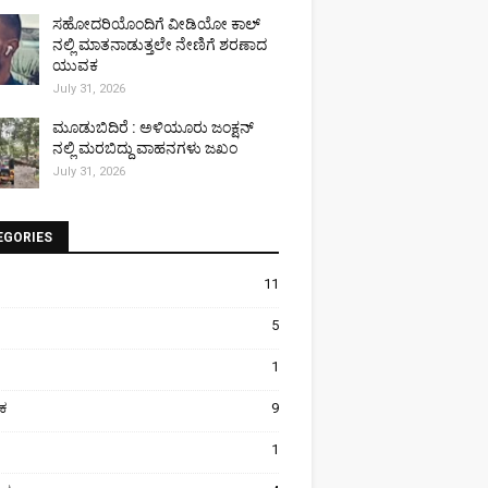
ಸಹೋದರಿಯೊಂದಿಗೆ ವೀಡಿಯೋ ಕಾಲ್
ನಲ್ಲಿ ಮಾತನಾಡುತ್ತಲೇ ನೇಣಿಗೆ ಶರಣಾದ
ಯುವಕ
July 31, 2026
ಮೂಡುಬಿದಿರೆ : ಅಳಿಯೂರು ಜಂಕ್ಷನ್
ನಲ್ಲಿ ಮರಬಿದ್ದು ವಾಹನಗಳು ಜಖಂ
July 31, 2026
EGORIES
11
5
1
ಿಕ
9
1