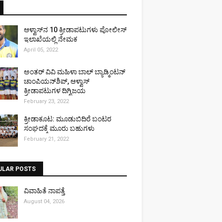
ಆಳ್ವಾಸ್‌ನ 10 ಕ್ರೀಡಾಪಟುಗಳು ಪೋಲೀಸ್
ಇಲಾಖೆಯಲ್ಲಿ ನೇಮಕ
April 05, 2022
ಅಂತರ್ ವಿವಿ ಮಹಿಳಾ ಬಾಲ್ ಬ್ಯಾಡ್ಮಿಂಟನ್
ಚಾಂಪಿಯನ್‌ಶಿಪ್, ಆಳ್ವಾಸ್
ಕ್ರೀಡಾಪಟುಗಳ ದಿಗ್ವಿಜಯ
February 23, 2022
ಕ್ರೀಡಾಕೂಟ: ಮೂಡುಬಿದಿರೆ ಬಂಟರ
ಸಂಘದಕ್ಕೆ ಮೂರು ಬಹುಗಳು
February 21, 2022
ULAR POSTS
ವಿವಾಹಿತೆ ನಾಪತ್ತೆ
August 04, 2026