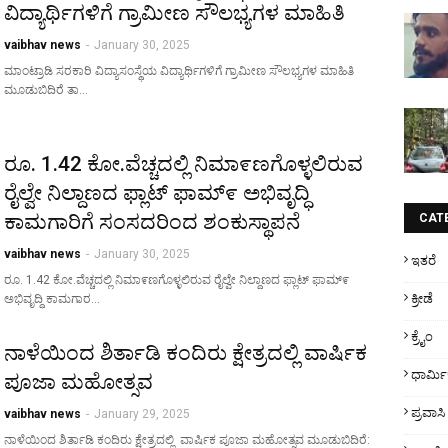
ವಿದ್ಯಾರ್ಥಿಗಳಿಗೆ ಗ್ರಾಮೀಣ ಸೌಲಭ್ಯಗಳ ಮಾಹಿತಿ
vaibhav news
-
January 30, 2025
ಮಾಂಟ್ರಾಡಿ ಸರಕಾರಿ ವಿದ್ಯಾಸಂಸ್ಥೆಯ ವಿದ್ಯಾರ್ಥಿಗಳಿಗೆ ಗ್ರಾಮೀಣ ಸೌಲಭ್ಯಗಳ ಮಾಹಿತಿ
ಮೂಡುಬಿದಿರೆ ತಾ…
ರೂ. 1.42 ಕೋ.ವೆಚ್ಚದಲ್ಲಿ ನಿಮಾ೯ಣಗೊಳ್ಳಲಿರುವ
ರೈಲ್ವೇ ನಿಲ್ದಾಣದ ಫ್ಲಾಟ್ ಫಾಮ್೯ ಅಭಿವೃದ್ಧಿ
ಕಾಮಗಾರಿಗೆ ಸಂಸದರಿಂದ ಶಂಕುಸ್ಥಾಪನೆ
CAT
vaibhav news
-
January 30, 2025
ಇತರೆ
ರೂ. 1.42 ಕೋ.ವೆಚ್ಚದಲ್ಲಿ ನಿಮಾ೯ಣಗೊಳ್ಳಲಿರುವ ರೈಲ್ವೇ ನಿಲ್ದಾಣದ ಫ್ಲಾಟ್ ಫಾಮ್೯
ಕ್ರೀಡೆ
ಅಭಿವೃದ್ಧಿ ಕಾಮಗಾರ…
ಕ್ರೈಂ
ನಾಳೆಯಿಂದ ಶಿರ್ತಾಡಿ ಕಂದಿರು ಕ್ಷೇತ್ರದಲ್ಲಿ ವಾರ್ಷಿಕ
ಧಾರ್ಮ
ಪೂಜಾ ಮಹೋತ್ಸವ
ಪ್ರವಾಸಿ
vaibhav news
-
January 29, 2025
ನಾಳೆಯಿಂದ ಶಿರ್ತಾಡಿ ಕಂದಿರು ಕ್ಷೇತ್ರದಲ್ಲಿ ವಾರ್ಷಿಕ ಪೂಜಾ ಮಹೋತ್ಸವ ಮೂಡುಬಿದಿರೆ: