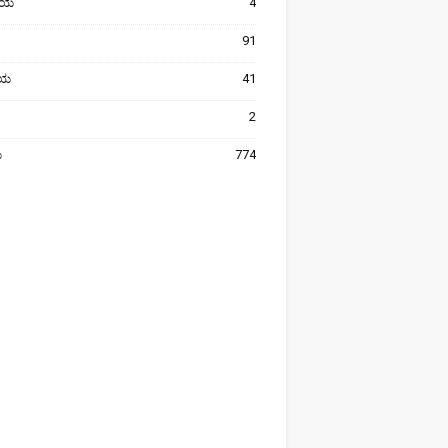
ೀಯ
4
91
ರೀಯ
41
2
ಯ
774