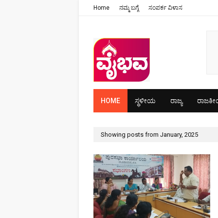
Home
ನಮ್ಮ ಬಗ್ಗೆ
ಸಂಪರ್ಕ ವಿಳಾಸ
HOME
ಸ್ಥಳೀಯ
ರಾಜ್ಯ
ರಾಜಕ
Showing posts from January, 2025