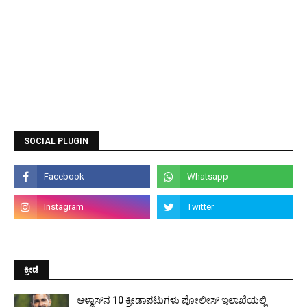
SOCIAL PLUGIN
ಕ್ರೀಡೆ
ಆಳ್ವಾಸ್‌ನ 10 ಕ್ರೀಡಾಪಟುಗಳು ಪೋಲೀಸ್ ಇಲಾಖೆಯಲ್ಲಿ