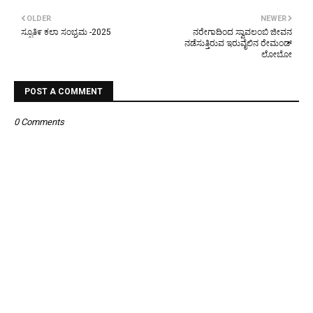
OLDER
NEWER
ಸ್ಪೂತಿ೯ ಕಲಾ ಸಂಭ್ರಮ -2025
ನರೇಗಾದಿಂದ ಸ್ವಾವಲಂಬಿ ಜೀವನ
ನಡೆಸುತ್ತಿರುವ ಇರುವೈಲಿನ ರೇಮಂಡ್
ಲೋಬೋ
POST A COMMENT
0 Comments