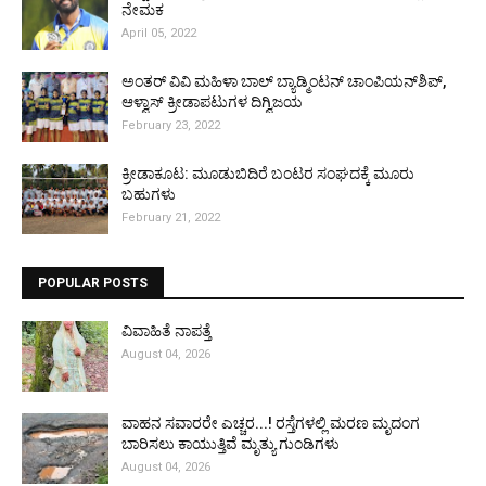
ನೇಮಕ
April 05, 2022
ಅಂತರ್ ವಿವಿ ಮಹಿಳಾ ಬಾಲ್ ಬ್ಯಾಡ್ಮಿಂಟನ್ ಚಾಂಪಿಯನ್‌ಶಿಪ್,
ಆಳ್ವಾಸ್ ಕ್ರೀಡಾಪಟುಗಳ ದಿಗ್ವಿಜಯ
February 23, 2022
ಕ್ರೀಡಾಕೂಟ: ಮೂಡುಬಿದಿರೆ ಬಂಟರ ಸಂಘದಕ್ಕೆ ಮೂರು
ಬಹುಗಳು
February 21, 2022
POPULAR POSTS
ವಿವಾಹಿತೆ ನಾಪತ್ತೆ
August 04, 2026
ವಾಹನ ಸವಾರರೇ ಎಚ್ಚರ...! ರಸ್ತೆಗಳಲ್ಲಿ ಮರಣ ಮೃದಂಗ
ಬಾರಿಸಲು ಕಾಯುತ್ತಿವೆ ಮೃತ್ಯು ಗುಂಡಿಗಳು
August 04, 2026