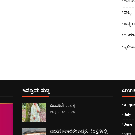
ರಾಜಕ
ರಾಜ್ಯ
ರಾಷ್ಟ್
ಸಿನಿಮಾ
ಸ್ಥಳೀ
ಜನಪ್ರಿಯ ಸುದ್ದಿ
Archi
Augus
ವಿವಾಹಿತೆ ನಾಪತ್ತೆ
August 04, 2026
July
June
ವಾಹನ ಸವಾರರೇ ಎಚ್ಚರ...! ರಸ್ತೆಗಳಲ್ಲಿ
May