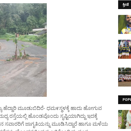
ಕ್ರೀಡೆ
POP
್ಯ ಹೆದ್ದಾರಿ ಮೂಡುಬಿದಿರೆ- ಧಮ೯ಸ್ಥಳಕ್ಕೆ ಹಾದು ಹೋಗುವ
 ರಸ್ತೆಯಲ್ಲಿ ಹೊಂಡವೊಂದು ಸೃಷ್ಟಿಯಾಗಿದ್ದು ಇದಕ್ಕೆ
ಾಹನ ಸವಾರರಿಗೆ ಜಾಗೃತಿಯನ್ನು ಮೂಡಿಸಿದ್ದಾರೆ ಹಾಗೂ ಮಳೆಯ