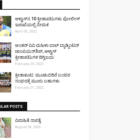
ಆಳ್ವಾಸ್‌ನ 10 ಕ್ರೀಡಾಪಟುಗಳು ಪೋಲೀಸ್
ಇಲಾಖೆಯಲ್ಲಿ ನೇಮಕ
April 05, 2022
ಅಂತರ್ ವಿವಿ ಮಹಿಳಾ ಬಾಲ್ ಬ್ಯಾಡ್ಮಿಂಟನ್
ಚಾಂಪಿಯನ್‌ಶಿಪ್, ಆಳ್ವಾಸ್
ಕ್ರೀಡಾಪಟುಗಳ ದಿಗ್ವಿಜಯ
February 23, 2022
ಕ್ರೀಡಾಕೂಟ: ಮೂಡುಬಿದಿರೆ ಬಂಟರ
ಸಂಘದಕ್ಕೆ ಮೂರು ಬಹುಗಳು
February 21, 2022
ULAR POSTS
ವಿವಾಹಿತೆ ನಾಪತ್ತೆ
August 04, 2026