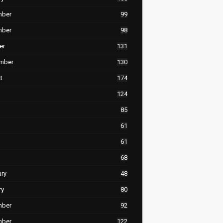
mber
99
mber
98
er
131
mber
130
t
174
124
85
61
61
68
ary
48
ry
80
mber
92
mber
122