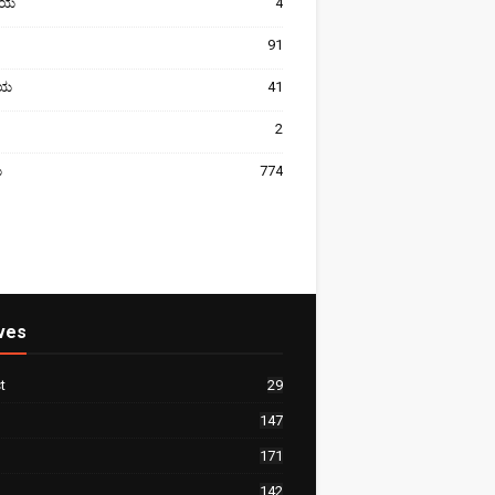
ೀಯ
4
91
ರೀಯ
41
2
ಯ
774
ves
t
29
147
171
142