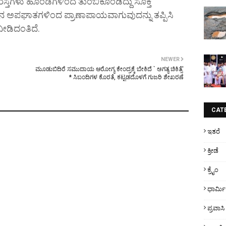
ಿನ ರಸ್ತೆಗಳು ಹೊಂಡಗಳಿಂದ ತುಂಬಿಕೊಂಡಿದ್ದು ಸೂಕ್ತ
 ವಾಹನ ಅಪಘಾತಗಳಿಂದ ಪ್ರಾಣಾಪಾಯವಾಗುವುದನ್ನು ತಪ್ಪಿಸಿ
ನೀಡಿದಂತಿದೆ.
NEWER
ಮೂಡುಬಿದಿರೆ ಸಮುದಾಯ ಆರೋಗ್ಯ ಕೇಂದ್ರಕ್ಕೆ ಬೇಕಿದೆ ` ಅಗತ್ಯ ಚಿಕಿತ್ಸೆ'
* ಸಿಬಂದಿಗಳ ಕೊರತೆ, ಕಟ್ಟಡದೊಳಗೆ ಗುಜರಿ ಶೇಖರಣೆ
CAT
ಇತರೆ
ಕ್ರೀಡೆ
ಕ್ರೈಂ
ಧಾರ್ಮ
ಪ್ರವಾಸಿ