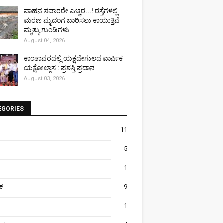
ವಾಹನ ಸವಾರರೇ ಎಚ್ಚರ...! ರಸ್ತೆಗಳಲ್ಲಿ
ಮರಣ ಮೃದಂಗ ಬಾರಿಸಲು ಕಾಯುತ್ತಿವೆ
ಮೃತ್ಯು ಗುಂಡಿಗಳು
August 04, 2026
ಕಾಂತಾವರದಲ್ಲಿ ಯಕ್ಷದೇಗುಲದ ವಾರ್ಷಿಕ
ಯಕ್ಷೋಲ್ಲಾಸ : ಪ್ರಶಸ್ತಿ ಪ್ರದಾನ
August 03, 2026
EGORIES
11
5
1
ಿಕ
9
1