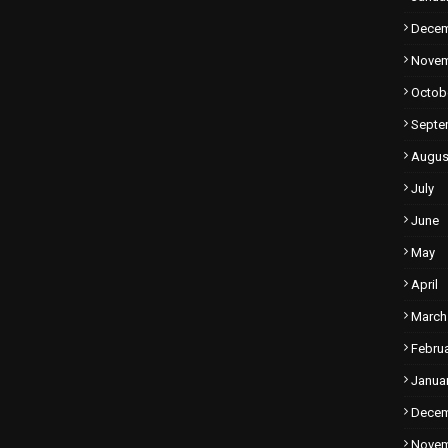
Dece
Nove
Octob
Septe
Augus
July
June
May
April
March
Febru
Janua
Dece
Nove