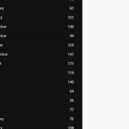
ary
61
ry
101
mber
140
mber
99
er
129
mber
141
t
171
119
140
64
56
77
ary
72
ry
108