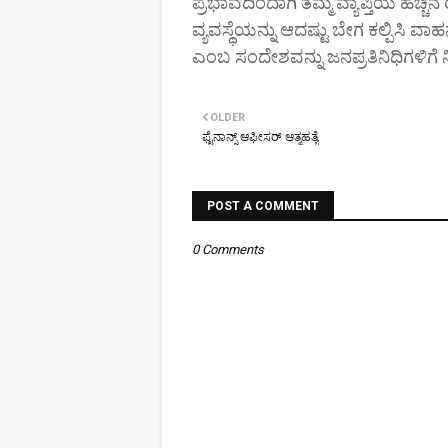
ಪ್ರಭಾವದಿಂದಾಗಿ ತಮ್ಮ ವ್ಯಾಪ್ತಿಯ ಹೆಚ್ಚ
ವ್ಯವಸ್ಥೆಯನ್ನು ಆದಷ್ಟು ಬೇಗ ಕಲ್ಪಿಸಿ
ಎಂಬ ಸಂದೇಶವನ್ನು ಜನಪ್ರತಿನಿಧಿಗಳಿಗೆ 
OLDER
ಫೈನಾನ್ಸ್ ಆಫೀಸರ್ ಆತ್ಮಹತ್ಯೆ
POST A COMMENT
0 Comments