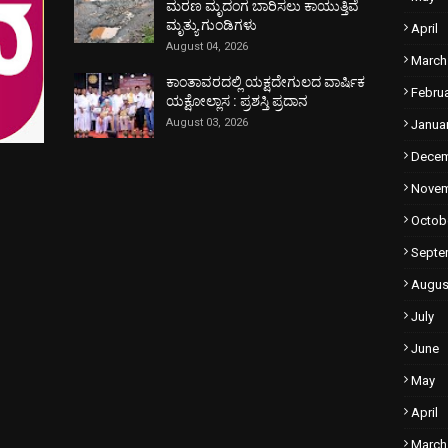
ಮರಣ ಮೃದಂಗ ಬಾರಿಸಲು ಕಾಯುತ್ತಿವೆ
ಮೃತ್ಯು ಗುಂಡಿಗಳು
April
August 04, 2026
March
ಕಾಂತಾವರದಲ್ಲಿ ಯಕ್ಷದೇಗುಲದ ವಾರ್ಷಿಕ
Febru
ಯಕ್ಷೋಲ್ಲಾಸ : ಪ್ರಶಸ್ತಿ ಪ್ರದಾನ
August 03, 2026
Janua
Dece
Nove
Octob
Septe
Augus
July
June
May
April
March