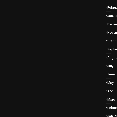
Febru
Janua
Dece
Nove
Octob
Septe
Augus
July
June
May
April
March
Febru
Janua