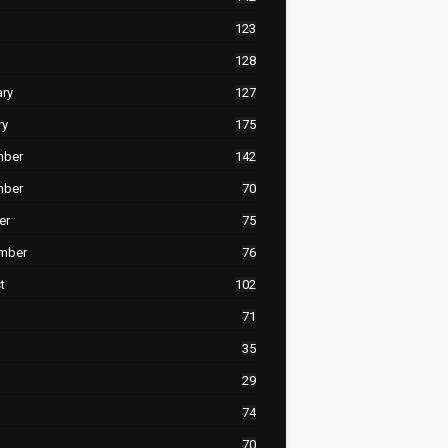
123
128
ary
127
ry
175
mber
142
mber
70
er
75
mber
76
t
102
71
35
29
74
70