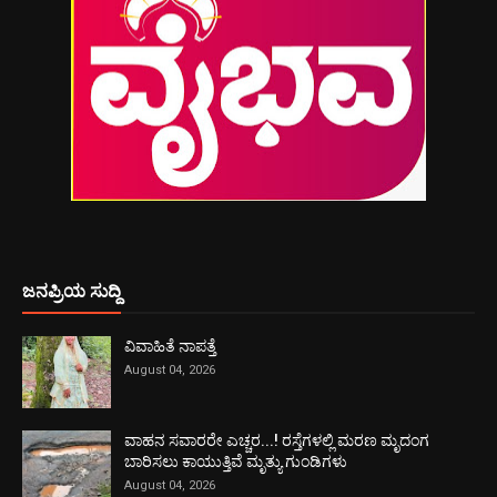
ಜನಪ್ರಿಯ ಸುದ್ದಿ
ವಿವಾಹಿತೆ ನಾಪತ್ತೆ
August 04, 2026
ವಾಹನ ಸವಾರರೇ ಎಚ್ಚರ...! ರಸ್ತೆಗಳಲ್ಲಿ ಮರಣ ಮೃದಂಗ
ಬಾರಿಸಲು ಕಾಯುತ್ತಿವೆ ಮೃತ್ಯು ಗುಂಡಿಗಳು
August 04, 2026