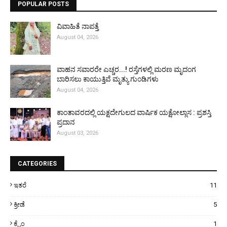
POPULAR POSTS
ವಿವಾಹಿತೆ ನಾಪತ್ತೆ
August 04, 2026
ವಾಹನ ಸವಾರರೇ ಎಚ್ಚರ...! ರಸ್ತೆಗಳಲ್ಲಿ ಮರಣ ಮೃದಂಗ
ಬಾರಿಸಲು ಕಾಯುತ್ತಿವೆ ಮೃತ್ಯು ಗುಂಡಿಗಳು
August 04, 2026
ಕಾಂತಾವರದಲ್ಲಿ ಯಕ್ಷದೇಗುಲದ ವಾರ್ಷಿಕ ಯಕ್ಷೋಲ್ಲಾಸ : ಪ್ರಶಸ್ತಿ
ಪ್ರದಾನ
August 03, 2026
CATEGORIES
ಇತರೆ
11
ಕ್ರೀಡೆ
5
ಕ್ರೈಂ
1