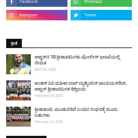
ಕ್ರೀಡೆ
ಆಳ್ವಾಸ್‌ನ 10 ಕ್ರೀಡಾಪಟುಗಳು ಪೋಲೀಸ್ ಇಲಾಖೆಯಲ್ಲಿ
ನೇಮಕ
April 05, 2022
ಅಂತರ್ ವಿವಿ ಮಹಿಳಾ ಬಾಲ್ ಬ್ಯಾಡ್ಮಿಂಟನ್ ಚಾಂಪಿಯನ್‌ಶಿಪ್,
ಆಳ್ವಾಸ್ ಕ್ರೀಡಾಪಟುಗಳ ದಿಗ್ವಿಜಯ
February 23, 2022
ಕ್ರೀಡಾಕೂಟ: ಮೂಡುಬಿದಿರೆ ಬಂಟರ ಸಂಘದಕ್ಕೆ ಮೂರು
ಬಹುಗಳು
February 21, 2022