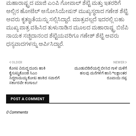
ಮಹಾರಾಷ್ಟ್ರದ ಮಾಜಿ ಎಂಪಿ ಗೋಪಾಲ್ ಶೆಟ್ಟಿ ಮತ್ತು ಇತರರಿಗೆ
ಅಲ್ಲಿನ ಹೋಟೆಲ್ ಅಸೋಸಿಯೇಷನ್ ಮುಖ್ಯಸ್ಥರಾದ ಗಣೇಶ ಶೆಟ್ಟಿ
ಅವರು ಕೃತಜ್ಞತೆಯನ್ನು ಸಲ್ಲಿಸಿದ್ದಾರೆ. ಮಾತ್ರವಲ್ಲದೆ ಇದರಲ್ಲಿ ಬಹು
ಮುಖ್ಯ ಪಾತ್ರ ವಹಿಸಿದ ತುಳುನಾಡಿನ ಮೂಲದ ಮಹಾರಾಷ್ಟ್ರ ಬಿಜೆಪಿ
ನಾಯಕ ಸಚ್ಚಿದಾನಂದ ಶೆಟ್ಟಿಯವರಿಗೂ ಗಣೇಶ್ ಶೆಟ್ಟಿ ಅವರು
ಧನ್ಯವಾದಗಳನ್ನು ಅರ್ಪಿಸಿದ್ದಾರೆ.
OLDER
NEWER
ಕೋಟ ವಿರುದ್ಧ ದೂರು ಹಾಕಿ
ಮೂಡುಬಿದಿರೆಯಲ್ಲಿ ಬೀಸಿದ ಗಾಳಿ ಮಳೆಗೆ
ಕೈಸುಟ್ಟುಕೊಂಡ ಸಿಎಂ
ಹಲವು ಮನೆಗಳಿಗೆ ಹಾನಿ *ಲಕ್ಷಾಂತರ
ಸಿದ್ದರಾಮಯ್ಯ:ಕೋಟ ಹಾಕಿದ ಸವಾಲಿಗೆ
ರೂಪಾಯಿ ನಷ್ಟ
ಸರ್ಕಾರವೇ ಕಂಗಾಲು!
POST A COMMENT
0 Comments