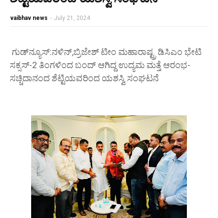
vaibhav news
-
July 21, 2024
ಗುಡ್‌ನ್ಯೂಸ್:ನಳಿನ್,ಬ್ರಿಜೇಶ್ ಟೀಂ ಮಹಾರಾಷ್ಟ್ರ ಡಿಸಿಎಂ ಭೇಟಿ
ಸಕ್ಸಸ್-2 ತಿಂಗಳಿಂದ ಬಂದ್ ಆಗಿದ್ದ ಉದ್ಯಮ ಮತ್ತೆ ಆರಂಭ-
ಸಚ್ಚಿದಾನಂದ ಶೆಟ್ಟಿಯವರಿಂದ ಯಶಸ್ವಿ ಸಂಘಟನೆ