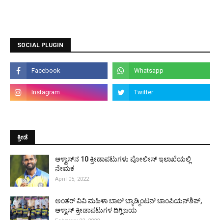
SOCIAL PLUGIN
ಕ್ರೀಡೆ
ಆಳ್ವಾಸ್‌ನ 10 ಕ್ರೀಡಾಪಟುಗಳು ಪೋಲೀಸ್ ಇಲಾಖೆಯಲ್ಲಿ
ನೇಮಕ
April 05, 2022
ಅಂತರ್ ವಿವಿ ಮಹಿಳಾ ಬಾಲ್ ಬ್ಯಾಡ್ಮಿಂಟನ್ ಚಾಂಪಿಯನ್‌ಶಿಪ್,
ಆಳ್ವಾಸ್ ಕ್ರೀಡಾಪಟುಗಳ ದಿಗ್ವಿಜಯ