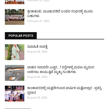
February 23, 2022
ಕ್ರೀಡಾಕೂಟ: ಮೂಡುಬಿದಿರೆ ಬಂಟರ ಸಂಘದಕ್ಕೆ ಮೂರು
ಬಹುಗಳು
February 21, 2022
POPULAR POSTS
ವಿವಾಹಿತೆ ನಾಪತ್ತೆ
August 04, 2026
ವಾಹನ ಸವಾರರೇ ಎಚ್ಚರ...! ರಸ್ತೆಗಳಲ್ಲಿ ಮರಣ ಮೃದಂಗ
ಬಾರಿಸಲು ಕಾಯುತ್ತಿವೆ ಮೃತ್ಯು ಗುಂಡಿಗಳು
August 04, 2026
ಕಾಂತಾವರದಲ್ಲಿ ಯಕ್ಷದೇಗುಲದ ವಾರ್ಷಿಕ ಯಕ್ಷೋಲ್ಲಾಸ : ಪ್ರಶಸ್ತಿ
ಪ್ರದಾನ
August 03, 2026