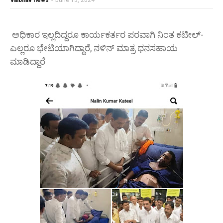
vaibhav news
-
June 13, 2024
ಅಧಿಕಾರ ಇಲ್ಲದಿದ್ದರೂ ಕಾರ್ಯಕರ್ತರ ಪರವಾಗಿ ನಿಂತ ಕಟೀಲ್-
ಎಲ್ಲರೂ ಭೇಟಿಯಾಗಿದ್ದಾರೆ, ನಳಿನ್ ಮಾತ್ರ ಧನಸಹಾಯ
ಮಾಡಿದ್ದಾರೆ