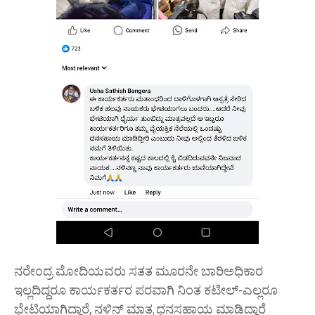
ನರೇಂದ್ರ ಮೋದಿಯವರು ಸತತ ಮೂರನೇ ಬಾರಿಅಧಿಕಾರ
ಇಲ್ಲದಿದ್ದರೂ ಕಾರ್ಯಕರ್ತರ ಪರವಾಗಿ ನಿಂತ ಕಟೀಲ್-ಎಲ್ಲರೂ
ಭೇಟಿಯಾಗಿದ್ದಾರೆ, ನಳಿನ್ ಮಾತ್ರ ಧನಸಹಾಯ ಮಾಡಿದ್ದಾರೆ