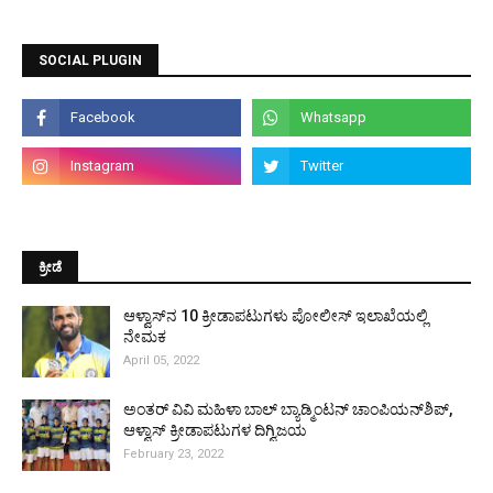
SOCIAL PLUGIN
ಕ್ರೀಡೆ
ಆಳ್ವಾಸ್‌ನ 10 ಕ್ರೀಡಾಪಟುಗಳು ಪೋಲೀಸ್ ಇಲಾಖೆಯಲ್ಲಿ
ನೇಮಕ
April 05, 2022
ಅಂತರ್ ವಿವಿ ಮಹಿಳಾ ಬಾಲ್ ಬ್ಯಾಡ್ಮಿಂಟನ್ ಚಾಂಪಿಯನ್‌ಶಿಪ್,
ಆಳ್ವಾಸ್ ಕ್ರೀಡಾಪಟುಗಳ ದಿಗ್ವಿಜಯ
February 23, 2022