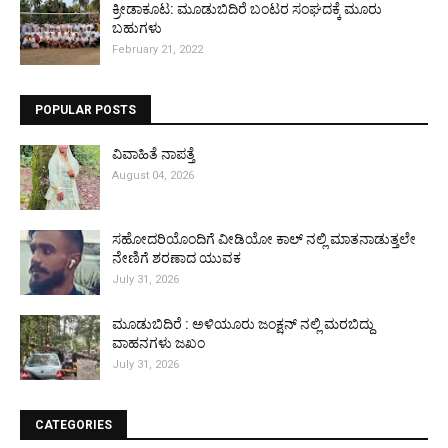
ಕ್ರೀಡಾಕೂಟ: ಮೂಡುಬಿದಿರೆ ಬಂಟರ ಸಂಘದಕ್ಕೆ ಮೂರು
ಬಹುಗಳು
February 21, 2022
POPULAR POSTS
ವಿವಾಹಿತೆ ನಾಪತ್ತೆ
August 04, 2026
ಸಹೋದರಿಯೊಂದಿಗೆ ವೀಡಿಯೋ ಕಾಲ್ ನಲ್ಲಿ ಮಾತನಾಡುತ್ತಲೇ
ನೇಣಿಗೆ ಶರಣಾದ ಯುವಕ
July 31, 2026
ಮೂಡುಬಿದಿರೆ : ಅಳಿಯೂರು ಜಂಕ್ಷನ್ ನಲ್ಲಿ ಮರಬಿದ್ದು
ವಾಹನಗಳು ಜಖಂ
July 31, 2026
CATEGORIES