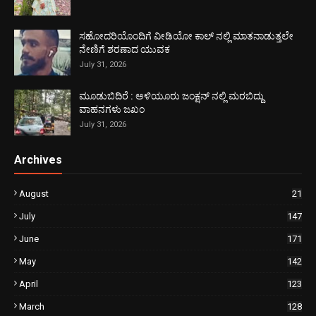
ಸಹೋದರಿಯೊಂದಿಗೆ ವೀಡಿಯೋ ಕಾಲ್ ನಲ್ಲಿ ಮಾತನಾಡುತ್ತಲೇ
ನೇಣಿಗೆ ಶರಣಾದ ಯುವಕ
July 31, 2026
ಮೂಡುಬಿದಿರೆ : ಅಳಿಯೂರು ಜಂಕ್ಷನ್ ನಲ್ಲಿ ಮರಬಿದ್ದು
ವಾಹನಗಳು ಜಖಂ
July 31, 2026
Archives
August
21
July
147
June
171
May
142
April
123
March
128