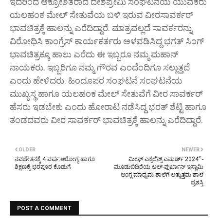
ಇದರಿಂದ ಆಕ್ರೋಶಿತರಾದ ದೇಶಪ್ರೇಮಿ ಸಂಘಟನೆಯ ಯುವಕರು
ಯಲಹಂಕ ಮೇಲ್ ಸೇತುವೆಯ ಬಳಿ ಇರುವ ವೀರಸಾವರ್ಕರ್
ಭಾವಚಿತ್ರಕ್ಕೆ ಹಾಲನ್ನು ಎರೆದಿದ್ದಾರೆ. ಮಾತ್ರವಲ್ಲದೆ ಸಾವರ್ಕರನ್ನು
ವಿರೋಧಿಸಿ ಕಾಂಗ್ರೆಸ್ ಕಾರ್ಯಕರ್ತರು ಅಳವಡಿಸಿದ್ದ ಭಗತ್ ಸಿಂಗ್
ಭಾವಚಿತ್ರಕ್ಕೂ ಹಾಲು ಎರೆದು ಈ ಇಬ್ಬರೂ ನಮ್ಮ ಮಹಾನ್
ನಾಯಕರು. ಇಬ್ಬರಿಗೂ ನಮ್ಮ ಗೌರವ ಎಂದೆಂದಿಗೂ ಸಲ್ಲುತ್ತದೆ
ಎಂದು ಹೇಳಿದರು. ಹಿಂದೂಪರ ಸಂಘಟನೆ ಸಂಘಟನೆಯ
ಮುಖ್ಯಸ್ಥ ಹಾಗೂ ಯಲಹಂಕ ಮೇಲ್ ಸೇತುವೆಗೆ ವೀರ ಸಾವರ್ಕರ್
ಹೆಸರು ಇಡಬೇಕು ಎಂದು ಹೋರಾಟ ನಡೆಸಿದ್ದ ಭರತ್ ಶೆಟ್ಟಿ ಹಾಗೂ
ತಂಡದವರು ವೀರ ಸಾವರ್ಕರ್ ಭಾವಚಿತ್ರಕ್ಕೆ ಹಾಲನ್ನು ಎರೆದಿದ್ದಾರೆ.
OLDER
NEWER
ನವಚೇತನಕ್ಕೆ 4 ವರ್ಷ:ಆರೋಗ್ಯ ಹಾಗೂ
ಮೀಫ್ ಎಕ್ಸಲೆನ್ಸ್ ಎವಾರ್ಡ್ 2024” -
ಶಿಕ್ಷಣಕ್ಕೆ ಭರಪೂರ ಕೊಡುಗೆ
ಮೂಡುಬಿದಿರೆಯ ಅಲ್-ಫುರ್ಖಾನ್ ಇಸ್ಲಾಮಿ
ಆಂಗ್ಲ ಮಾಧ್ಯಮ ಶಾಲೆಗೆ ಅತ್ಯುತ್ತಮ ಶಾಲೆ
ಪ್ರಶಸ್ತಿ
POST A COMMENT