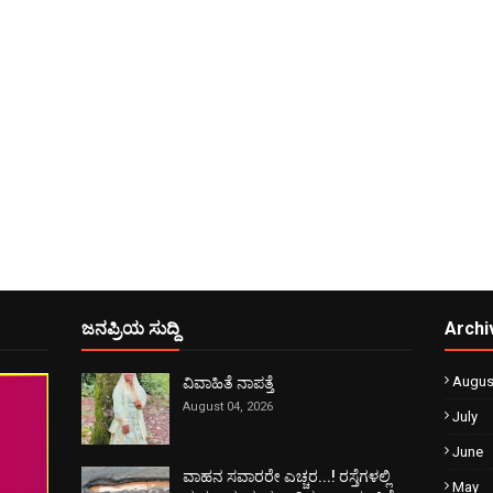
ಜನಪ್ರಿಯ ಸುದ್ದಿ
Archi
Augus
ವಿವಾಹಿತೆ ನಾಪತ್ತೆ
August 04, 2026
July
June
ವಾಹನ ಸವಾರರೇ ಎಚ್ಚರ...! ರಸ್ತೆಗಳಲ್ಲಿ
May