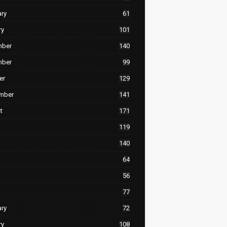
ary
61
ry
101
mber
140
mber
99
er
129
mber
141
t
171
119
140
64
56
77
ary
72
ry
108