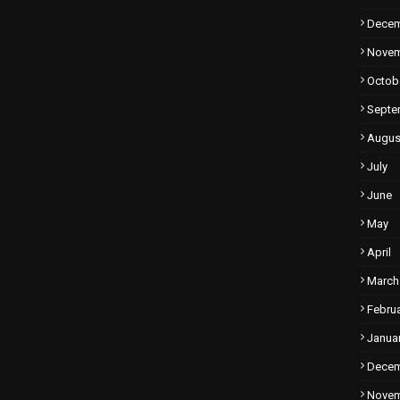
Dece
Nove
Octob
Septe
Augus
July
June
May
April
March
Febru
Janua
Dece
Nove