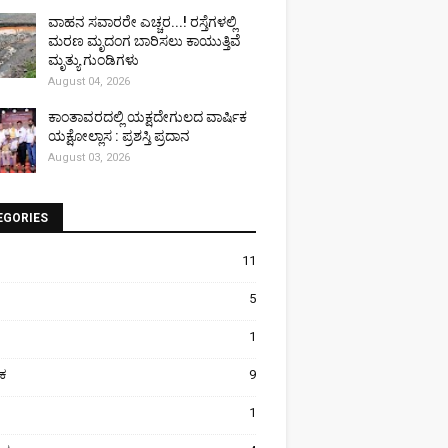
ವಾಹನ ಸವಾರರೇ ಎಚ್ಚರ...! ರಸ್ತೆಗಳಲ್ಲಿ
ಮರಣ ಮೃದಂಗ ಬಾರಿಸಲು ಕಾಯುತ್ತಿವೆ
ಮೃತ್ಯು ಗುಂಡಿಗಳು
August 04, 2026
ಕಾಂತಾವರದಲ್ಲಿ ಯಕ್ಷದೇಗುಲದ ವಾರ್ಷಿಕ
ಯಕ್ಷೋಲ್ಲಾಸ : ಪ್ರಶಸ್ತಿ ಪ್ರದಾನ
August 03, 2026
EGORIES
11
5
1
ಿಕ
9
1