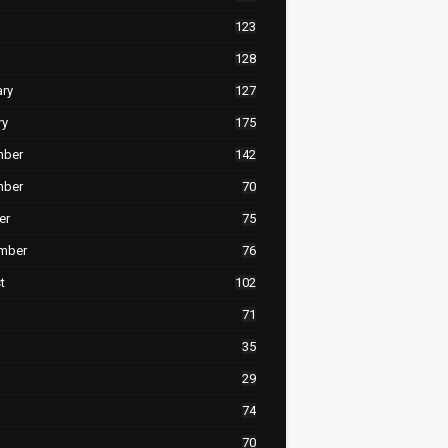
123
128
ary
127
ry
175
mber
142
mber
70
er
75
mber
76
t
102
71
35
29
74
70