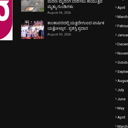
ಮರಣ ಮೃದಂಗ ಬಾರಿಸಲು ಕಾಯುತ್ತಿವೆ
ಮೃತ್ಯು ಗುಂಡಿಗಳು
April
August 04, 2026
March
ಕಾಂತಾವರದಲ್ಲಿ ಯಕ್ಷದೇಗುಲದ ವಾರ್ಷಿಕ
Febru
ಯಕ್ಷೋಲ್ಲಾಸ : ಪ್ರಶಸ್ತಿ ಪ್ರದಾನ
August 03, 2026
Janua
Dece
Nove
Octob
Septe
Augus
July
June
May
April
March