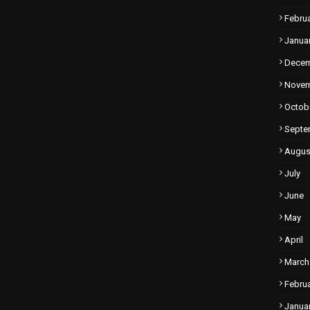
Febru
Janua
Dece
Nove
Octob
Septe
Augus
July
June
May
April
March
Febru
Janua