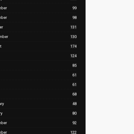
mber
99
mber
98
er
131
mber
130
t
174
124
85
61
61
68
ary
48
ry
80
mber
92
mber
122