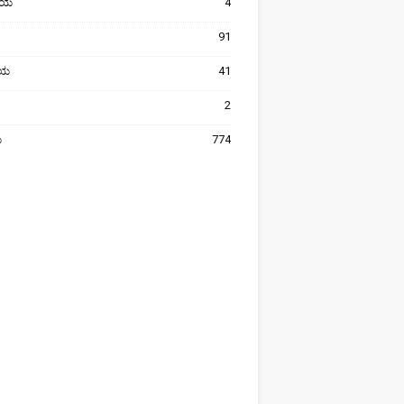
ೀಯ
4
91
ರೀಯ
41
2
ಯ
774