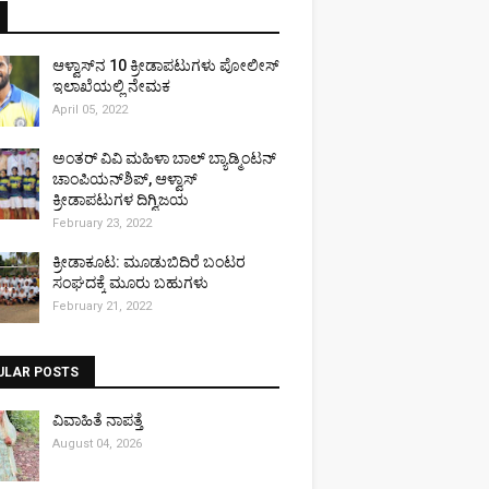
ಆಳ್ವಾಸ್‌ನ 10 ಕ್ರೀಡಾಪಟುಗಳು ಪೋಲೀಸ್
ಇಲಾಖೆಯಲ್ಲಿ ನೇಮಕ
April 05, 2022
ಅಂತರ್ ವಿವಿ ಮಹಿಳಾ ಬಾಲ್ ಬ್ಯಾಡ್ಮಿಂಟನ್
ಚಾಂಪಿಯನ್‌ಶಿಪ್, ಆಳ್ವಾಸ್
ಕ್ರೀಡಾಪಟುಗಳ ದಿಗ್ವಿಜಯ
February 23, 2022
ಕ್ರೀಡಾಕೂಟ: ಮೂಡುಬಿದಿರೆ ಬಂಟರ
ಸಂಘದಕ್ಕೆ ಮೂರು ಬಹುಗಳು
February 21, 2022
ULAR POSTS
ವಿವಾಹಿತೆ ನಾಪತ್ತೆ
August 04, 2026