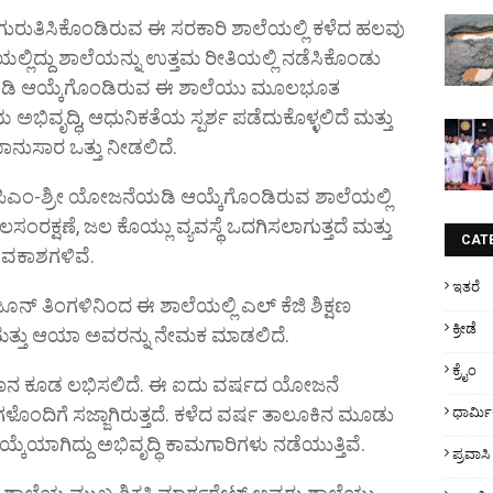
 ಗುರುತಿಸಿಕೊಂಡಿರುವ ಈ ಸರಕಾರಿ ಶಾಲೆಯಲ್ಲಿ ಕಳೆದ ಹಲವು
ೆಯಲ್ಲಿದ್ದು ಶಾಲೆಯನ್ನು ಉತ್ತಮ ರೀತಿಯಲ್ಲಿ ನಡೆಸಿಕೊಂಡು
ೆಯಡಿ ಆಯ್ಕೆಗೊಂಡಿರುವ ಈ ಶಾಲೆಯು ಮೂಲಭೂತ
ಿವೃದ್ಧಿ, ಆಧುನಿಕತೆಯ ಸ್ಪರ್ಶ ಪಡೆದುಕೊಳ್ಳಲಿದೆ ಮತ್ತು
ಿಯಾನುಸಾರ ಒತ್ತು ನೀಡಲಿದೆ.
ಂ-ಶ್ರೀ ಯೋಜನೆಯಡಿ ಆಯ್ಕೆಗೊಂಡಿರುವ ಶಾಲೆಯಲ್ಲಿ
ಲಸಂರಕ್ಷಣೆ, ಜಲ ಕೊಯ್ಲು ವ್ಯವಸ್ಥೆ ಒದಗಿಸಲಾಗುತ್ತದೆ ಮತ್ತು
CAT
ಅವಕಾಶಗಳಿವೆ.
ಇತರೆ
ತಿಂಗಳಿನಿಂದ ಈ ಶಾಲೆಯಲ್ಲಿ ಎಲ್ ಕೆಜಿ ಶಿಕ್ಷಣ
ಕ್ರೀಡೆ
ಷಕಿ ಮತ್ತು ಆಯಾ ಅವರನ್ನು ನೇಮಕ ಮಾಡಲಿದೆ.
ಕ್ರೈಂ
ಾನ ಕೂಡ ಲಭಿಸಲಿದೆ. ಈ ಐದು ವರ್ಷದ ಯೋಜನೆ
ೊಂದಿಗೆ ಸಜ್ಜಾಗಿರುತ್ತದೆ. ಕಳೆದ ವರ್ಷ ತಾಲೂಕಿನ ಮೂಡು
ಧಾರ್ಮ
ಯಾಗಿದ್ದು ಅಭಿವೃದ್ಧಿ ಕಾಮಗಾರಿಗಳು ನಡೆಯುತ್ತಿವೆ.
ಪ್ರವಾಸಿ