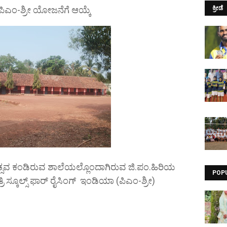
ಪಿಎಂ-ಶ್ರೀ ಯೋಜನೆಗೆ ಆಯ್ಕೆ
ಕ್ರೀಡೆ
ಸವ ಕಂಡಿರುವ ಶಾಲೆಯಲ್ಲೊಂದಾಗಿರುವ ಜಿ.ಪಂ.ಹಿರಿಯ
POP
್ರಿ ಸ್ಕೂಲ್ಸ್ ಫಾರ್ ರೈಸಿಂಗ್ ಇಂಡಿಯಾ (ಪಿಎಂ-ಶ್ರೀ)