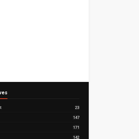
ves
t
23
147
171
142