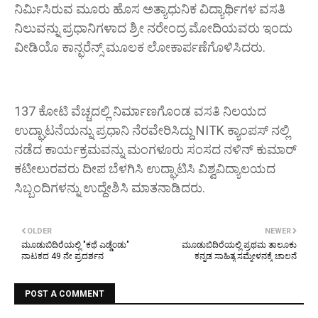
ನಿರ್ಮಿಸಿರುವ ಮೂರು ಹೊಸ ಅತ್ಯಾಧುನಿಕ ವಿದ್ಯಾರ್ಥಿಗಳ ವಸತಿ
ನಿಲುವನ್ನು ಪ್ರಧಾನಿಗಳಾದ ಶ್ರೀ ನರೇಂದ್ರ ಮೋದಿಯವರು ಇಂದು
ವೀಡಿಯೊ ಕಾನ್ಫರೆನ್ಸ್ ಮೂಲಕ ಲೋಕಾರ್ಪಣೆಗೊಳಿಸಿದರು.
137 ಕೋಟಿ ವೆಚ್ಚದಲ್ಲಿ ನಿರ್ಮಾಣಗೊಂಡ ವಸತಿ ನಿಲಯದ
ಉದ್ಘಾಟನೆಯನ್ನು ಪ್ರಧಾನಿ ನೆರವೇರಿಸಿದ್ದು NITK ಕ್ಯಾಂಪಸ್ ನಲ್ಲಿ
ನಡೆದ ಕಾರ್ಯಕ್ರಮವನ್ನು ಮಂಗಳೂರು ಸಂಸದ ನಳಿನ್ ಕುಮಾರ್
ಕಟೀಲುರವರು ದೀಪ ಬೆಳಗಿಸಿ ಉದ್ಘಾಟಿಸಿ ವಿಶ್ವವಿದ್ಯಾಲಯದ
ಸಿಬ್ಬಂದಿಗಳನ್ನು ಉದ್ದೇಶಿಸಿ ಮಾತನಾಡಿದರು.
OLDER
NEWER
ಮೂಡುಬಿದಿರೆಯಲ್ಲಿ "ಕಥೆ ಎಡ್ಡೆಂಡು"
ಮೂಡುಬಿದಿರೆಯಲ್ಲಿ ಪ್ರಥಮ ತಾಲೂಕು
ನಾಟಕದ 49 ನೇ ಪ್ರದರ್ಶನ
ಕನ್ನಡ ಸಾಹಿತ್ಯ ಸಮ್ಮೇಳನಕ್ಕೆ ಚಾಲನೆ
POST A COMMENT