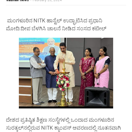
vaibhav news
-
February 20, 2024
ಮಂಗಳೂರಿನ NITK ಹಾಸ್ಟೆಲ್ ಉದ್ಘಾಟಿಸಿದ ಪ್ರಧಾನಿ
ಮೋದಿ:ದೀಪ ಬೆಳಗಿಸಿ ಚಾಲನೆ ನೀಡಿದ ಸಂಸದ ಕಟೀಲ್
ದೇಶದ ಪ್ರತಿಷ್ಠಿತ ಶಿಕ್ಷಣ ಸಂಸ್ಥೆಗಳಲ್ಲಿ ಒಂದಾದ ಮಂಗಳೂರಿನ
ಸುರತ್ಕಲ್‌ನಲ್ಲಿರುವ NITK ಕ್ಯಾಂಪಸ್ ಆವರಣದಲ್ಲಿ ನೂತನವಾಗಿ