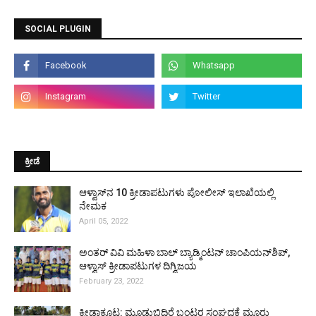
SOCIAL PLUGIN
ಕ್ರೀಡೆ
ಆಳ್ವಾಸ್‌ನ 10 ಕ್ರೀಡಾಪಟುಗಳು ಪೋಲೀಸ್ ಇಲಾಖೆಯಲ್ಲಿ
ನೇಮಕ
April 05, 2022
ಅಂತರ್ ವಿವಿ ಮಹಿಳಾ ಬಾಲ್ ಬ್ಯಾಡ್ಮಿಂಟನ್ ಚಾಂಪಿಯನ್‌ಶಿಪ್,
ಆಳ್ವಾಸ್ ಕ್ರೀಡಾಪಟುಗಳ ದಿಗ್ವಿಜಯ
February 23, 2022
ಕ್ರೀಡಾಕೂಟ: ಮೂಡುಬಿದಿರೆ ಬಂಟರ ಸಂಘದಕ್ಕೆ ಮೂರು