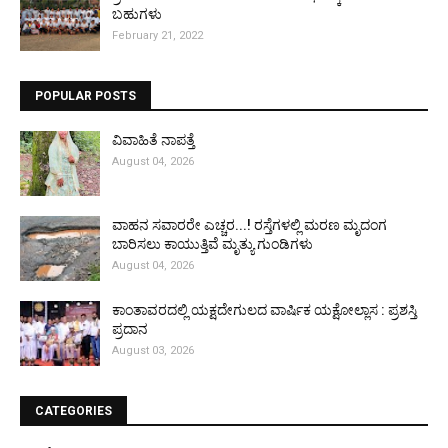
ಬಹುಗಳು
February 21, 2022
POPULAR POSTS
ವಿವಾಹಿತೆ ನಾಪತ್ತೆ
August 04, 2026
ವಾಹನ ಸವಾರರೇ ಎಚ್ಚರ...! ರಸ್ತೆಗಳಲ್ಲಿ ಮರಣ ಮೃದಂಗ
ಬಾರಿಸಲು ಕಾಯುತ್ತಿವೆ ಮೃತ್ಯು ಗುಂಡಿಗಳು
August 04, 2026
ಕಾಂತಾವರದಲ್ಲಿ ಯಕ್ಷದೇಗುಲದ ವಾರ್ಷಿಕ ಯಕ್ಷೋಲ್ಲಾಸ : ಪ್ರಶಸ್ತಿ
ಪ್ರದಾನ
August 03, 2026
CATEGORIES