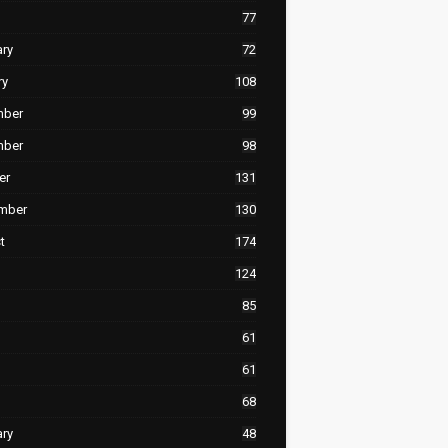
77
ary
72
ry
108
mber
99
mber
98
er
131
mber
130
t
174
124
85
61
61
68
ary
48