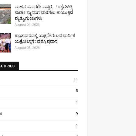
ವಾಹನ ಸವಾರರೇ ಎಚ್ಚರ...! ರಸ್ತೆಗಳಲ್ಲಿ
ಮರಣ ಮೃದಂಗ ಬಾರಿಸಲು ಕಾಯುತ್ತಿವೆ
ಮೃತ್ಯು ಗುಂಡಿಗಳು
August 04, 2026
ಕಾಂತಾವರದಲ್ಲಿ ಯಕ್ಷದೇಗುಲದ ವಾರ್ಷಿಕ
ಯಕ್ಷೋಲ್ಲಾಸ : ಪ್ರಶಸ್ತಿ ಪ್ರದಾನ
August 03, 2026
EGORIES
11
5
1
ಿಕ
9
1