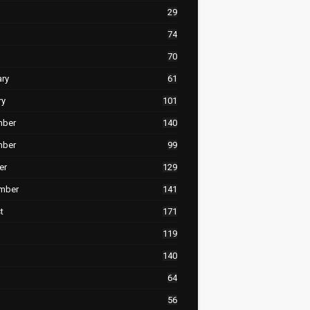
29
74
70
ary
61
ry
101
mber
140
mber
99
er
129
mber
141
t
171
119
140
64
56