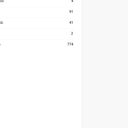
ೀಯ
4
91
ರೀಯ
41
2
ಯ
774