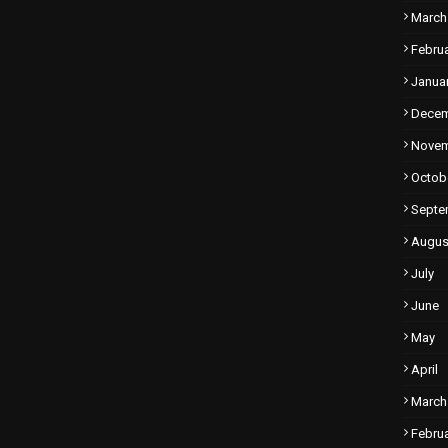
March
Febru
Janua
Dece
Nove
Octob
Septe
Augus
July
June
May
April
March
Febru