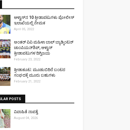
ಆಳ್ವಾಸ್‌ನ 10 ಕ್ರೀಡಾಪಟುಗಳು ಪೋಲೀಸ್
ಇಲಾಖೆಯಲ್ಲಿ ನೇಮಕ
April 05, 2022
ಅಂತರ್ ವಿವಿ ಮಹಿಳಾ ಬಾಲ್ ಬ್ಯಾಡ್ಮಿಂಟನ್
ಚಾಂಪಿಯನ್‌ಶಿಪ್, ಆಳ್ವಾಸ್
ಕ್ರೀಡಾಪಟುಗಳ ದಿಗ್ವಿಜಯ
February 23, 2022
ಕ್ರೀಡಾಕೂಟ: ಮೂಡುಬಿದಿರೆ ಬಂಟರ
ಸಂಘದಕ್ಕೆ ಮೂರು ಬಹುಗಳು
February 21, 2022
ULAR POSTS
ವಿವಾಹಿತೆ ನಾಪತ್ತೆ
August 04, 2026