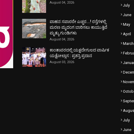
August 04, 2026
July
June
ವಾಹನ ಸವಾರರೇ ಎಚ್ಚರ...! ರಸ್ತೆಗಳಲ್ಲಿ
May
ಮರಣ ಮೃದಂಗ ಬಾರಿಸಲು ಕಾಯುತ್ತಿವೆ
ಮೃತ್ಯು ಗುಂಡಿಗಳು
April
August 04, 2026
March
ಕಾಂತಾವರದಲ್ಲಿ ಯಕ್ಷದೇಗುಲದ ವಾರ್ಷಿಕ
Febru
ಯಕ್ಷೋಲ್ಲಾಸ : ಪ್ರಶಸ್ತಿ ಪ್ರದಾನ
August 03, 2026
Janua
Dece
Nove
Octob
Septe
Augus
July
June