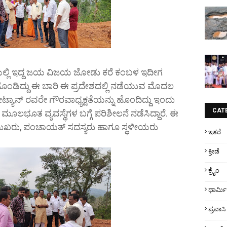
ೆಯಲ್ಲಿ ಇದ್ದ ಜಯ ವಿಜಯ ಜೋಡು ಕರೆ ಕಂಬಳ ಇದೀಗ
ರಗೊಂಡಿದ್ದು ಈ ಬಾರಿ ಈ ಪ್ರದೇಶದಲ್ಲಿ ನಡೆಯುವ ಮೊದಲ
ಾನ್ ರವರೇ ಗೌರವಾಧ್ಯಕ್ಷತೆಯನ್ನು ಹೊಂದಿದ್ದು ಇಂದು
CAT
ೂಲಭೂತ ವ್ಯವಸ್ಥೆಗಳ ಬಗ್ಗೆ ಪರಿಶೀಲನೆ ನಡೆಸಿದ್ದಾರೆ. ಈ
ಮುಖರು, ಪಂಚಾಯತ್ ಸದಸ್ಯರು ಹಾಗೂ ಸ್ಥಳೀಯರು
ಇತರೆ
ಕ್ರೀಡೆ
ಕ್ರೈಂ
ಧಾರ್ಮ
ಪ್ರವಾಸಿ