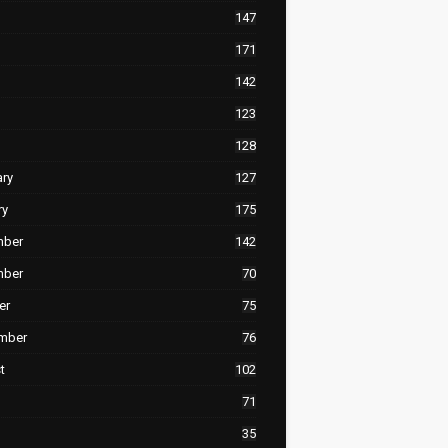
147
171
142
123
128
ary
127
ry
175
mber
142
mber
70
er
75
mber
76
t
102
71
35