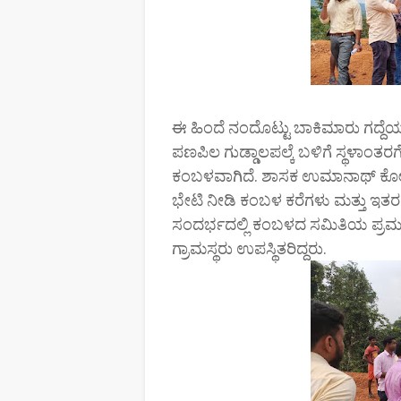
ಈ ಹಿಂದೆ ನಂದೊಟ್ಟು ಬಾಕಿಮಾರು ಗದ್ದ
ಪಣಪಿಲ ಗುಡ್ಡಾಲಪಲ್ಕೆ ಬಳಿಗೆ ಸ್ಥಳಾಂತ
ಕಂಬಳವಾಗಿದೆ. ಶಾಸಕ ಉಮಾನಾಥ್ ಕೋಟ್ಯ
ಭೇಟಿ ನೀಡಿ ಕಂಬಳ ಕರೆಗಳು ಮತ್ತು ಇತರ ಮ
ಸಂದರ್ಭದಲ್ಲಿ ಕಂಬಳದ ಸಮಿತಿಯ ಪ್ರ
ಗ್ರಾಮಸ್ಥರು ಉಪಸ್ಥಿತರಿದ್ದರು.