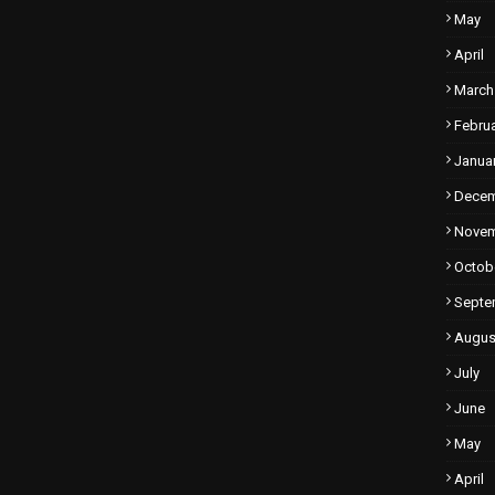
May
April
March
Febru
Janua
Dece
Nove
Octob
Septe
Augus
July
June
May
April