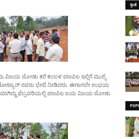
ಕ್ರೀಡೆ
ಜಯ ವಿಜಯ ಜೋಡು ಕರೆ ಕಂಬಳ ಪಣಪಿಲ ಇಲ್ಲಿಗೆ ಮುಲ್ಕಿ
ಕೋಟ್ಯಾನ್ ರವರು ಭೇಟಿ ನೀಡಿದರು. ಈಗಾಗಲೇ ಉಭಯ
ಡೆಯಾಗಿದ್ದು ಫೆಬ್ರವರಿಯಲ್ಲಿ ಪಣಪಿಲ ಜಯ ವಿಜಯ ಜೋಡು
POP