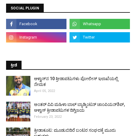
SOCIAL PLUGIN
ಕ್ರೀಡೆ
ಆಳ್ವಾಸ್‌ನ 10 ಕ್ರೀಡಾಪಟುಗಳು ಪೋಲೀಸ್ ಇಲಾಖೆಯಲ್ಲಿ
ನೇಮಕ
April 05, 2022
ಅಂತರ್ ವಿವಿ ಮಹಿಳಾ ಬಾಲ್ ಬ್ಯಾಡ್ಮಿಂಟನ್ ಚಾಂಪಿಯನ್‌ಶಿಪ್,
ಆಳ್ವಾಸ್ ಕ್ರೀಡಾಪಟುಗಳ ದಿಗ್ವಿಜಯ
February 23, 2022
ಕ್ರೀಡಾಕೂಟ: ಮೂಡುಬಿದಿರೆ ಬಂಟರ ಸಂಘದಕ್ಕೆ ಮೂರು
ಬಹುಗಳು