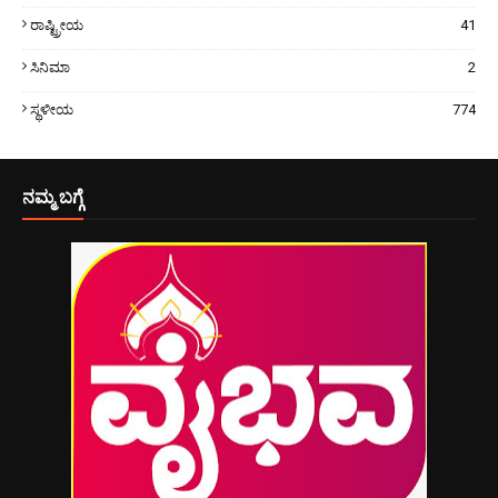
ರಾಷ್ಟ್ರೀಯ
41
ಸಿನಿಮಾ
2
ಸ್ಥಳೀಯ
774
ನಮ್ಮ ಬಗ್ಗೆ