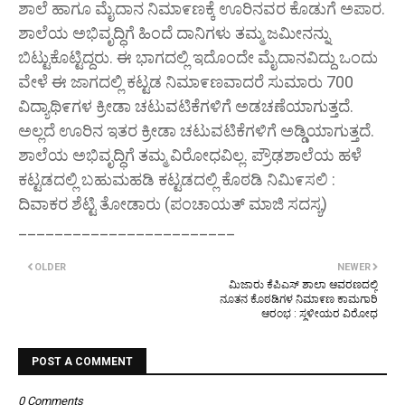
ಶಾಲೆ ಹಾಗೂ ಮೈದಾನ ನಿಮಾ೯ಣಕ್ಕೆ ಊರಿನವರ ಕೊಡುಗೆ ಅಪಾರ.
ಶಾಲೆಯ ಅಭಿವೃದ್ಧಿಗೆ ಹಿಂದೆ ದಾನಿಗಳು ತಮ್ಮ ಜಮೀನನ್ನು
ಬಿಟ್ಟುಕೊಟ್ಟಿದ್ದರು. ಈ ಭಾಗದಲ್ಲಿ ಇದೊಂದೇ ಮೈದಾನವಿದ್ದು ಒಂದು
ವೇಳೆ ಈ ಜಾಗದಲ್ಲಿ ಕಟ್ಟಡ ನಿಮಾ೯ಣವಾದರೆ ಸುಮಾರು 700
ವಿದ್ಯಾಥಿ೯ಗಳ ಕ್ರೀಡಾ ಚಟುವಟಿಕೆಗಳಿಗೆ ಅಡಚಣೆಯಾಗುತ್ತದೆ.
ಅಲ್ಲದೆ ಊರಿನ ಇತರ ಕ್ರೀಡಾ ಚಟುವಟಿಕೆಗಳಿಗೆ ಅಡ್ಡಿಯಾಗುತ್ತದೆ.
ಶಾಲೆಯ ಅಭಿವೃದ್ಧಿಗೆ ತಮ್ಮ ವಿರೋಧವಿಲ್ಲ. ಪ್ರೌಢಶಾಲೆಯ ಹಳೆ
ಕಟ್ಟಡದಲ್ಲಿ ಬಹುಮಹಡಿ ಕಟ್ಟಡದಲ್ಲಿ ಕೊಠಡಿ ನಿಮಿ೯ಸಲಿ :
ದಿವಾಕರ ಶೆಟ್ಟಿ ತೋಡಾರು (ಪಂಚಾಯತ್ ಮಾಜಿ ಸದಸ್ಯ)
________________________
OLDER
NEWER
ಮಿಜಾರು ಕೆಪಿಎಸ್ ಶಾಲಾ ಆವರಣದಲ್ಲಿ
ನೂತನ ಕೊಠಡಿಗಳ ನಿಮಾ೯ಣ ಕಾಮಗಾರಿ
ಆರಂಭ : ಸ್ಥಳೀಯರ ವಿರೋಧ
POST A COMMENT
0 Comments