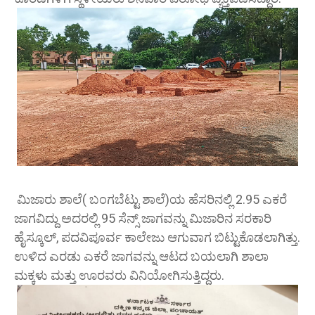
ಮಿಜಾರು ಶಾಲೆ( ಬಂಗಬೆಟ್ಟು ಶಾಲೆ)ಯ ಹೆಸರಿನಲ್ಲಿ 2.95 ಎಕರೆ
ಜಾಗವಿದ್ದು ಅದರಲ್ಲಿ 95 ಸೆನ್ಸ್ ಜಾಗವನ್ನು ಮಿಜಾರಿನ ಸರಕಾರಿ
ಹೈಸ್ಕೂಲ್, ಪದವಿಪೂರ್ವ ಕಾಲೇಜು ಆಗುವಾಗ ಬಿಟ್ಟುಕೊಡಲಾಗಿತ್ತು.
ಉಳಿದ ಎರಡು ಎಕರೆ ಜಾಗವನ್ನು ಆಟದ ಬಯಲಾಗಿ ಶಾಲಾ
ಮಕ್ಕಳು ಮತ್ತು ಊರವರು ವಿನಿಯೋಗಿಸುತ್ತಿದ್ದರು.