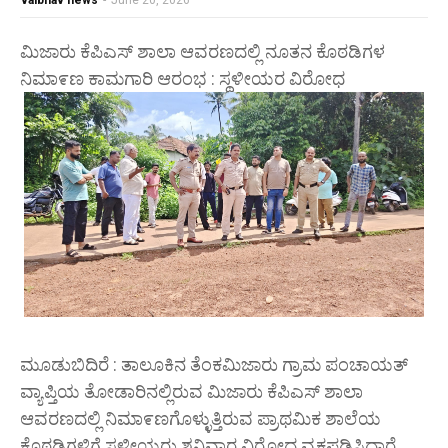
vaibhav news
-
June 20, 2026
ಮಿಜಾರು ಕೆಪಿಎಸ್ ಶಾಲಾ ಆವರಣದಲ್ಲಿ ನೂತನ ಕೊಠಡಿಗಳ
ನಿಮಾ೯ಣ ಕಾಮಗಾರಿ ಆರಂಭ : ಸ್ಥಳೀಯರ ವಿರೋಧ
ಮೂಡುಬಿದಿರೆ : ತಾಲೂಕಿನ ತೆಂಕಮಿಜಾರು ಗ್ರಾಮ ಪಂಚಾಯತ್
ವ್ಯಾಪ್ತಿಯ ತೋಡಾರಿನಲ್ಲಿರುವ ಮಿಜಾರು ಕೆಪಿಎಸ್ ಶಾಲಾ
ಆವರಣದಲ್ಲಿ ನಿಮಾ೯ಣಗೊಳ್ಳುತ್ತಿರುವ ಪ್ರಾಥಮಿಕ ಶಾಲೆಯ
ಕೊಠಡಿಗಳಿಗೆ ಸ್ಥಳೀಯರು ಶನಿವಾರ ವಿರೋಧ ವ್ಯಕ್ತಪಡಿಸಿದ್ದಾರೆ.