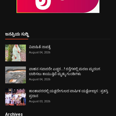
ಜನಪ್ರಿಯ ಸುದ್ದಿ
ವಿವಾಹಿತೆ ನಾಪತ್ತೆ
August 04, 2026
ವಾಹನ ಸವಾರರೇ ಎಚ್ಚರ...! ರಸ್ತೆಗಳಲ್ಲಿ ಮರಣ ಮೃದಂಗ
ಬಾರಿಸಲು ಕಾಯುತ್ತಿವೆ ಮೃತ್ಯು ಗುಂಡಿಗಳು
August 04, 2026
ಕಾಂತಾವರದಲ್ಲಿ ಯಕ್ಷದೇಗುಲದ ವಾರ್ಷಿಕ ಯಕ್ಷೋಲ್ಲಾಸ : ಪ್ರಶಸ್ತಿ
ಪ್ರದಾನ
August 03, 2026
Archives