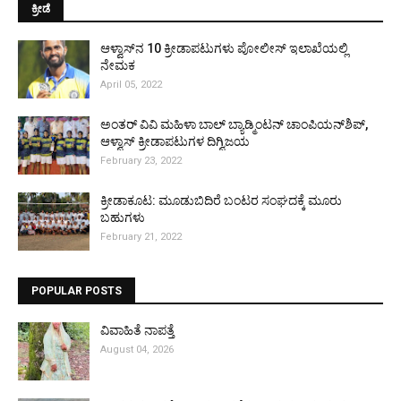
ಕ್ರೀಡೆ
ಆಳ್ವಾಸ್‌ನ 10 ಕ್ರೀಡಾಪಟುಗಳು ಪೋಲೀಸ್ ಇಲಾಖೆಯಲ್ಲಿ
ನೇಮಕ
April 05, 2022
ಅಂತರ್ ವಿವಿ ಮಹಿಳಾ ಬಾಲ್ ಬ್ಯಾಡ್ಮಿಂಟನ್ ಚಾಂಪಿಯನ್‌ಶಿಪ್,
ಆಳ್ವಾಸ್ ಕ್ರೀಡಾಪಟುಗಳ ದಿಗ್ವಿಜಯ
February 23, 2022
ಕ್ರೀಡಾಕೂಟ: ಮೂಡುಬಿದಿರೆ ಬಂಟರ ಸಂಘದಕ್ಕೆ ಮೂರು
ಬಹುಗಳು
February 21, 2022
POPULAR POSTS
ವಿವಾಹಿತೆ ನಾಪತ್ತೆ
August 04, 2026