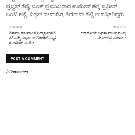
ಪ್ರಜ್ವಲ್ ಶೆಣೈ, ಬೂತ್ ಪ್ರಮುಖರಾದ ಉಮೇಶ್ ಹೆಗ್ಡೆ, ಪ್ರವೀಶ್
ಒಂಟಿ ಕಟ್ಟೆ , ವಿಠ್ಠಲ್ ದೇವಾಡಿಗ, ಶಿವರಾವ್ ಶೆಟ್ಟಿ ಉಪಸ್ಥಿತರಿದ್ದರು.
OLDER
NEWER
ಶಿರ್ತಾಡಿ ಆಸುಪಾಸಿನ ವಿದ್ಯಾರ್ಥಿಗಳಿಗೆ
*ಭಾರತೀಯ ಜನತಾ ಪಾರ್ಟಿ ಮುಲ್ಕಿ
ಸಿಹಿಸುದ್ಧಿ:ಶುಭಾರಂಭಗೊಂಡಿದೆ ಪ್ರಕೃತಿ
ಮೂಡಬಿದ್ರೆ ಮಂಡಲ*
ಕೋಚಿಂಗ್ ಸೆಂಟರ್
POST A COMMENT
0 Comments