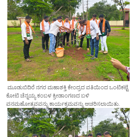
ಮೂಡುಬಿದಿರೆ ನಗರ ಮಹಾಶಕ್ತಿ ಕೇಂದ್ರದ ವತಿಯಿಂದ ಒಂಟಿಕಟ್ಟೆ
ಕೋಟಿ ಚೆನ್ನಯ್ಯ ಕಂಬಳ ಕ್ರೀಡಾಂಗಣದ ಬಳಿ
ವನಮಹೋತ್ಸವವನ್ನು ಕಾರ್ಯಕ್ರಮವನ್ನು ಆಚರಿಸಲಾಯಿತು.