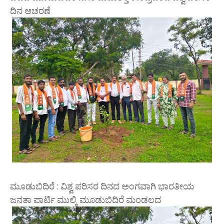
ದಿನ ಆಚರಣೆ
ಮೂಡುಬಿದಿರೆ : ವಿಶ್ವ ಪರಿಸರ ದಿನದ ಅಂಗವಾಗಿ ಭಾರತೀಯ
ಜನತಾ ಪಾರ್ಟಿ ಮುಲ್ಕಿ ಮೂಡುಬಿದಿರೆ ಮಂಡಲದ