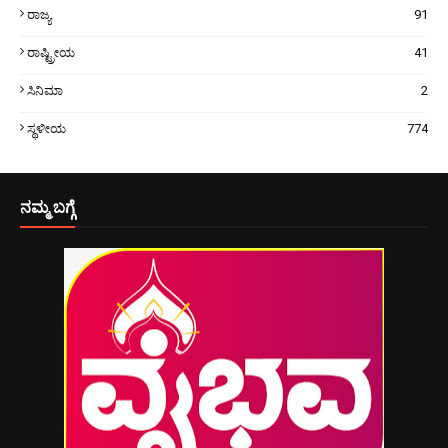
ರಾಜ್ಯ
91
ರಾಷ್ಟ್ರೀಯ
41
ಸಿನಿಮಾ
2
ಸ್ಥಳೀಯ
774
ನಮ್ಮ ಬಗ್ಗೆ