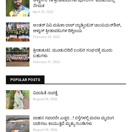
ಆಳ್ವಾಸ್‌ನ 10 ಕ್ರೀಡಾಪಟುಗಳು ಪೋಲೀಸ್ ಇಲಾಖೆಯಲ್ಲಿ
ನೇಮಕ
April 05, 2022
ಅಂತರ್ ವಿವಿ ಮಹಿಳಾ ಬಾಲ್ ಬ್ಯಾಡ್ಮಿಂಟನ್ ಚಾಂಪಿಯನ್‌ಶಿಪ್,
ಆಳ್ವಾಸ್ ಕ್ರೀಡಾಪಟುಗಳ ದಿಗ್ವಿಜಯ
February 23, 2022
ಕ್ರೀಡಾಕೂಟ: ಮೂಡುಬಿದಿರೆ ಬಂಟರ ಸಂಘದಕ್ಕೆ ಮೂರು
ಬಹುಗಳು
February 21, 2022
POPULAR POSTS
ವಿವಾಹಿತೆ ನಾಪತ್ತೆ
August 04, 2026
ವಾಹನ ಸವಾರರೇ ಎಚ್ಚರ...! ರಸ್ತೆಗಳಲ್ಲಿ ಮರಣ ಮೃದಂಗ
ಬಾರಿಸಲು ಕಾಯುತ್ತಿವೆ ಮೃತ್ಯು ಗುಂಡಿಗಳು
August 04, 2026