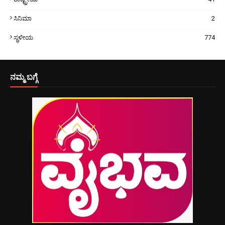
ಸಿನಿಮಾ
2
ಸ್ಥಳೀಯ
774
ನಮ್ಮ ಬಗ್ಗೆ