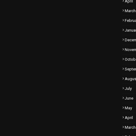
April
March
Febru
Janua
Dece
Nove
Octob
Septe
Augus
July
June
May
April
March