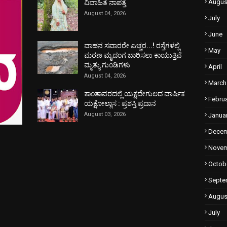
Augus
ವಿವಾಹಿತೆ ನಾಪತ್ತೆ
August 04, 2026
July
June
ವಾಹನ ಸವಾರರೇ ಎಚ್ಚರ...! ರಸ್ತೆಗಳಲ್ಲಿ
May
ಮರಣ ಮೃದಂಗ ಬಾರಿಸಲು ಕಾಯುತ್ತಿವೆ
ಮೃತ್ಯು ಗುಂಡಿಗಳು
April
August 04, 2026
March
ಕಾಂತಾವರದಲ್ಲಿ ಯಕ್ಷದೇಗುಲದ ವಾರ್ಷಿಕ
Febru
ಯಕ್ಷೋಲ್ಲಾಸ : ಪ್ರಶಸ್ತಿ ಪ್ರದಾನ
August 03, 2026
Janua
Dece
Nove
Octob
Septe
Augus
July