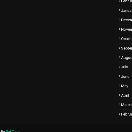
Febru
Janua
Dece
Nove
Octob
Septe
Augus
July
June
May
April
March
Febru
d By
Sai Tech