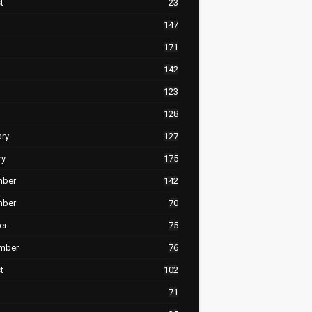
t
23
147
171
142
123
128
ary
127
ry
175
mber
142
mber
70
er
75
mber
76
t
102
71