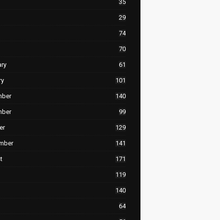
35
29
74
70
ary
61
ry
101
mber
140
mber
99
er
129
mber
141
t
171
119
140
64