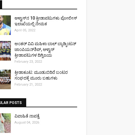
ಆಳ್ವಾಸ್‌ನ 10 ಕ್ರೀಡಾಪಟುಗಳು ಪೋಲೀಸ್
ಇಲಾಖೆಯಲ್ಲಿ ನೇಮಕ
April 05, 2022
ಅಂತರ್ ವಿವಿ ಮಹಿಳಾ ಬಾಲ್ ಬ್ಯಾಡ್ಮಿಂಟನ್
ಚಾಂಪಿಯನ್‌ಶಿಪ್, ಆಳ್ವಾಸ್
ಕ್ರೀಡಾಪಟುಗಳ ದಿಗ್ವಿಜಯ
February 23, 2022
ಕ್ರೀಡಾಕೂಟ: ಮೂಡುಬಿದಿರೆ ಬಂಟರ
ಸಂಘದಕ್ಕೆ ಮೂರು ಬಹುಗಳು
February 21, 2022
ULAR POSTS
ವಿವಾಹಿತೆ ನಾಪತ್ತೆ
August 04, 2026