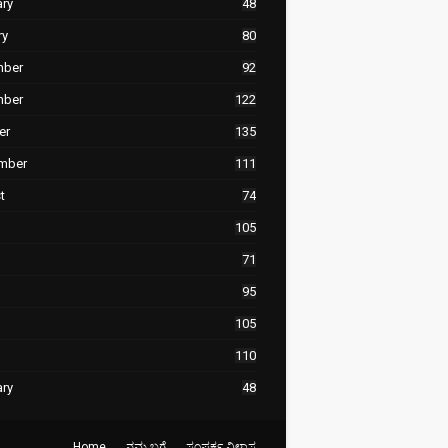
ary
48
ry
80
mber
92
mber
122
er
135
mber
111
t
74
105
71
95
105
110
ary
48
Home
ನಮ್ಮ ಬಗ್ಗೆ
ಸಂಪರ್ಕ ವಿಳಾಸ