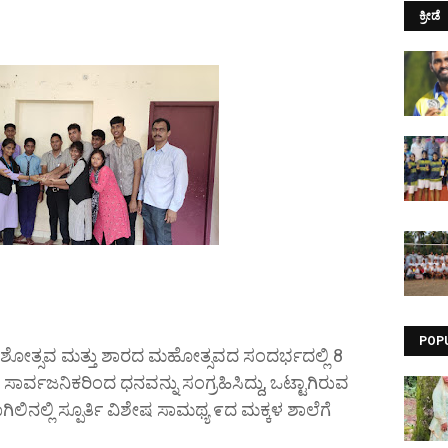
ಕ್ರೀಡೆ
POP
ಣೇಶೋತ್ಸವ ಮತ್ತು ಶಾರದ ಮಹೋತ್ಸವದ ಸಂದರ್ಭದಲ್ಲಿ 8
 ಸಾರ್ವಜನಿಕರಿಂದ ಧನವನ್ನು ಸಂಗ್ರಹಿಸಿದ್ದು, ಒಟ್ಟಾಗಿರುವ
ನಲ್ಲಿ ಸ್ಪೂರ್ತಿ ವಿಶೇಷ ಸಾಮಥ್ಯ ೯ದ ಮಕ್ಕಳ ಶಾಲೆಗೆ