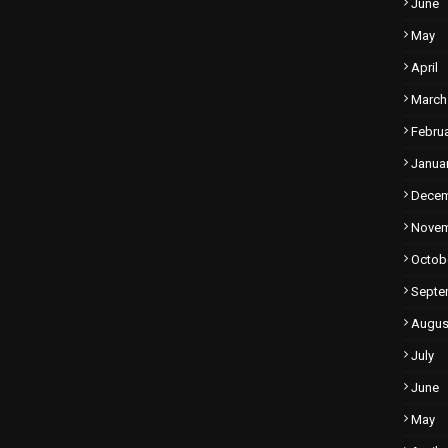
June
May
April
March
Febru
Janua
Dece
Nove
Octob
Septe
Augus
July
June
May