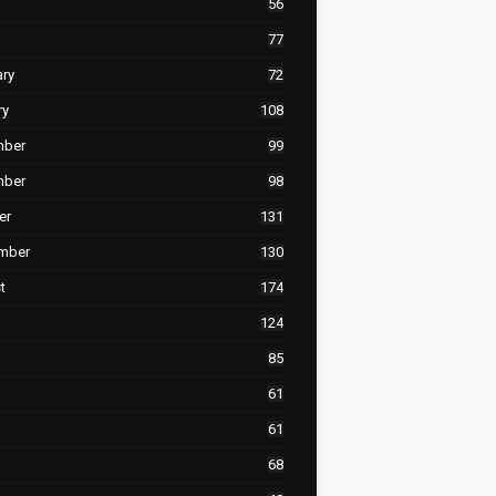
56
77
ary
72
ry
108
mber
99
mber
98
er
131
mber
130
t
174
124
85
61
61
68