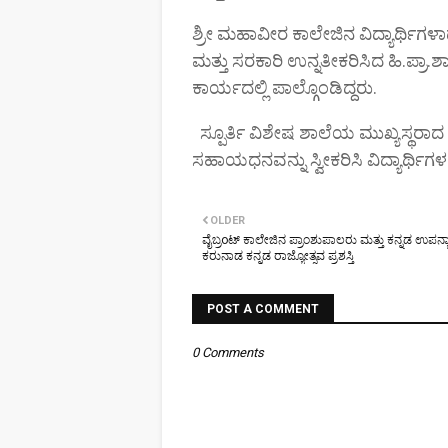
ಶ್ರೀ ಮಹಾವೀರ ಕಾಲೇಜಿನ ವಿದ್ಯಾರ್ಥಿಗಳಾದ
ಮತ್ತು ಸರಕಾರಿ ಉನ್ನತೀಕರಿಸಿದ ಹಿ.ಪ್ರಾ.ಶಾಲ
ಕಾರ್ಯದಲ್ಲಿ ಪಾಲ್ಗೊಂಡಿದ್ದರು.
ಸ್ಪೂರ್ತಿ ವಿಶೇಷ ಶಾಲೆಯ ಮುಖ್ಯಸ್ಥರಾದ ಪ್ರ
ಸಹಾಯಧನವನ್ನು ಸ್ವೀಕರಿಸಿ ವಿದ್ಯಾರ್ಥಿಗ
OLDER
ವೈಬ್ರoಟ್ ಕಾಲೇಜಿನ ಪ್ರಾಂಶುಪಾಲರು ಮತ್ತು ಕನ್ನಡ ಉಪನ್ಯ
ಕರುನಾಡ ಕನ್ನಡ ರಾಜ್ಯೋತ್ಸವ ಪ್ರಶಸ್ತಿ
POST A COMMENT
0 Comments