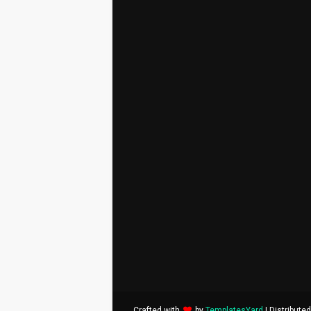
Crafted with
by
TemplatesYard
| Distribute