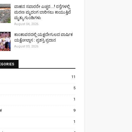
ವಾಹನ ಸವಾರರೇ ಎಚ್ಚರ...! ರಸ್ತೆಗಳಲ್ಲಿ
ಮರಣ ಮೃದಂಗ ಬಾರಿಸಲು ಕಾಯುತ್ತಿವೆ
ಮೃತ್ಯು ಗುಂಡಿಗಳು
August 04, 2026
ಕಾಂತಾವರದಲ್ಲಿ ಯಕ್ಷದೇಗುಲದ ವಾರ್ಷಿಕ
ಯಕ್ಷೋಲ್ಲಾಸ : ಪ್ರಶಸ್ತಿ ಪ್ರದಾನ
August 03, 2026
EGORIES
11
5
1
ಿಕ
9
1