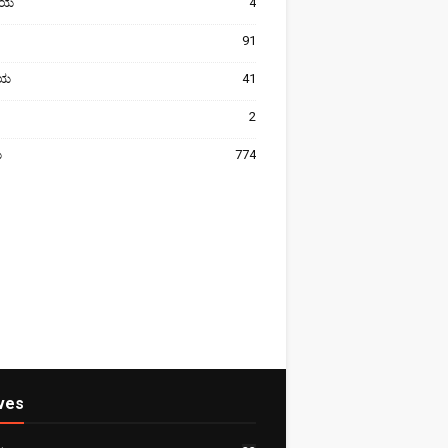
ೀಯ
4
91
ರೀಯ
41
2
ಯ
774
ves