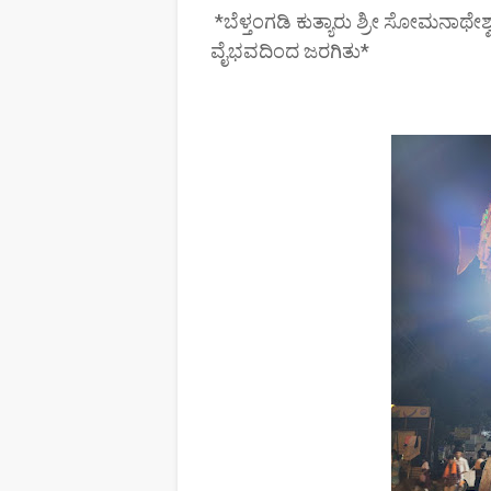
*ಬೆಳ್ತಂಗಡಿ ಕುತ್ಯಾರು ಶ್ರೀ ಸೋಮನಾಥೇಶ
ವೈಭವದಿಂದ ಜರಗಿತು*