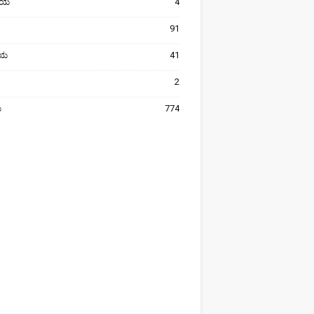
ೀಯ
4
91
ರೀಯ
41
2
ಯ
774