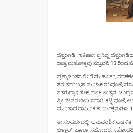
ಬೆಳ್ತಂಗಡಿ : ಇತಿಹಾಸ ಪ್ರಸಿದ್ದ ಬೆಳ್ತಂ
ಜಾತ್ರ ಮಹೋತ್ಸವು ಪೆಬ್ರವರಿ 13 ರಿಂದ 
ಪ್ರಶ್ನಾಚಿಂತನ,ಗೊನೆ ಮುಹೂರ್ತ, ನವಕಕ
ತನುತರ್ಪಣ,ಸಾಮೂಹಿಕ ಶನಿಪೂಜೆ, ವಸ
ಶತರುದ್ರಾಭಿಷೇಕ, ಪಲ್ಲಕಿ ಉತ್ಸವ, ಚಂದ್
ಶ್ರೀ ದೇವರ ಬೀದಿ ಸವಾರಿ, ಕಟ್ಟೆ ಪೂಜೆ
ಮುಂತಾದ ಧಾರ್ಮಿಕ ಕಾರ್ಯಕ್ರಮಗಳು 
ಈ ಸಂದರ್ಭದಲ್ಲಿ ಅನುವಂಶಿಕ ಆಡಳಿತ ಮ
ಬಳ್ಳಾಲ್ ಹಾಗೂ ಸಹೋದರ, ಸಹೋದರಿ