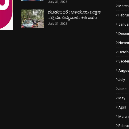
July 31, 2026
March
ಮೂಡುಬಿದಿರೆ : ಅಳಿಯೂರು ಜಂಕ್ಷನ್
Febru
ನಲ್ಲಿ ಮರಬಿದ್ದು ವಾಹನಗಳು ಜಖಂ
July 31, 2026
Janua
Dece
Nove
Octob
Septe
Augus
July
June
May
April
March
Febru