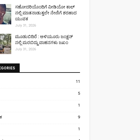
ಸಹೋದರಿಯೊಂದಿಗೆ ವೀಡಿಯೋ ಕಾಲ್
ನಲ್ಲಿ ಮಾತನಾಡುತ್ತಲೇ ನೇಣಿಗೆ ಶರಣಾದ
ಯುವಕ
July 31, 2026
ಮೂಡುಬಿದಿರೆ : ಅಳಿಯೂರು ಜಂಕ್ಷನ್
ನಲ್ಲಿ ಮರಬಿದ್ದು ವಾಹನಗಳು ಜಖಂ
July 31, 2026
EGORIES
11
5
1
ಿಕ
9
1