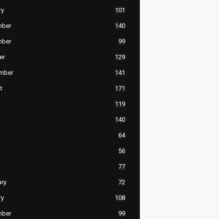
ry
101
mber
140
mber
99
er
129
mber
141
t
171
119
140
64
56
77
ary
72
ry
108
mber
99