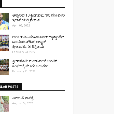
ಆಳ್ವಾಸ್‌ನ 10 ಕ್ರೀಡಾಪಟುಗಳು ಪೋಲೀಸ್
ಇಲಾಖೆಯಲ್ಲಿ ನೇಮಕ
April 05, 2022
ಅಂತರ್ ವಿವಿ ಮಹಿಳಾ ಬಾಲ್ ಬ್ಯಾಡ್ಮಿಂಟನ್
ಚಾಂಪಿಯನ್‌ಶಿಪ್, ಆಳ್ವಾಸ್
ಕ್ರೀಡಾಪಟುಗಳ ದಿಗ್ವಿಜಯ
February 23, 2022
ಕ್ರೀಡಾಕೂಟ: ಮೂಡುಬಿದಿರೆ ಬಂಟರ
ಸಂಘದಕ್ಕೆ ಮೂರು ಬಹುಗಳು
February 21, 2022
ULAR POSTS
ವಿವಾಹಿತೆ ನಾಪತ್ತೆ
August 04, 2026