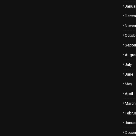
Janua
Dece
Nove
Octob
Septe
Augus
July
June
May
April
March
Febru
Janua
Dece