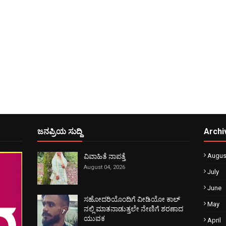
ಜನಪ್ರಿಯ ಸುದ್ದಿ
Archi
Augus
ವಿವಾಹಿತೆ ನಾಪತ್ತೆ
August 04, 2026
July
June
ಸಹೋದರಿಯೊಂದಿಗೆ ವೀಡಿಯೋ ಕಾಲ್
May
ನಲ್ಲಿ ಮಾತನಾಡುತ್ತಲೇ ನೇಣಿಗೆ ಶರಣಾದ
ಯುವಕ
April