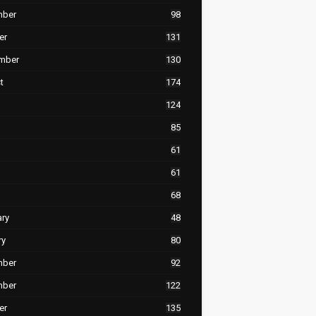
mber
98
er
131
mber
130
t
174
124
85
61
61
68
ary
48
ry
80
mber
92
mber
122
er
135