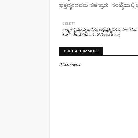
ಭಕ್ತವೃಂದವರು ಸಹಸ್ರಾರು ಸಂಖ್ಯೆಯಲ್ಲಿ ಭಾ
OLDER
ರಾಜ್ಯದಲ್ಲಿ ಮತ್ತಷ್ಟು ಜಾತಿಗಳ‌ ಅಭಿವೃದ್ಧಿ ನಿಗಮ ಘೋಷಿಸಿ
ಕೋಟ: ಹಿಂದುಳಿದ ವರ್ಗಗಳಿಗೆ ಭರ್ಜರಿ ಗಿಫ್ಟ್
POST A COMMENT
0 Comments