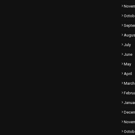
Nove
Octob
Septe
Augus
July
June
May
April
March
Febru
Janua
Dece
Nove
Octob