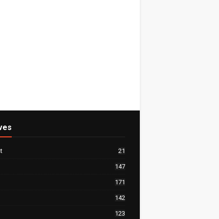
ves
t
21
147
171
142
123