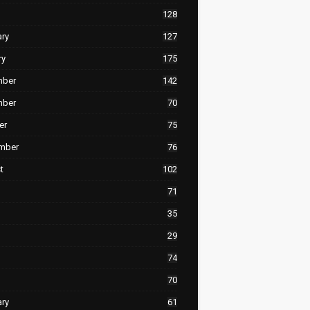
128
ary
127
ry
175
mber
142
mber
70
er
75
mber
76
t
102
71
35
29
74
70
ary
61