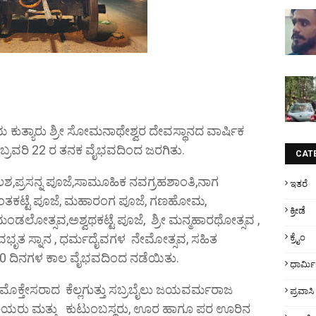
ಗಡಿಯ ಕುತ್ಯಾರು ಶ್ರೀ ಸೋಮನಾಥೇಶ್ವರ ದೇವಸ್ಥಾನದ ವಾರ್ಷಿಕ
ಪೆಬ್ರವರಿ 22 ರ ತನಕ ವೈಭವದಿಂದ ಜರಗಿತು.
CAT
ಲಶ,ಪ್ರಸನ್ನ ಪೂಜೆ,ಸಾಮೂಹಿಕ ನವಗ್ರಹಶಾಂತಿ,ನಾಗ
ಇತರೆ
ಂತಕಟ್ಟೆ ಪೂಜೆ, ಮಹಾರಂಗ ಪೂಜೆ, ಗಣಹೋಮ,
ಕ್ರೀಡೆ
ರಮಂಡಲೋತ್ಸವ,ಅಶ್ವಥಕಟ್ಟೆ ಪೂಜೆ, ಶ್ರೀ ಮನ್ಮಹಾರಥೋತ್ಸವ ‌,
, ಅವಭೃತ ಸ್ನಾನ , ಧರ್ಮದೈವಗಳ ನೇಮೋತ್ಸವ, ಸಹಿತ
ಕ್ರೈಂ
10 ದಿನಗಳ ಕಾಲ ವೈಭವದಿಂದ ನಡೆಯಿತು.
ಧಾರ್ಮ
ೊಕ್ತೇಸರಾದ ಕೆಲ್ಲಗುತ್ತು ಸಬ್ರಬೈಲು ಜಯವರ್ಮರಾಜ
ಪ್ರವಾಸಿ
ಯರು ಮತ್ತು ಕುಟುಂಬಸ್ಥರು, ಊರ ಹಾಗೂ ಪರ ಊರಿನ