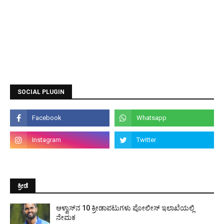
SOCIAL PLUGIN
ಕ್ರೀಡೆ
ಆಳ್ವಾಸ್‌ನ 10 ಕ್ರೀಡಾಪಟುಗಳು ಪೋಲೀಸ್ ಇಲಾಖೆಯಲ್ಲಿ
ನೇಮಕ