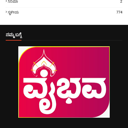
ಸಿನಿಮಾ
2
ಸ್ಥಳೀಯ
774
ನಮ್ಮ ಬಗ್ಗೆ