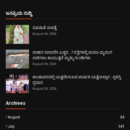
ಜನಪ್ರಿಯ ಸುದ್ದಿ
ವಿವಾಹಿತೆ ನಾಪತ್ತೆ
August 04, 2026
ವಾಹನ ಸವಾರರೇ ಎಚ್ಚರ...! ರಸ್ತೆಗಳಲ್ಲಿ ಮರಣ ಮೃದಂಗ
ಬಾರಿಸಲು ಕಾಯುತ್ತಿವೆ ಮೃತ್ಯು ಗುಂಡಿಗಳು
August 04, 2026
ಕಾಂತಾವರದಲ್ಲಿ ಯಕ್ಷದೇಗುಲದ ವಾರ್ಷಿಕ ಯಕ್ಷೋಲ್ಲಾಸ : ಪ್ರಶಸ್ತಿ
ಪ್ರದಾನ
August 03, 2026
Archives
August
34
July
147