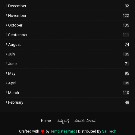
December
92
November
122
October
135
September
111
August
74
July
105
June
71
May
95
April
105
March
110
February
48
Home
ನಮ್ಮ ಬಗ್ಗೆ
ಸಂಪರ್ಕ ವಿಳಾಸ
Crafted with
by
TemplatesYard
| Distributed By
Sai Tech