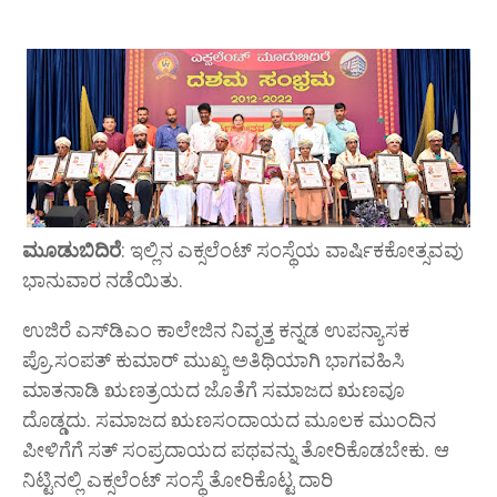
ಮೂಡುಬಿದಿರೆ
: ಇಲ್ಲಿನ ಎಕ್ಸಲೆಂಟ್ ಸಂಸ್ಥೆಯ ವಾರ್ಷಿಕಕೋತ್ಸವವು
ಭಾನುವಾರ ನಡೆಯಿತು.
ಉಜಿರೆ ಎಸ್‌ಡಿಎಂ ಕಾಲೇಜಿನ ನಿವೃತ್ತ ಕನ್ನಡ ಉಪನ್ಯಾಸಕ
ಪ್ರೊ.ಸಂಪತ್ ಕುಮಾರ್ ಮುಖ್ಯ ಅತಿಥಿಯಾಗಿ ಭಾಗವಹಿಸಿ
ಮಾತನಾಡಿ ಋಣತ್ರಯದ ಜೊತೆಗೆ ಸಮಾಜದ ಋಣವೂ
ದೊಡ್ಡದು. ಸಮಾಜದ ಋಣಸಂದಾಯದ ಮೂಲಕ ಮುಂದಿನ
ಪೀಳಿಗೆಗೆ ಸತ್ ಸಂಪ್ರದಾಯದ ಪಥವನ್ನು ತೋರಿಕೊಡಬೇಕು. ಆ
ನಿಟ್ಟಿನಲ್ಲಿ ಎಕ್ಸಲೆಂಟ್ ಸಂಸ್ಥೆ ತೋರಿಕೊಟ್ಟ ದಾರಿ