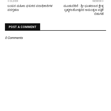
OLDER
NEWER
ಬಂಟರ ಮಹಿಳಾ ಘಟಕದ ಪದಾಧಿಕಾರಿಗಳ
ಮೂಡುಬಿದಿರೆ : ಶ್ರೀ ಭೂತರಾಜರ ಕ್ಷೇತ್ರ
ಪದಗ್ರಹಣ
ಬ್ರಹ್ಮಕಲಶೋತ್ಸವದ ಅಮಂತ್ರಣ ಪತ್ರಿಕೆ
ಬಿಡುಗಡೆ
POST A COMMENT
0 Comments