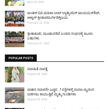
April 05, 2022
ಅಂತರ್ ವಿವಿ ಮಹಿಳಾ ಬಾಲ್ ಬ್ಯಾಡ್ಮಿಂಟನ್ ಚಾಂಪಿಯನ್‌ಶಿಪ್,
ಆಳ್ವಾಸ್ ಕ್ರೀಡಾಪಟುಗಳ ದಿಗ್ವಿಜಯ
February 23, 2022
ಕ್ರೀಡಾಕೂಟ: ಮೂಡುಬಿದಿರೆ ಬಂಟರ ಸಂಘದಕ್ಕೆ ಮೂರು
ಬಹುಗಳು
February 21, 2022
POPULAR POSTS
ವಿವಾಹಿತೆ ನಾಪತ್ತೆ
August 04, 2026
ವಾಹನ ಸವಾರರೇ ಎಚ್ಚರ...! ರಸ್ತೆಗಳಲ್ಲಿ ಮರಣ ಮೃದಂಗ
ಬಾರಿಸಲು ಕಾಯುತ್ತಿವೆ ಮೃತ್ಯು ಗುಂಡಿಗಳು
August 04, 2026