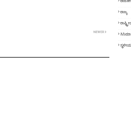
ರಾಜಕ
ರಾಜ್ಯ
ರಾಷ್ಟ್
NEWER
ಸಿನಿಮಾ
ಸ್ಥಳೀ