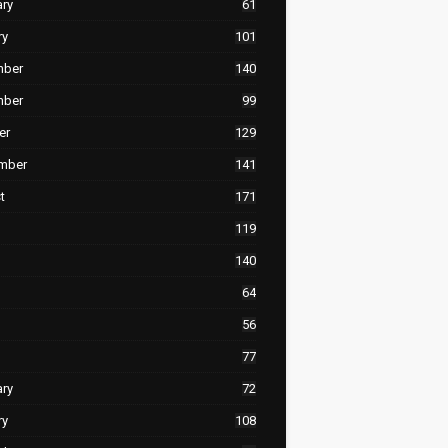
ary
61
ry
101
mber
140
mber
99
er
129
mber
141
t
171
119
140
64
56
77
ary
72
ry
108