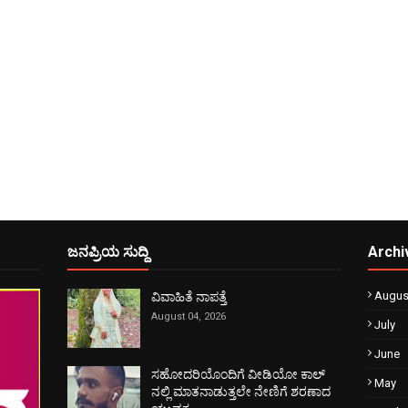
ಜನಪ್ರಿಯ ಸುದ್ದಿ
Archi
Augus
ವಿವಾಹಿತೆ ನಾಪತ್ತೆ
August 04, 2026
July
June
ಸಹೋದರಿಯೊಂದಿಗೆ ವೀಡಿಯೋ ಕಾಲ್
May
ನಲ್ಲಿ ಮಾತನಾಡುತ್ತಲೇ ನೇಣಿಗೆ ಶರಣಾದ