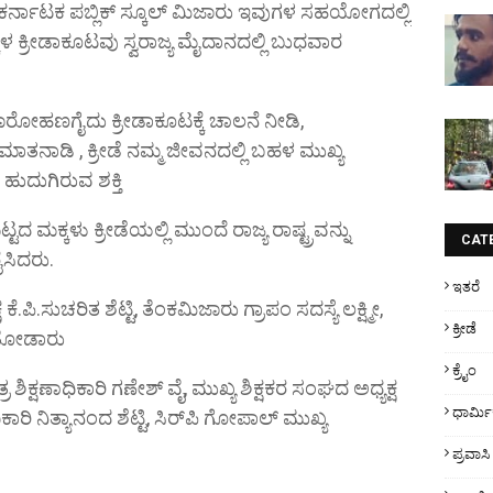
, ಕರ್ನಾಟಕ ಪಬ್ಲಿಕ್ ಸ್ಕೂಲ್ ಮಿಜಾರು ಇವುಗಳ ಸಹಯೋಗದಲ್ಲಿ
 ಕ್ರೀಡಾಕೂಟವು ಸ್ವರಾಜ್ಯ ಮೈದಾನದಲ್ಲಿ ಬುಧವಾರ
ವಜಾರೋಹಣಗೈದು ಕ್ರೀಡಾಕೂಟಕ್ಕೆ ಚಾಲನೆ ನೀಡಿ,
ಿ ಮಾತನಾಡಿ , ಕ್ರೀಡೆ ನಮ್ಮ ಜೀವನದಲ್ಲಿ ಬಹಳ ಮುಖ್ಯ
ೆ ಹುದುಗಿರುವ ಶಕ್ತಿ
ಮಕ್ಕಳು ಕ್ರೀಡೆಯಲ್ಲಿ ಮುಂದೆ ರಾಜ್ಯ ರಾಷ್ಟ್ರವನ್ನು
CAT
ೈಸಿದರು.
ಇತರೆ
ಪಿ.ಸುಚರಿತ ಶೆಟ್ಟಿ, ತೆಂಕಮಿಜಾರು ಗ್ರಾಪಂ ಸದಸ್ಯೆ ಲಕ್ಷ್ಮೀ,
ಕ್ರೀಡೆ
್ಷತೋಡಾರು
ಕ್ರೈಂ
ತ್ರ ಶಿಕ್ಷಣಾಧಿಕಾರಿ ಗಣೇಶ್‌ ವೈ, ಮುಖ್ಯ ಶಿಕ್ಷಕರ ಸಂಘದ ಅಧ್ಯಕ್ಷ
ಧಾರ್ಮ
ಕಾರಿ ನಿತ್ಯಾನಂದ ಶೆಟ್ಟಿ, ಸಿರ್‌ಪಿ ಗೋಪಾಲ್ ಮುಖ್ಯ
ಪ್ರವಾಸಿ