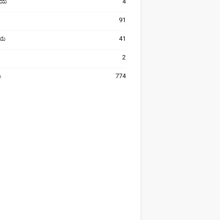
ೀಯ
4
91
ರೀಯ
41
2
ಯ
774