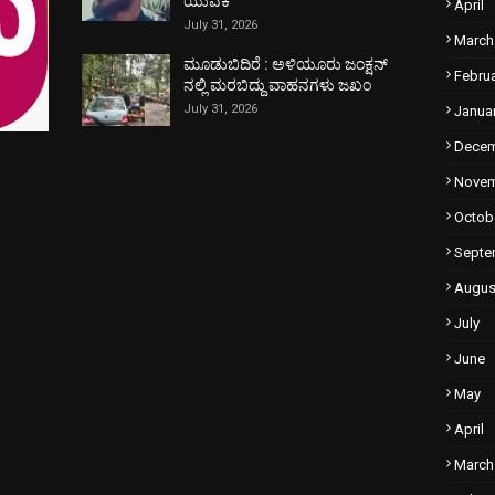
ಯುವಕ
April
July 31, 2026
March
ಮೂಡುಬಿದಿರೆ : ಅಳಿಯೂರು ಜಂಕ್ಷನ್
Febru
ನಲ್ಲಿ ಮರಬಿದ್ದು ವಾಹನಗಳು ಜಖಂ
July 31, 2026
Janua
Dece
Nove
Octob
Septe
Augus
July
June
May
April
March