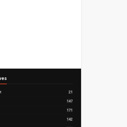
ves
t
21
147
171
142