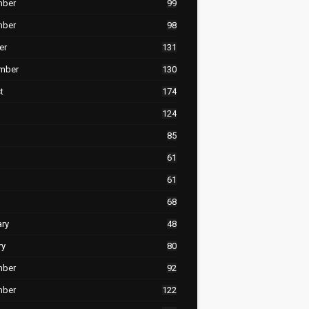
mber
99
mber
98
er
131
mber
130
t
174
124
85
61
61
68
ary
48
ry
80
mber
92
mber
122