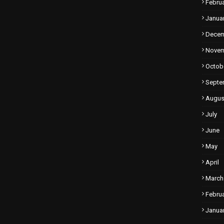
Febru
Janua
Dece
Nove
Octob
Septe
Augus
July
June
May
April
March
Febru
Janua