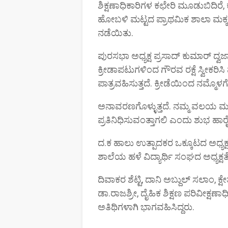
ಶಿಕ್ಷಣಾಧಿಕಾರಿಗಳ ಕಛೇರಿ ಮೂಡುಬಿದಿರೆ
ಹೋಬಳಿ ಮಟ್ಟದ ಪ್ರಾಥಮಿಕ ಶಾಲಾ ಮಕ್ಕಳ
ನಡೆಯಿತು.
ಪುರಸಭಾ ಅಧ್ಯಕ್ಷ ಪ್ರಸಾದ್‌ ಕುಮಾರ್ ದ್
ಕ್ರೀಡಾಪಟುಗಳಿಂದ ಗೌರವ ರಕ್ಷೆ ಸ್ವೀಕರಿಸ
ಪಾತ್ರವಹಿಸುತ್ತದೆ. ಕ್ರೀಡೆಯಿಂದ ನಮ್ಮೊಳಗ
ಅನಾವರಣಗೊಳ್ಳುತ್ತದೆ. ನಮ್ಮ ವಲಯ ಮಟ್ಟದ 
ಪ್ರತಿನಿಧಿಸುವಂತ್ತಾಗಲಿ ಎಂದು ಶುಭ ಹಾರ
ದ.ಕ ಹಾಲು ಉತ್ಪಾದಕರ ಒಕ್ಕೂಟದ ಅಧ್ಯಕ್ಷ ಕೆ.
ಶಾಲೆಯ ಹಳೆ ವಿದ್ಯಾರ್ಥಿ ಸಂಘದ ಅಧ್ಯಕ
ದಿವಾಕರ ಶೆಟ್ಟಿ, ದಾನಿ ಅಬ್ದುಲ್ ಸಲಾಂ, ಕ್ಷೇ
ಡಾ.ರಾಜಶ್ರೀ, ದೈಹಿಕ ಶಿಕ್ಷಣ ಪರಿವೀಕ್ಷಣಾಧಿ
ಅತಿಥಿಗಳಾಗಿ ಭಾಗವಹಿಸಿದ್ದರು.