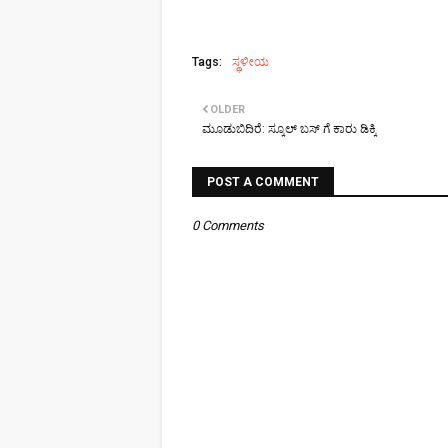
Tags:
ಸ್ಥಳೀಯ
OLDER
ಮೂಡುಬಿದಿರೆ: ಸ್ಕೂಲ್ ಬಸ್ ಗೆ ಕಾರು ಡಿಕ್ಕಿ
POST A COMMENT
0 Comments