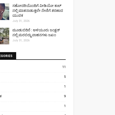
ಸಹೋದರಿಯೊಂದಿಗೆ ವೀಡಿಯೋ ಕಾಲ್
ನಲ್ಲಿ ಮಾತನಾಡುತ್ತಲೇ ನೇಣಿಗೆ ಶರಣಾದ
ಯುವಕ
July 31, 2026
ಮೂಡುಬಿದಿರೆ : ಅಳಿಯೂರು ಜಂಕ್ಷನ್
ನಲ್ಲಿ ಮರಬಿದ್ದು ವಾಹನಗಳು ಜಖಂ
July 31, 2026
EGORIES
11
5
1
ಿಕ
9
1