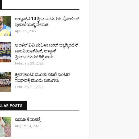
ಆಳ್ವಾಸ್‌ನ 10 ಕ್ರೀಡಾಪಟುಗಳು ಪೋಲೀಸ್
ಇಲಾಖೆಯಲ್ಲಿ ನೇಮಕ
April 05, 2022
ಅಂತರ್ ವಿವಿ ಮಹಿಳಾ ಬಾಲ್ ಬ್ಯಾಡ್ಮಿಂಟನ್
ಚಾಂಪಿಯನ್‌ಶಿಪ್, ಆಳ್ವಾಸ್
ಕ್ರೀಡಾಪಟುಗಳ ದಿಗ್ವಿಜಯ
February 23, 2022
ಕ್ರೀಡಾಕೂಟ: ಮೂಡುಬಿದಿರೆ ಬಂಟರ
ಸಂಘದಕ್ಕೆ ಮೂರು ಬಹುಗಳು
February 21, 2022
ULAR POSTS
ವಿವಾಹಿತೆ ನಾಪತ್ತೆ
August 04, 2026