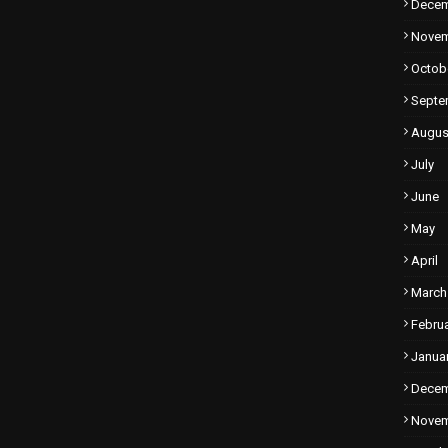
Dece
Nove
Octob
Septe
Augus
July
June
May
April
March
Febru
Janua
Dece
Nove