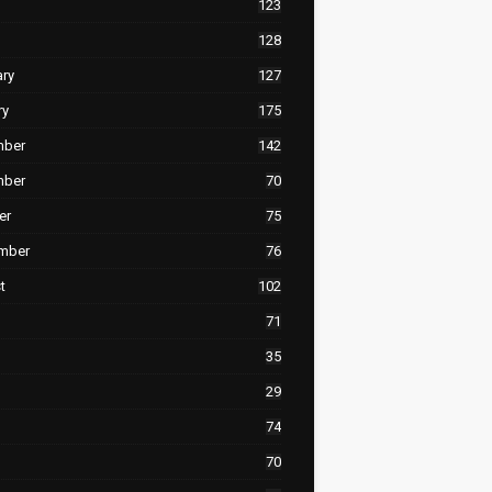
123
128
ary
127
ry
175
mber
142
mber
70
er
75
mber
76
t
102
71
35
29
74
70