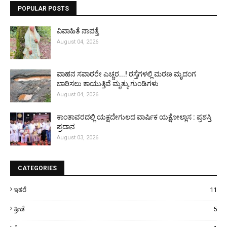
POPULAR POSTS
ವಿವಾಹಿತೆ ನಾಪತ್ತೆ
August 04, 2026
ವಾಹನ ಸವಾರರೇ ಎಚ್ಚರ...! ರಸ್ತೆಗಳಲ್ಲಿ ಮರಣ ಮೃದಂಗ
ಬಾರಿಸಲು ಕಾಯುತ್ತಿವೆ ಮೃತ್ಯು ಗುಂಡಿಗಳು
August 04, 2026
ಕಾಂತಾವರದಲ್ಲಿ ಯಕ್ಷದೇಗುಲದ ವಾರ್ಷಿಕ ಯಕ್ಷೋಲ್ಲಾಸ : ಪ್ರಶಸ್ತಿ
ಪ್ರದಾನ
August 03, 2026
CATEGORIES
ಇತರೆ
11
ಕ್ರೀಡೆ
5