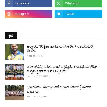
ಕ್ರೀಡೆ
ಆಳ್ವಾಸ್‌ನ 10 ಕ್ರೀಡಾಪಟುಗಳು ಪೋಲೀಸ್ ಇಲಾಖೆಯಲ್ಲಿ
ನೇಮಕ
April 05, 2022
ಅಂತರ್ ವಿವಿ ಮಹಿಳಾ ಬಾಲ್ ಬ್ಯಾಡ್ಮಿಂಟನ್ ಚಾಂಪಿಯನ್‌ಶಿಪ್,
ಆಳ್ವಾಸ್ ಕ್ರೀಡಾಪಟುಗಳ ದಿಗ್ವಿಜಯ
February 23, 2022
ಕ್ರೀಡಾಕೂಟ: ಮೂಡುಬಿದಿರೆ ಬಂಟರ ಸಂಘದಕ್ಕೆ ಮೂರು
ಬಹುಗಳು
February 21, 2022