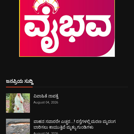
ಜನಪ್ರಿಯ ಸುದ್ದಿ
ವಿವಾಹಿತೆ ನಾಪತ್ತೆ
August 04, 2026
ವಾಹನ ಸವಾರರೇ ಎಚ್ಚರ...! ರಸ್ತೆಗಳಲ್ಲಿ ಮರಣ ಮೃದಂಗ
ಬಾರಿಸಲು ಕಾಯುತ್ತಿವೆ ಮೃತ್ಯು ಗುಂಡಿಗಳು
August 04, 2026