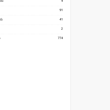
ೀಯ
4
91
ರೀಯ
41
2
ಯ
774