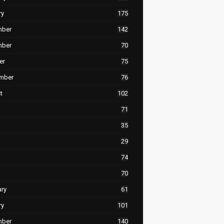
ry
175
mber
142
mber
70
er
75
mber
76
t
102
71
35
29
74
70
ary
61
ry
101
mber
140