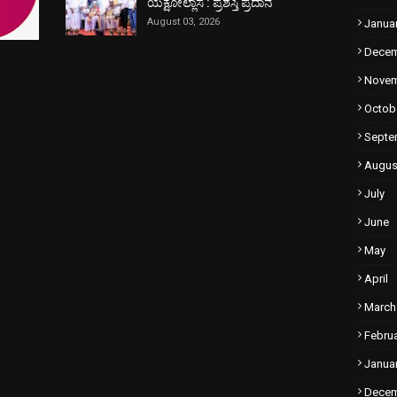
ಯಕ್ಷೋಲ್ಲಾಸ : ಪ್ರಶಸ್ತಿ ಪ್ರದಾನ
August 03, 2026
Janua
Dece
Nove
Octob
Septe
Augus
July
June
May
April
March
Febru
Janua
Dece