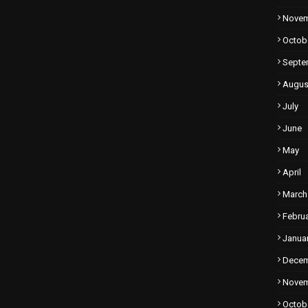
Nove
Octob
Septe
Augus
July
June
May
April
March
Febru
Janua
Dece
Nove
Octob