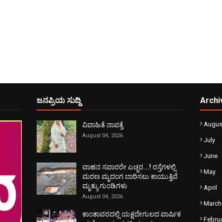
ಜನಪ್ರಿಯ ಸುದ್ದಿ
Archi
Augus
ವಿವಾಹಿತೆ ನಾಪತ್ತೆ
August 04, 2026
July
June
ವಾಹನ ಸವಾರರೇ ಎಚ್ಚರ...! ರಸ್ತೆಗಳಲ್ಲಿ
May
ಮರಣ ಮೃದಂಗ ಬಾರಿಸಲು ಕಾಯುತ್ತಿವೆ
ಮೃತ್ಯು ಗುಂಡಿಗಳು
April
August 04, 2026
March
ಕಾಂತಾವರದಲ್ಲಿ ಯಕ್ಷದೇಗುಲದ ವಾರ್ಷಿಕ
Febru