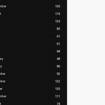
mber
130
t
174
124
85
61
61
68
ary
48
ry
80
mber
92
mber
122
er
135
mber
111
t
74