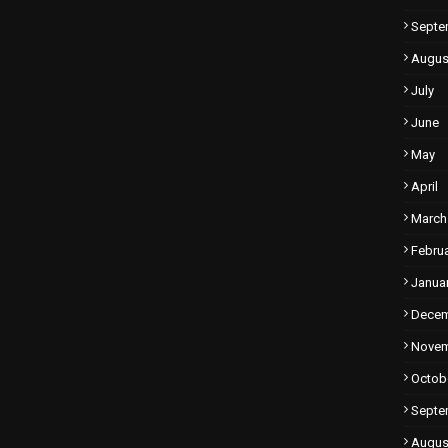
Septe
Augus
July
June
May
April
March
Febru
Janua
Dece
Nove
Octob
Septe
Augus