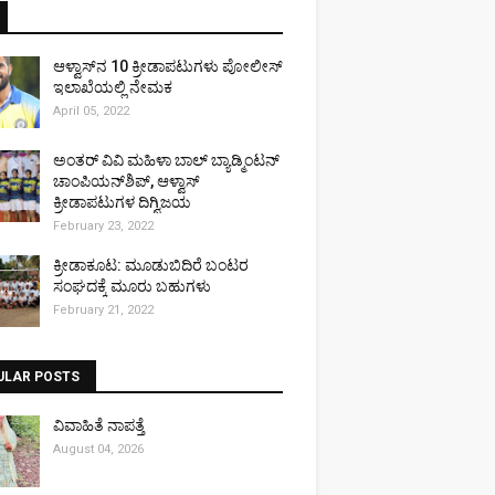
ಆಳ್ವಾಸ್‌ನ 10 ಕ್ರೀಡಾಪಟುಗಳು ಪೋಲೀಸ್
ಇಲಾಖೆಯಲ್ಲಿ ನೇಮಕ
April 05, 2022
ಅಂತರ್ ವಿವಿ ಮಹಿಳಾ ಬಾಲ್ ಬ್ಯಾಡ್ಮಿಂಟನ್
ಚಾಂಪಿಯನ್‌ಶಿಪ್, ಆಳ್ವಾಸ್
ಕ್ರೀಡಾಪಟುಗಳ ದಿಗ್ವಿಜಯ
February 23, 2022
ಕ್ರೀಡಾಕೂಟ: ಮೂಡುಬಿದಿರೆ ಬಂಟರ
ಸಂಘದಕ್ಕೆ ಮೂರು ಬಹುಗಳು
February 21, 2022
ULAR POSTS
ವಿವಾಹಿತೆ ನಾಪತ್ತೆ
August 04, 2026