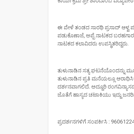
ಕಾರ್ಯಕ್ರಮ ಶ್ರೀ ಶಾರದಾಂಬ ವಿದ್ಯಾಪೀಠ
ಈ ವೇಳೆ ತಂಡದ ಸಾರಥಿ ಪ್ರಸಾದ್ ಆಳ್ವ 
ಪಡುಕೊಣಾಜೆ, ಅಪ್ಪೆ ನಾಟಕದ ಬರಹಗಾರ ಮ
ನಾಟಕದ ಕಲಾವಿದರು ಉಪಸ್ಥಿತರಿದ್ದರು.
ತುಳುನಾಡಿನ ಸತ್ಯ ಘಟನೆಯೊಂದನ್ನು ಮೂ
ತುಳುನಾಡಿನ ಪ್ರತಿ ಮನೆಯಲ್ಲೂ ಆರಾಧಿಸ
ದರ್ಶನವಾಗಲಿದೆ. ಅದ್ದೂರಿ ರಂಗವಿನ್ಯ
ಜೊತೆಗೆ ಹಾಸ್ಯದ ಚಟಾಕಿಯು ಇದ್ದು ಜನ
ಪ್ರದರ್ಶನಗಳಿಗೆ ಸಂಪರ್ಕಿಸಿ : 96061