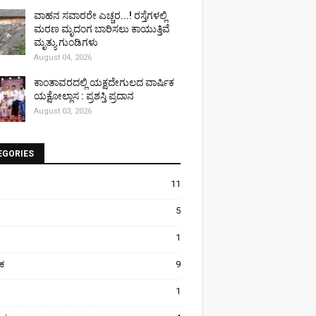
ವಾಹನ ಸವಾರರೇ ಎಚ್ಚರ...! ರಸ್ತೆಗಳಲ್ಲಿ
ಮರಣ ಮೃದಂಗ ಬಾರಿಸಲು ಕಾಯುತ್ತಿವೆ
ಮೃತ್ಯು ಗುಂಡಿಗಳು
August 04, 2026
ಕಾಂತಾವರದಲ್ಲಿ ಯಕ್ಷದೇಗುಲದ ವಾರ್ಷಿಕ
ಯಕ್ಷೋಲ್ಲಾಸ : ಪ್ರಶಸ್ತಿ ಪ್ರದಾನ
August 03, 2026
EGORIES
11
5
1
ಿಕ
9
1