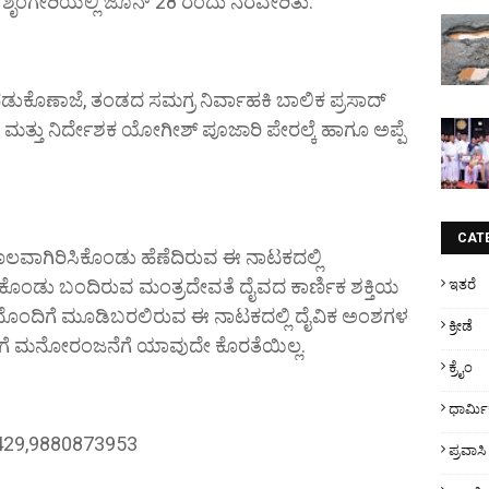
 ಶೃಂಗೇರಿಯಲ್ಲಿ ಜೂನ್ 28 ರಂದು ನೆರವೇರಿತು.
ಪಡುಕೊಣಾಜೆ, ತಂಡದ ಸಮಗ್ರ ನಿರ್ವಾಹಕಿ ಬಾಲಿಕ ಪ್ರಸಾದ್
ತ್ತು ನಿರ್ದೇಶಕ ಯೋಗೀಶ್ ಪೂಜಾರಿ ಪೇರಲ್ಕೆ ಹಾಗೂ ಅಪ್ಪೆ
CAT
ಲವಾಗಿರಿಸಿಕೊಂಡು ಹೆಣೆದಿರುವ ಈ ನಾಟಕದಲ್ಲಿ
ಿಕೊಂಡು ಬಂದಿರುವ ಮಂತ್ರದೇವತೆ ದೈವದ ಕಾರ್ಣಿಕ ಶಕ್ತಿಯ
ಇತರೆ
ಾಸದೊಂದಿಗೆ ಮೂಡಿಬರಲಿರುವ ಈ ನಾಟಕದಲ್ಲಿ ದೈವಿಕ ಅಂಶಗಳ
ಕ್ರೀಡೆ
ರಿಗೆ ಮನೋರಂಜನೆಗೆ ಯಾವುದೇ ಕೊರತೆಯಿಲ್ಲ.
ಕ್ರೈಂ
ಧಾರ್ಮ
22429,9880873953
ಪ್ರವಾಸಿ