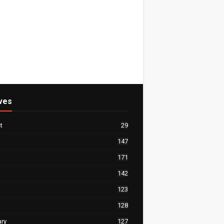
ves
t
29
147
171
142
123
128
ary
127