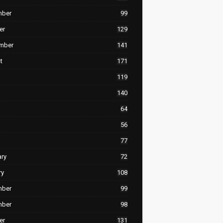
mber
99
er
129
mber
141
t
171
119
140
64
56
77
ary
72
ry
108
mber
99
mber
98
er
131