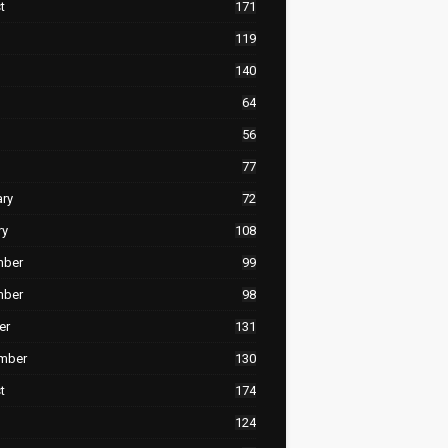
t
171
119
140
64
56
77
ary
72
ry
108
mber
99
mber
98
er
131
mber
130
t
174
124