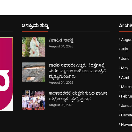
ಜನಪ್ರಿಯ ಸುದ್ದಿ
Archi
Augus
ವಿವಾಹಿತೆ ನಾಪತ್ತೆ
August 04, 2026
July
June
ವಾಹನ ಸವಾರರೇ ಎಚ್ಚರ...! ರಸ್ತೆಗಳಲ್ಲಿ
May
ಮರಣ ಮೃದಂಗ ಬಾರಿಸಲು ಕಾಯುತ್ತಿವೆ
ಮೃತ್ಯು ಗುಂಡಿಗಳು
April
August 04, 2026
March
ಕಾಂತಾವರದಲ್ಲಿ ಯಕ್ಷದೇಗುಲದ ವಾರ್ಷಿಕ
Febru
ಯಕ್ಷೋಲ್ಲಾಸ : ಪ್ರಶಸ್ತಿ ಪ್ರದಾನ
August 03, 2026
Janua
Dece
Nove