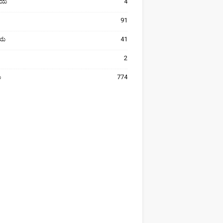
ೀಯ
4
91
ರೀಯ
41
2
ಯ
774