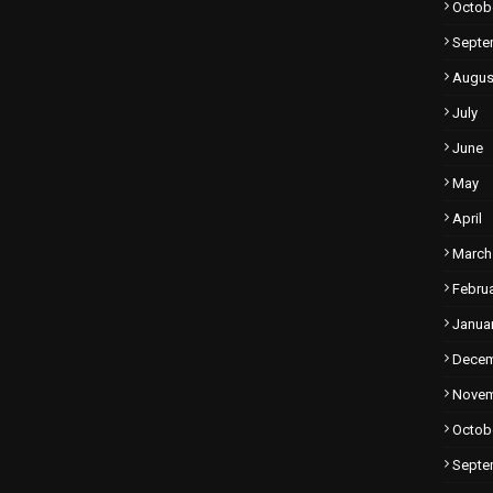
Octob
Septe
Augus
July
June
May
April
March
Febru
Janua
Dece
Nove
Octob
Septe