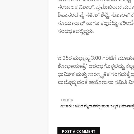
ಸಂಚಾಲಕ ವಿಶಾಲ್, ಪ್ರಮುಖರಾದ ಮಂಜುನಾಥ 
ಶಿವಾನಂದ ಪೈ, ಸತೀಶ್ ಶೆಟ್ಟಿ, ಸುಶಾಂತ್ ಕ
ಸೂರ್ಯರಾವ್ ಹಾಗೂ ಕಲ್ಲಬೆಟ್ಟು-ಕರಿಂಜ
ಸಂದಭ೯ದಲ್ಲಿದ್ದರು.
ಜ.25ರ ಮಧ್ಯಾಹ್ನ 3:00 ಗಂಟೆಗೆ ಮೂಡು
ಶೋಭಾಯಾತ್ರೆ" ಆರಂಭಗೊಳ್ಳಲಿದ್ದು, ಕಲ್ಲ
ಧಾರ್ಮಿಕ ಮತ್ತು ಸಾಂಸ್ಕೃತಿಕ ಸಂಗಮಕ್ಕೆ ಭ
ಪಾಲ್ಗೊಳ್ಳುವಂತೆ ಆಯೋಜನಾ ಸಮಿತಿ ವಿನ
OLDER
ಮಿಜಾರು : ಆಟದ ಮೈದಾನದಲ್ಲಿ ಶಾಲಾ ಕಟ್ಟಡ ನಿಮಾ೯ಣಕ್ಕೆ
POST A COMMENT