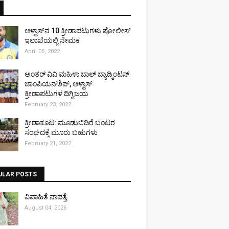
ಆಳ್ವಾಸ್‌ನ 10 ಕ್ರೀಡಾಪಟುಗಳು ಪೋಲೀಸ್
ಇಲಾಖೆಯಲ್ಲಿ ನೇಮಕ
April 05, 2022
ಅಂತರ್ ವಿವಿ ಮಹಿಳಾ ಬಾಲ್ ಬ್ಯಾಡ್ಮಿಂಟನ್
ಚಾಂಪಿಯನ್‌ಶಿಪ್, ಆಳ್ವಾಸ್
ಕ್ರೀಡಾಪಟುಗಳ ದಿಗ್ವಿಜಯ
February 23, 2022
ಕ್ರೀಡಾಕೂಟ: ಮೂಡುಬಿದಿರೆ ಬಂಟರ
ಸಂಘದಕ್ಕೆ ಮೂರು ಬಹುಗಳು
February 21, 2022
ULAR POSTS
ವಿವಾಹಿತೆ ನಾಪತ್ತೆ
August 04, 2026