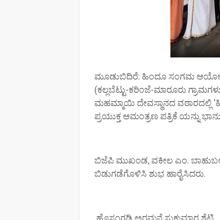
ಮೂಡುಬಿದಿರೆ: ಹಿಂದೂ ಸಂಗಮ ಆಯೋಜನ
(ಕಲ್ಲಬೆಟ್ಟು-ಕರಿಂಜೆ-ಮಾರೂರು ಗ್ರಾಮಗಳ
ಮಹಮ್ಮಾಯಿ ದೇವಸ್ಥಾನದ ವಠಾರದಲ್ಲಿ 'ಹ
ಪ್ರಯುಕ್ತ ಆಮಂತ್ರಣ ಪತ್ರಿಕೆ ಯನ್ನು 
ಬಿಜೆಪಿ ಮುಖಂಡ, ವಕೀಲ ಎಂ. ಬಾಹುಬಲಿ
ಬಿಡುಗಡೆಗೊಳಿಸಿ ಶುಭ ಹಾರೈಸಿದರು.
ಹೊಸಂಗಡಿ ಅರಮನೆ ಸುಕುಮಾರ ಶೆಟ್ಟ