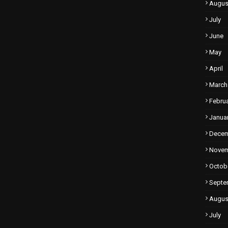
Augus
July
June
May
April
March
Febru
Janua
Dece
Nove
Octob
Septe
Augus
July