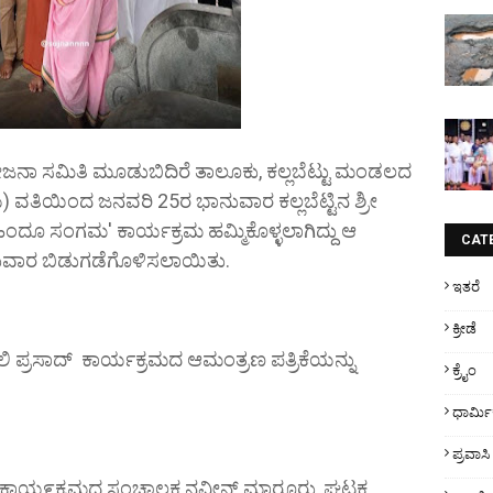
ಾ ಸಮಿತಿ ಮೂಡುಬಿದಿರೆ ತಾಲೂಕು, ಕಲ್ಲಬೆಟ್ಟು ಮಂಡಲದ
ು) ವತಿಯಿಂದ ಜನವರಿ 25ರ ಭಾನುವಾರ ಕಲ್ಲಬೆಟ್ಟಿನ ಶ್ರೀ
ಿಂದೂ ಸಂಗಮ' ಕಾರ್ಯಕ್ರಮ ಹಮ್ಮಿಕೊಳ್ಳಲಾಗಿದ್ದು ಆ
CAT
ಭಾನುವಾರ ಬಿಡುಗಡೆಗೊಳಿಸಲಾಯಿತು.
ಇತರೆ
ಕ್ರೀಡೆ
 ಪ್ರಸಾದ್ ಕಾರ್ಯಕ್ರಮದ ಆಮಂತ್ರಣ ಪತ್ರಿಕೆಯನ್ನು
ಕ್ರೈಂ
ಧಾರ್ಮ
ಪ್ರವಾಸಿ
ಿ, ಕಾಯ೯ಕ್ರಮದ ಸಂಚಾಲಕ ನವೀನ್ ಮಾರೂರು, ಘಟಕ