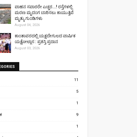
ವಾಹನ ಸವಾರರೇ ಎಚ್ಚರ...! ರಸ್ತೆಗಳಲ್ಲಿ
ಮರಣ ಮೃದಂಗ ಬಾರಿಸಲು ಕಾಯುತ್ತಿವೆ
ಮೃತ್ಯು ಗುಂಡಿಗಳು
August 04, 2026
ಕಾಂತಾವರದಲ್ಲಿ ಯಕ್ಷದೇಗುಲದ ವಾರ್ಷಿಕ
ಯಕ್ಷೋಲ್ಲಾಸ : ಪ್ರಶಸ್ತಿ ಪ್ರದಾನ
August 03, 2026
EGORIES
11
5
1
ಿಕ
9
1