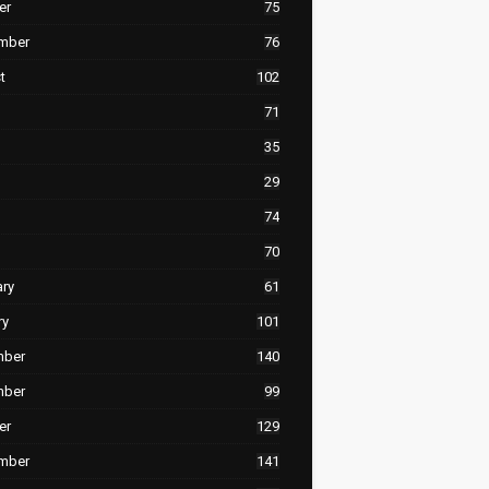
er
75
mber
76
t
102
71
35
29
74
70
ary
61
ry
101
mber
140
mber
99
er
129
mber
141