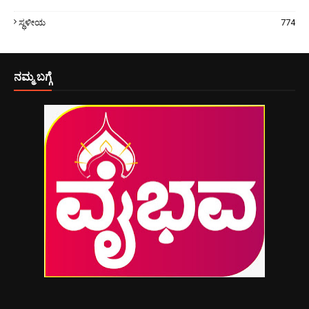
ಸ್ಥಳೀಯ
774
ನಮ್ಮ ಬಗ್ಗೆ