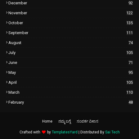
December
92
November
122
October
135
September
111
August
74
July
105
June
71
May
95
April
105
March
110
February
48
Home
ನಮ್ಮ ಬಗ್ಗೆ
ಸಂಪರ್ಕ ವಿಳಾಸ
Crafted with
by
TemplatesYard
| Distributed By
Sai Tech