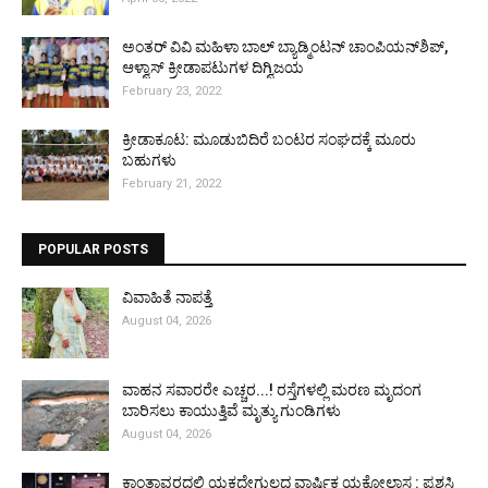
ಅಂತರ್ ವಿವಿ ಮಹಿಳಾ ಬಾಲ್ ಬ್ಯಾಡ್ಮಿಂಟನ್ ಚಾಂಪಿಯನ್‌ಶಿಪ್,
ಆಳ್ವಾಸ್ ಕ್ರೀಡಾಪಟುಗಳ ದಿಗ್ವಿಜಯ
February 23, 2022
ಕ್ರೀಡಾಕೂಟ: ಮೂಡುಬಿದಿರೆ ಬಂಟರ ಸಂಘದಕ್ಕೆ ಮೂರು
ಬಹುಗಳು
February 21, 2022
POPULAR POSTS
ವಿವಾಹಿತೆ ನಾಪತ್ತೆ
August 04, 2026
ವಾಹನ ಸವಾರರೇ ಎಚ್ಚರ...! ರಸ್ತೆಗಳಲ್ಲಿ ಮರಣ ಮೃದಂಗ
ಬಾರಿಸಲು ಕಾಯುತ್ತಿವೆ ಮೃತ್ಯು ಗುಂಡಿಗಳು
August 04, 2026
ಕಾಂತಾವರದಲ್ಲಿ ಯಕ್ಷದೇಗುಲದ ವಾರ್ಷಿಕ ಯಕ್ಷೋಲ್ಲಾಸ : ಪ್ರಶಸ್ತಿ