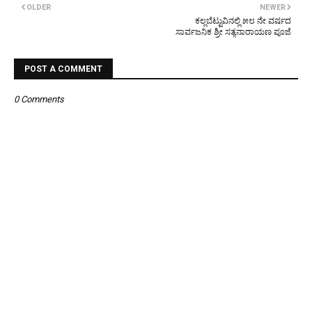
OLDER
NEWER
ಕಲ್ಲಬೆಟ್ಟುವಿನಲ್ಲಿ ೫೮ ನೇ ವರ್ಷದ
ಸಾರ್ವಜನಿಕ ಶ್ರೀ ಸತ್ಯನಾರಾಯಣ ಪೂಜೆ
POST A COMMENT
0 Comments