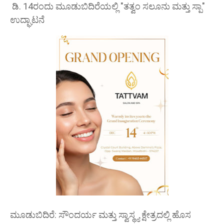
ಡಿ. 14ರಂದು ಮೂಡುಬಿದಿರೆಯಲ್ಲಿ "ತತ್ವಂ ಸಲೂನು ಮತ್ತು ಸ್ಪಾ"
ಉದ್ಘಾಟನೆ
ಮೂಡುಬಿದಿರೆ: ಸೌಂದರ್ಯ ಮತ್ತು ಸ್ವಾಸ್ಥ್ಯ ಕ್ಷೇತ್ರದಲ್ಲಿ ಹೊಸ