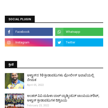
SOCIAL PLUGIN
ಕ್ರೀಡೆ
ಆಳ್ವಾಸ್‌ನ 10 ಕ್ರೀಡಾಪಟುಗಳು ಪೋಲೀಸ್ ಇಲಾಖೆಯಲ್ಲಿ
ನೇಮಕ
April 05, 2022
ಅಂತರ್ ವಿವಿ ಮಹಿಳಾ ಬಾಲ್ ಬ್ಯಾಡ್ಮಿಂಟನ್ ಚಾಂಪಿಯನ್‌ಶಿಪ್,
ಆಳ್ವಾಸ್ ಕ್ರೀಡಾಪಟುಗಳ ದಿಗ್ವಿಜಯ
February 23, 2022