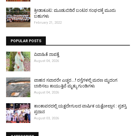
ಕ್ರೀಡಾಕೂಟ: ಮೂಡುಬಿದಿರೆ ಬಂಟರ ಸಂಘದಕ್ಕೆ ಮೂರು
ಬಹುಗಳು
February 21, 2022
POPULAR POSTS
ವಿವಾಹಿತೆ ನಾಪತ್ತೆ
August 04, 2026
ವಾಹನ ಸವಾರರೇ ಎಚ್ಚರ...! ರಸ್ತೆಗಳಲ್ಲಿ ಮರಣ ಮೃದಂಗ
ಬಾರಿಸಲು ಕಾಯುತ್ತಿವೆ ಮೃತ್ಯು ಗುಂಡಿಗಳು
August 04, 2026
ಕಾಂತಾವರದಲ್ಲಿ ಯಕ್ಷದೇಗುಲದ ವಾರ್ಷಿಕ ಯಕ್ಷೋಲ್ಲಾಸ : ಪ್ರಶಸ್ತಿ
ಪ್ರದಾನ
August 03, 2026