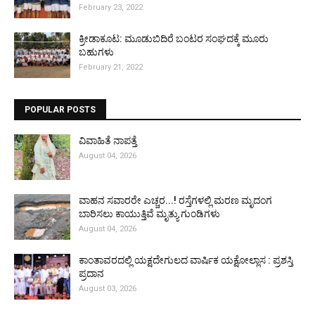
February 23, 2022
ಕ್ರೀಡಾಕೂಟ: ಮೂಡುಬಿದಿರೆ ಬಂಟರ ಸಂಘದಕ್ಕೆ ಮೂರು
ಬಹುಗಳು
February 21, 2022
POPULAR POSTS
ವಿವಾಹಿತೆ ನಾಪತ್ತೆ
August 04, 2026
ವಾಹನ ಸವಾರರೇ ಎಚ್ಚರ...! ರಸ್ತೆಗಳಲ್ಲಿ ಮರಣ ಮೃದಂಗ
ಬಾರಿಸಲು ಕಾಯುತ್ತಿವೆ ಮೃತ್ಯು ಗುಂಡಿಗಳು
August 04, 2026
ಕಾಂತಾವರದಲ್ಲಿ ಯಕ್ಷದೇಗುಲದ ವಾರ್ಷಿಕ ಯಕ್ಷೋಲ್ಲಾಸ : ಪ್ರಶಸ್ತಿ
ಪ್ರದಾನ
August 03, 2026