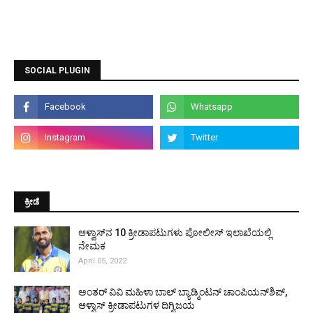
SOCIAL PLUGIN
ಕ್ರೀಡೆ
ಆಳ್ವಾಸ್‌ನ 10 ಕ್ರೀಡಾಪಟುಗಳು ಪೋಲೀಸ್ ಇಲಾಖೆಯಲ್ಲಿ
ನೇಮಕ
April 05, 2022
ಅಂತರ್ ವಿವಿ ಮಹಿಳಾ ಬಾಲ್ ಬ್ಯಾಡ್ಮಿಂಟನ್ ಚಾಂಪಿಯನ್‌ಶಿಪ್,
ಆಳ್ವಾಸ್ ಕ್ರೀಡಾಪಟುಗಳ ದಿಗ್ವಿಜಯ