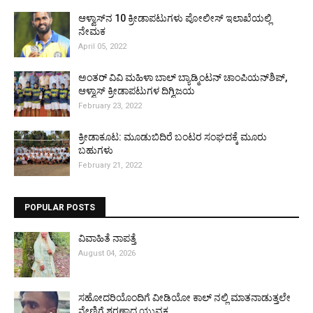
ಆಳ್ವಾಸ್‌ನ 10 ಕ್ರೀಡಾಪಟುಗಳು ಪೋಲೀಸ್ ಇಲಾಖೆಯಲ್ಲಿ
ನೇಮಕ
April 05, 2022
ಅಂತರ್ ವಿವಿ ಮಹಿಳಾ ಬಾಲ್ ಬ್ಯಾಡ್ಮಿಂಟನ್ ಚಾಂಪಿಯನ್‌ಶಿಪ್,
ಆಳ್ವಾಸ್ ಕ್ರೀಡಾಪಟುಗಳ ದಿಗ್ವಿಜಯ
February 23, 2022
ಕ್ರೀಡಾಕೂಟ: ಮೂಡುಬಿದಿರೆ ಬಂಟರ ಸಂಘದಕ್ಕೆ ಮೂರು
ಬಹುಗಳು
February 21, 2022
POPULAR POSTS
ವಿವಾಹಿತೆ ನಾಪತ್ತೆ
August 04, 2026
ಸಹೋದರಿಯೊಂದಿಗೆ ವೀಡಿಯೋ ಕಾಲ್ ನಲ್ಲಿ ಮಾತನಾಡುತ್ತಲೇ
ನೇಣಿಗೆ ಶರಣಾದ ಯುವಕ