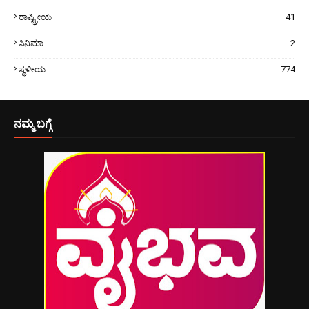
ರಾಷ್ಟ್ರೀಯ
41
ಸಿನಿಮಾ
2
ಸ್ಥಳೀಯ
774
ನಮ್ಮ ಬಗ್ಗೆ