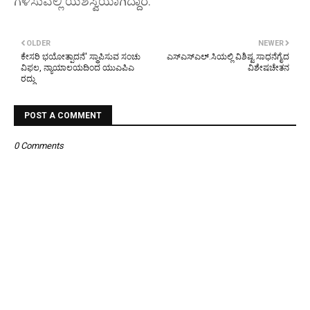
ಗಳಿಸುವಲ್ಲಿ ಯಶಸ್ವಿಯಾಗಿದ್ದಾರೆ.
OLDER
NEWER
ಕೇಸರಿ ಭಯೋತ್ಪಾದನೆ' ಸ್ಥಾಪಿಸುವ ಸಂಚು
ಎಸ್ಎಸ್ಎಲ್.ಸಿಯಲ್ಲಿ ವಿಶಿಷ್ಟ ಸಾಧನೆಗೈದ
ವಿಫಲ, ನ್ಯಾಯಾಲಯದಿಂದ ಯುಎಪಿಎ
ವಿಶೇಷಚೇತನ
ರದ್ದು
POST A COMMENT
0 Comments