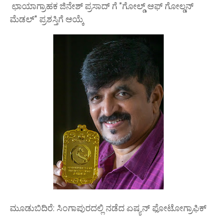
ಛಾಯಾಗ್ರಾಹಕ ಜಿನೇಶ್ ಪ್ರಸಾದ್ ಗೆ "ಗೋಲ್ಡ್ ಆಫ್ ಗೋಲ್ಡನ್
ಮೆಡಲ್" ಪ್ರಶಸ್ತಿಗೆ ಆಯ್ಕೆ
ಮೂಡುಬಿದಿರೆ: ಸಿಂಗಾಪುರದಲ್ಲಿ ನಡೆದ ಏಷ್ಯನ್ ಫೋಟೋಗ್ರಾಫಿಕ್