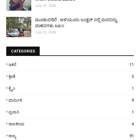
July 31, 2026
ಮೂಡುಬಿದಿರೆ : ಅಳಿಯೂರು ಜಂಕ್ಷನ್ ನಲ್ಲಿ ಮರಬಿದ್ದು
ವಾಹನಗಳು ಜಖಂ
July 31, 2026
CATEGORIES
ಇತರೆ
11
ಕ್ರೀಡೆ
5
ಕ್ರೈಂ
1
ಧಾರ್ಮಿಕ
9
ಪ್ರವಾಸಿ
1
ರಾಜಕೀಯ
4
ರಾಜ್ಯ
91