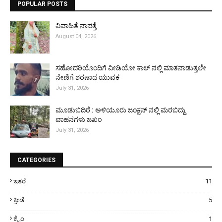
POPULAR POSTS
ವಿವಾಹಿತೆ ನಾಪತ್ತೆ
August 04, 2026
ಸಹೋದರಿಯೊಂದಿಗೆ ವೀಡಿಯೋ ಕಾಲ್ ನಲ್ಲಿ ಮಾತನಾಡುತ್ತಲೇ
ನೇಣಿಗೆ ಶರಣಾದ ಯುವಕ
July 31, 2026
ಮೂಡುಬಿದಿರೆ : ಅಳಿಯೂರು ಜಂಕ್ಷನ್ ನಲ್ಲಿ ಮರಬಿದ್ದು
ವಾಹನಗಳು ಜಖಂ
July 31, 2026
CATEGORIES
ಇತರೆ
11
ಕ್ರೀಡೆ
5
ಕ್ರೈಂ
1