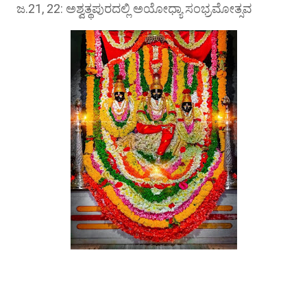
ಜ.21, 22: ಅಶ್ವತ್ಥಪುರದಲ್ಲಿ ಅಯೋಧ್ಯಾ ಸಂಭ್ರಮೋತ್ಸವ