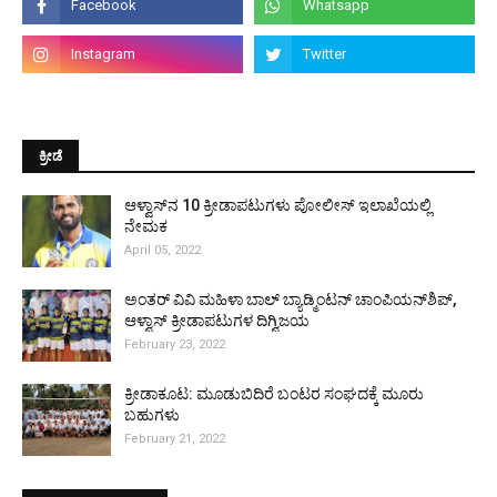
ಕ್ರೀಡೆ
ಆಳ್ವಾಸ್‌ನ 10 ಕ್ರೀಡಾಪಟುಗಳು ಪೋಲೀಸ್ ಇಲಾಖೆಯಲ್ಲಿ
ನೇಮಕ
April 05, 2022
ಅಂತರ್ ವಿವಿ ಮಹಿಳಾ ಬಾಲ್ ಬ್ಯಾಡ್ಮಿಂಟನ್ ಚಾಂಪಿಯನ್‌ಶಿಪ್,
ಆಳ್ವಾಸ್ ಕ್ರೀಡಾಪಟುಗಳ ದಿಗ್ವಿಜಯ
February 23, 2022
ಕ್ರೀಡಾಕೂಟ: ಮೂಡುಬಿದಿರೆ ಬಂಟರ ಸಂಘದಕ್ಕೆ ಮೂರು
ಬಹುಗಳು
February 21, 2022