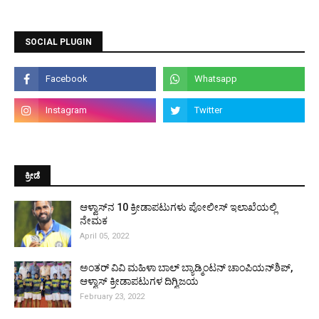
SOCIAL PLUGIN
ಕ್ರೀಡೆ
ಆಳ್ವಾಸ್‌ನ 10 ಕ್ರೀಡಾಪಟುಗಳು ಪೋಲೀಸ್ ಇಲಾಖೆಯಲ್ಲಿ
ನೇಮಕ
April 05, 2022
ಅಂತರ್ ವಿವಿ ಮಹಿಳಾ ಬಾಲ್ ಬ್ಯಾಡ್ಮಿಂಟನ್ ಚಾಂಪಿಯನ್‌ಶಿಪ್,
ಆಳ್ವಾಸ್ ಕ್ರೀಡಾಪಟುಗಳ ದಿಗ್ವಿಜಯ
February 23, 2022