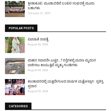
ಕ್ರೀಡಾಕೂಟ: ಮೂಡುಬಿದಿರೆ ಬಂಟರ ಸಂಘದಕ್ಕೆ ಮೂರು
ಬಹುಗಳು
February 21, 2022
POPULAR POSTS
ವಿವಾಹಿತೆ ನಾಪತ್ತೆ
August 04, 2026
ವಾಹನ ಸವಾರರೇ ಎಚ್ಚರ...! ರಸ್ತೆಗಳಲ್ಲಿ ಮರಣ ಮೃದಂಗ
ಬಾರಿಸಲು ಕಾಯುತ್ತಿವೆ ಮೃತ್ಯು ಗುಂಡಿಗಳು
August 04, 2026
ಕಾಂತಾವರದಲ್ಲಿ ಯಕ್ಷದೇಗುಲದ ವಾರ್ಷಿಕ ಯಕ್ಷೋಲ್ಲಾಸ : ಪ್ರಶಸ್ತಿ
ಪ್ರದಾನ
August 03, 2026
CATEGORIES