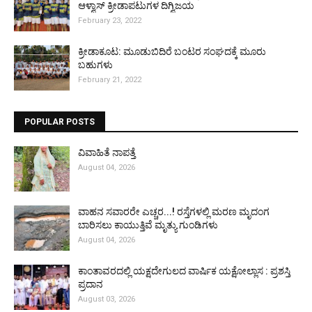
ಆಳ್ವಾಸ್ ಕ್ರೀಡಾಪಟುಗಳ ದಿಗ್ವಿಜಯ
February 23, 2022
ಕ್ರೀಡಾಕೂಟ: ಮೂಡುಬಿದಿರೆ ಬಂಟರ ಸಂಘದಕ್ಕೆ ಮೂರು
ಬಹುಗಳು
February 21, 2022
POPULAR POSTS
ವಿವಾಹಿತೆ ನಾಪತ್ತೆ
August 04, 2026
ವಾಹನ ಸವಾರರೇ ಎಚ್ಚರ...! ರಸ್ತೆಗಳಲ್ಲಿ ಮರಣ ಮೃದಂಗ
ಬಾರಿಸಲು ಕಾಯುತ್ತಿವೆ ಮೃತ್ಯು ಗುಂಡಿಗಳು
August 04, 2026
ಕಾಂತಾವರದಲ್ಲಿ ಯಕ್ಷದೇಗುಲದ ವಾರ್ಷಿಕ ಯಕ್ಷೋಲ್ಲಾಸ : ಪ್ರಶಸ್ತಿ
ಪ್ರದಾನ
August 03, 2026