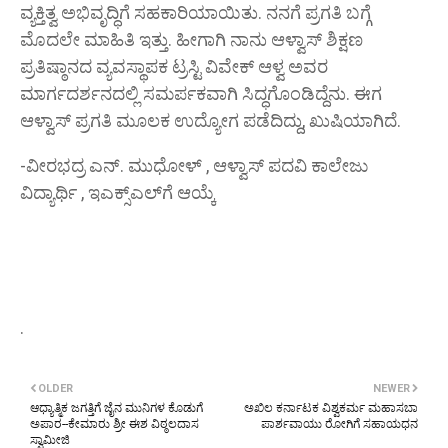
ವ್ಯಕ್ತಿತ್ವ ಅಭಿವೃದ್ಧಿಗೆ ಸಹಕಾರಿಯಾಯಿತು. ನನಗೆ ಪ್ರಗತಿ ಬಗ್ಗೆ
ಮೊದಲೇ ಮಾಹಿತಿ ಇತ್ತು. ಹೀಗಾಗಿ ನಾನು ಆಳ್ವಾಸ್ ಶಿಕ್ಷಣ
ಪ್ರತಿಷ್ಠಾನದ ವ್ಯವಸ್ಥಾಪಕ ಟ್ರಸ್ಟಿ ವಿವೇಕ್ ಆಳ್ವ ಅವರ
ಮಾರ್ಗದರ್ಶನದಲ್ಲಿ ಸಮರ್ಪಕವಾಗಿ ಸಿದ್ಧಗೊಂಡಿದ್ದೆನು. ಈಗ
ಆಳ್ವಾಸ್ ಪ್ರಗತಿ ಮೂಲಕ ಉದ್ಯೋಗ ಪಡೆದಿದ್ದು, ಖುಷಿಯಾಗಿದೆ.
-ವೀರಭದ್ರ ಎನ್. ಮುಧೋಳ್ , ಆಳ್ವಾಸ್ ಪದವಿ ಕಾಲೇಜು
ವಿದ್ಯಾರ್ಥಿ , ಇಎಕ್ಸ್ಎಲ್‌ಗೆ ಆಯ್ಕೆ
.
OLDER
NEWER
ಆಧ್ಯಾತ್ಮಿಕ ಜಗತ್ತಿಗೆ ಜೈನ ಮುನಿಗಳ ಕೊಡುಗೆ
ಅಖಿಲ ಕರ್ನಾಟಕ ವಿಶ್ವಕರ್ಮ ಮಹಾಸಬಾ
ಅಪಾರ--ಕೇಮಾರು ಶ್ರೀ ಈಶ ವಿಠ್ಠಲದಾಸ
ಪಾರ್ಶವಾಯು ರೋಗಿಗೆ ಸಹಾಯಧನ
ಸ್ವಾಮೀಜಿ