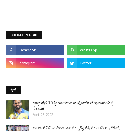
SOCIAL PLUGIN
ಕ್ರೀಡೆ
ಆಳ್ವಾಸ್‌ನ 10 ಕ್ರೀಡಾಪಟುಗಳು ಪೋಲೀಸ್ ಇಲಾಖೆಯಲ್ಲಿ
ನೇಮಕ
April 05, 2022
ಅಂತರ್ ವಿವಿ ಮಹಿಳಾ ಬಾಲ್ ಬ್ಯಾಡ್ಮಿಂಟನ್ ಚಾಂಪಿಯನ್‌ಶಿಪ್,