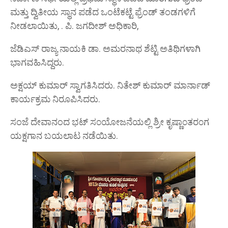
ಮತ್ತು ದ್ವಿತೀಯ ಸ್ಥಾನ ಪಡೆದ ಒಂಟೆಕಟ್ಟೆ ಫ್ರೆಂಡ್ ತಂಡಗಳಿಗೆ
ನೀಡಲಾಯಿತು, . ಪಿ. ಜಗದೀಶ್ ಅಧಿಕಾರಿ,
ಜೆಡಿಎಸ್‌ ರಾಜ್ಯ ನಾಯಕಿ ಡಾ. ಅಮರನಾಥ ಶೆಟ್ಟಿ ಅತಿಥಿಗಳಾಗಿ
ಭಾಗವಹಿಸಿದ್ದರು.
ಅಕ್ಷಯ್ ಕುಮಾ‌ರ್ ಸ್ವಾಗತಿಸಿದರು. ನಿತೇಶ್‌ ಕುಮಾರ್ ಮಾರ್ನಾಡ್
ಕಾರ್ಯಕ್ರಮ ನಿರೂಪಿಸಿದರು.
ಸಂಜೆ ದೇವಾನಂದ ಭಟ್ ಸ೦ಯೋಜನೆಯಲ್ಲಿ ಶ್ರೀ ಕೃಷ್ಣಾ೦ತರ೦ಗ
ಯಕ್ಷಗಾನ ಬಯಲಾಟ ನಡೆಯಿತು.