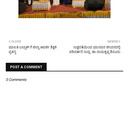
OLDER
NEWER
ಮಾಲತಿ ಬಲ್ಲಾಳ್ ಗೆ ಜಿಲ್ಲಾ ಆದರ್ಶ ಶಿಕ್ಷಕಿ
ಸಾಕ್ಷರತೆಯಿಂದ ಮಾನವನ ಜೀವನದಲ್ಲಿ
ಪ್ರಶಸ್ತಿ
ಪರಿವರ್ತನೆ ಸಾಧ್ಯ: ಡಾ.ರಾಮಕೃಷ್ಣ ಶಿರೂರು
POST A COMMENT
0 Comments