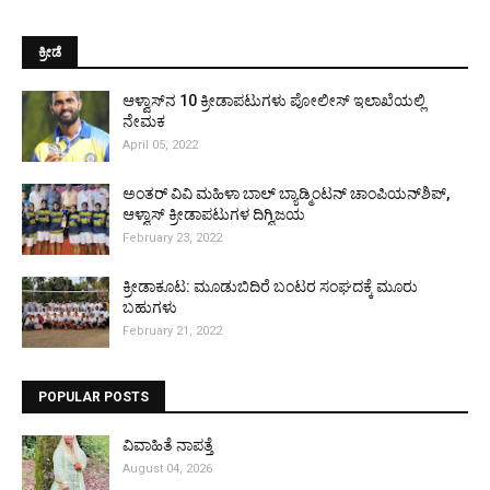
ಕ್ರೀಡೆ
ಆಳ್ವಾಸ್‌ನ 10 ಕ್ರೀಡಾಪಟುಗಳು ಪೋಲೀಸ್ ಇಲಾಖೆಯಲ್ಲಿ
ನೇಮಕ
April 05, 2022
ಅಂತರ್ ವಿವಿ ಮಹಿಳಾ ಬಾಲ್ ಬ್ಯಾಡ್ಮಿಂಟನ್ ಚಾಂಪಿಯನ್‌ಶಿಪ್,
ಆಳ್ವಾಸ್ ಕ್ರೀಡಾಪಟುಗಳ ದಿಗ್ವಿಜಯ
February 23, 2022
ಕ್ರೀಡಾಕೂಟ: ಮೂಡುಬಿದಿರೆ ಬಂಟರ ಸಂಘದಕ್ಕೆ ಮೂರು
ಬಹುಗಳು
February 21, 2022
POPULAR POSTS
ವಿವಾಹಿತೆ ನಾಪತ್ತೆ
August 04, 2026