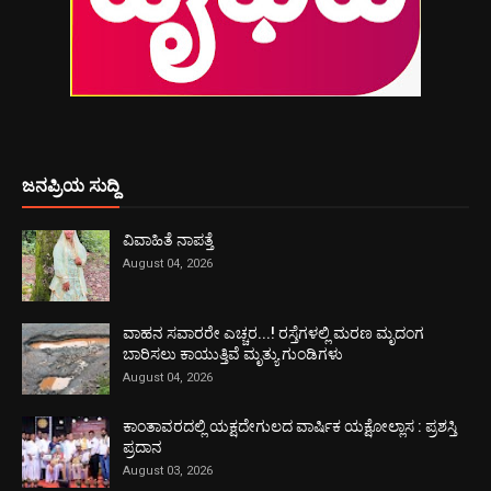
ಜನಪ್ರಿಯ ಸುದ್ದಿ
ವಿವಾಹಿತೆ ನಾಪತ್ತೆ
August 04, 2026
ವಾಹನ ಸವಾರರೇ ಎಚ್ಚರ...! ರಸ್ತೆಗಳಲ್ಲಿ ಮರಣ ಮೃದಂಗ
ಬಾರಿಸಲು ಕಾಯುತ್ತಿವೆ ಮೃತ್ಯು ಗುಂಡಿಗಳು
August 04, 2026
ಕಾಂತಾವರದಲ್ಲಿ ಯಕ್ಷದೇಗುಲದ ವಾರ್ಷಿಕ ಯಕ್ಷೋಲ್ಲಾಸ : ಪ್ರಶಸ್ತಿ
ಪ್ರದಾನ
August 03, 2026