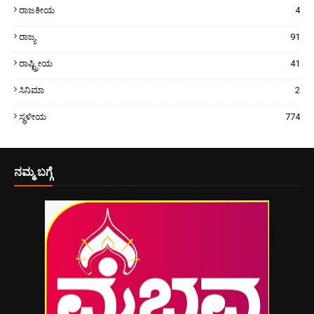
ರಾಜಕೀಯ
4
ರಾಜ್ಯ
91
ರಾಷ್ಟ್ರೀಯ
41
ಸಿನಿಮಾ
2
ಸ್ಥಳೀಯ
774
ನಮ್ಮ ಬಗ್ಗೆ