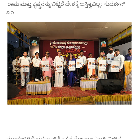
ರಾಮ ಮತ್ತು ಕೃಷ್ಣನನ್ನು ಬಿಟ್ಟರೆ ದೇಶಕ್ಕೆ ಅಸ್ತಿತ್ವವಿಲ್ಲ : ಸುದರ್ಶನ್
ಎಂ
ಮೂಡುಬಿದಿರೆ: ಭಗವಾನ್ ಶ್ರೀ ಕೃಷ್ಣ ಗೋಪಾಲಕನಾಗಿ, ನೀರಿನ