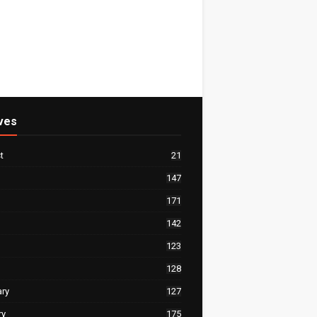
ves
t
21
147
171
142
123
128
ary
127
ry
175