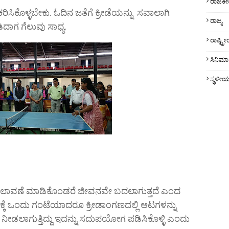
ರಾಜಕ
ಕರಿಸಿಕೊಳ್ಳಬೇಕು. ಓದಿನ ಜತೆಗೆ ಕ್ರೀಡೆಯನ್ನು ಸವಾಲಾಗಿ
ರಾಜ್ಯ
ಿದಾಗ ಗೆಲುವು ಸಾಧ್ಯ.
ರಾಷ್ಟ್
ಸಿನಿಮಾ
ಸ್ಥಳೀ
 ಬದಲಾವಣೆ ಮಾಡಿಕೊಂಡರೆ ಜೀವನವೇ ಬದಲಾಗುತ್ತದೆ ಎಂದ
ಿನಕ್ಕೆ ಒಂದು ಗಂಟೆಯಾದರೂ ಕ್ರೀಡಾಂಗಣದಲ್ಲಿ ಆಟಗಳನ್ನು
ನೀಡಲಾಗುತ್ತಿದ್ದು ಇದನ್ನು ಸದುಪಯೋಗ ಪಡಿಸಿಕೊಳ್ಳಿ ಎಂದು