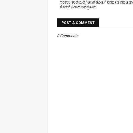
ಸರಕಾರಿ ಶಾಲೆಯಲ್ಲಿ "ಅಡಿಕೆ ತೋಟ" ನಿರ್ಮಾಣ ಮಾಡಿ ಶಾಶ
ಕೊಡುಗೆ ನೀಡಿದ ಜನಪ್ರತಿನಿಧಿ
POST A COMMENT
0 Comments