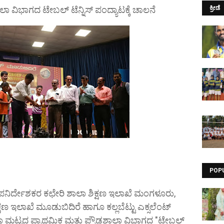
ಾಲಾ ವಿಭಾಗದ ಟೇಬಲ್ ಟೆನ್ನಿಸ್ ಪಂದ್ಯಾಟಕ್ಕೆ ಚಾಲನೆ
ಕ್ರೀಡೆ
POP
ನಿರ್ದೇಶಕರ ಕಛೇರಿ ಶಾಲಾ ಶಿಕ್ಷಣ ಇಲಾಖೆ ಮಂಗಳೂರು,
ಶಿಕ್ಷಣ ಇಲಾಖೆ ಮೂಡುಬಿದಿರೆ ಹಾಗೂ ಕಲ್ಲಬೆಟ್ಟು ಎಕ್ಸಲೆಂಟ್
ಲಾ ಮಟ್ಟದ ಪ್ರಾಥಮಿಕ ಮತ್ತು ಪ್ರೌಢಶಾಲಾ ವಿಭಾಗದ "ಟೇಬಲ್