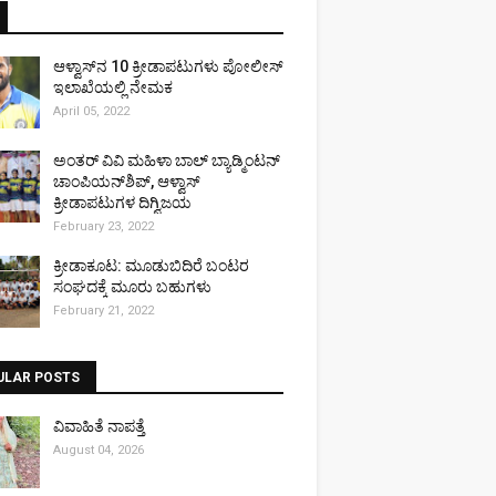
ಆಳ್ವಾಸ್‌ನ 10 ಕ್ರೀಡಾಪಟುಗಳು ಪೋಲೀಸ್
ಇಲಾಖೆಯಲ್ಲಿ ನೇಮಕ
April 05, 2022
ಅಂತರ್ ವಿವಿ ಮಹಿಳಾ ಬಾಲ್ ಬ್ಯಾಡ್ಮಿಂಟನ್
ಚಾಂಪಿಯನ್‌ಶಿಪ್, ಆಳ್ವಾಸ್
ಕ್ರೀಡಾಪಟುಗಳ ದಿಗ್ವಿಜಯ
February 23, 2022
ಕ್ರೀಡಾಕೂಟ: ಮೂಡುಬಿದಿರೆ ಬಂಟರ
ಸಂಘದಕ್ಕೆ ಮೂರು ಬಹುಗಳು
February 21, 2022
ULAR POSTS
ವಿವಾಹಿತೆ ನಾಪತ್ತೆ
August 04, 2026