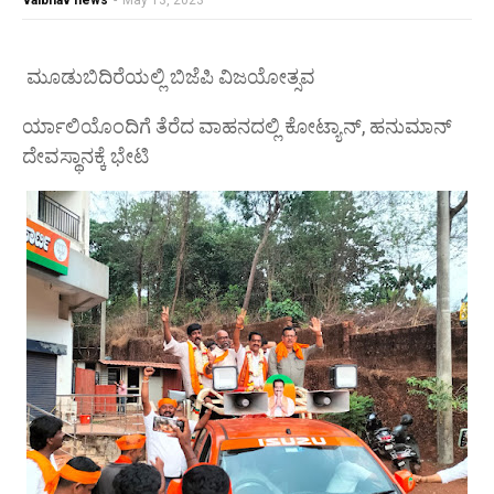
vaibhav news
-
May 13, 2023
ಮೂಡುಬಿದಿರೆಯಲ್ಲಿ ಬಿಜೆಪಿ ವಿಜಯೋತ್ಸವ
ರ್ಯಾಲಿಯೊಂದಿಗೆ ತೆರೆದ ವಾಹನದಲ್ಲಿ ಕೋಟ್ಯಾನ್, ಹನುಮಾನ್
ದೇವಸ್ಥಾನಕ್ಕೆ ಭೇಟಿ