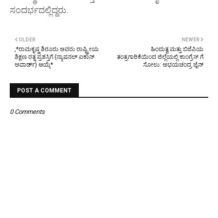
ಸಂದರ್ಭದಲ್ಲಿದ್ದರು.
OLDER
NEWER
,*ರಾಮಕೃಷ್ಣ ಶಿರೂರು ಅವರು ರಾಷ್ಟ್ರೀಯ
ಹಿಂದುತ್ವ ಮತ್ತು ಬಿಜೆಪಿಯ
ಶಿಕ್ಷಣ ರತ್ನ ಪ್ರಶಸ್ತಿಗೆ (ನ್ಯಾಷನಲ್ ಐಕಾನ್
ತಂತ್ರಗಾರಿಕೆಯಿಂದ ಜಿಲ್ಲೆಯಲ್ಲಿ ಕಾಂಗ್ರೆಸ್ ಗೆ
ಅವಾರ್ಡ್) ಆಯ್ಕೆ*
ಸೋಲು: ಅಭಯಚಂದ್ರ ಜೈನ್
POST A COMMENT
0 Comments