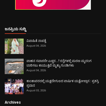
ಜನಪ್ರಿಯ ಸುದ್ದಿ
ವಿವಾಹಿತೆ ನಾಪತ್ತೆ
August 04, 2026
ವಾಹನ ಸವಾರರೇ ಎಚ್ಚರ...! ರಸ್ತೆಗಳಲ್ಲಿ ಮರಣ ಮೃದಂಗ
ಬಾರಿಸಲು ಕಾಯುತ್ತಿವೆ ಮೃತ್ಯು ಗುಂಡಿಗಳು
August 04, 2026
ಕಾಂತಾವರದಲ್ಲಿ ಯಕ್ಷದೇಗುಲದ ವಾರ್ಷಿಕ ಯಕ್ಷೋಲ್ಲಾಸ : ಪ್ರಶಸ್ತಿ
ಪ್ರದಾನ
August 03, 2026
Archives