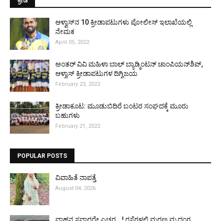
ಕ್ರೀಡೆ
ಆಳ್ವಾಸ್‌ನ 10 ಕ್ರೀಡಾಪಟುಗಳು ಪೋಲೀಸ್ ಇಲಾಖೆಯಲ್ಲಿ
ನೇಮಕ
April 05, 2022
ಅಂತರ್ ವಿವಿ ಮಹಿಳಾ ಬಾಲ್ ಬ್ಯಾಡ್ಮಿಂಟನ್ ಚಾಂಪಿಯನ್‌ಶಿಪ್,
ಆಳ್ವಾಸ್ ಕ್ರೀಡಾಪಟುಗಳ ದಿಗ್ವಿಜಯ
February 23, 2022
ಕ್ರೀಡಾಕೂಟ: ಮೂಡುಬಿದಿರೆ ಬಂಟರ ಸಂಘದಕ್ಕೆ ಮೂರು
ಬಹುಗಳು
February 21, 2022
POPULAR POSTS
ವಿವಾಹಿತೆ ನಾಪತ್ತೆ
August 04, 2026
ವಾಹನ ಸವಾರರೇ ಎಚ್ಚರ...! ರಸ್ತೆಗಳಲ್ಲಿ ಮರಣ ಮೃದಂಗ