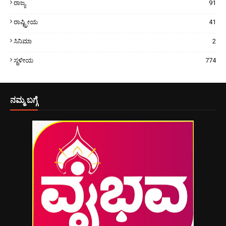
ರಾಜ್ಯ
91
ರಾಷ್ಟ್ರೀಯ
41
ಸಿನಿಮಾ
2
ಸ್ಥಳೀಯ
774
ನಮ್ಮ ಬಗ್ಗೆ