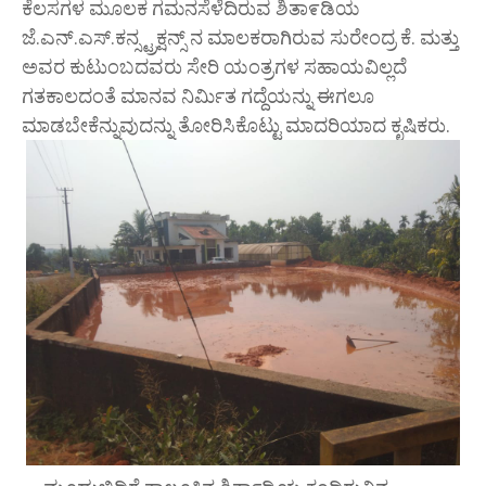
ಕೆಲಸಗಳ ಮೂಲಕ ಗಮನಸೆಳೆದಿರುವ ಶಿತಾ೯ಡಿಯ
ಜೆ.ಎನ್.ಎಸ್.ಕನ್ಸ್ಟ್ರಕ್ಷನ್ಸ್ ನ ಮಾಲಕರಾಗಿರುವ ಸುರೇಂದ್ರ ಕೆ. ಮತ್ತು
ಅವರ ಕುಟುಂಬದವರು ಸೇರಿ ಯಂತ್ರಗಳ ಸಹಾಯವಿಲ್ಲದೆ
ಗತಕಾಲದಂತೆ ಮಾನವ ನಿರ್ಮಿತ ಗದ್ದೆಯನ್ನು ಈಗಲೂ
ಮಾಡಬೇಕೆನ್ನುವುದನ್ನು ತೋರಿಸಿಕೊಟ್ಟು ಮಾದರಿಯಾದ ಕೃಷಿಕರು.