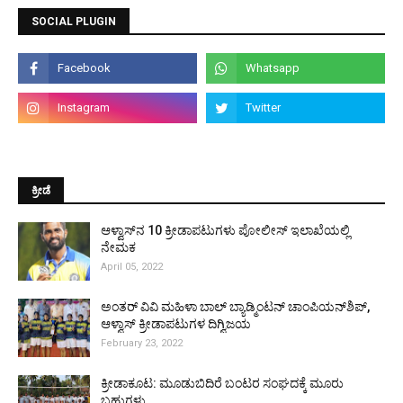
SOCIAL PLUGIN
ಕ್ರೀಡೆ
ಆಳ್ವಾಸ್‌ನ 10 ಕ್ರೀಡಾಪಟುಗಳು ಪೋಲೀಸ್ ಇಲಾಖೆಯಲ್ಲಿ
ನೇಮಕ
April 05, 2022
ಅಂತರ್ ವಿವಿ ಮಹಿಳಾ ಬಾಲ್ ಬ್ಯಾಡ್ಮಿಂಟನ್ ಚಾಂಪಿಯನ್‌ಶಿಪ್,
ಆಳ್ವಾಸ್ ಕ್ರೀಡಾಪಟುಗಳ ದಿಗ್ವಿಜಯ
February 23, 2022
ಕ್ರೀಡಾಕೂಟ: ಮೂಡುಬಿದಿರೆ ಬಂಟರ ಸಂಘದಕ್ಕೆ ಮೂರು
ಬಹುಗಳು