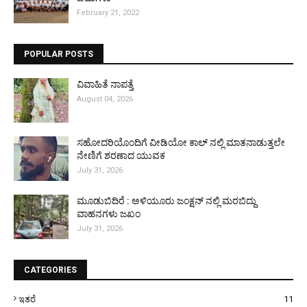
February 21, 2022
POPULAR POSTS
ವಿವಾಹಿತೆ ನಾಪತ್ತೆ
August 04, 2026
ಸಹೋದರಿಯೊಂದಿಗೆ ವೀಡಿಯೋ ಕಾಲ್ ನಲ್ಲಿ ಮಾತನಾಡುತ್ತಲೇ
ನೇಣಿಗೆ ಶರಣಾದ ಯುವಕ
July 31, 2026
ಮೂಡುಬಿದಿರೆ : ಅಳಿಯೂರು ಜಂಕ್ಷನ್ ನಲ್ಲಿ ಮರಬಿದ್ದು
ವಾಹನಗಳು ಜಖಂ
July 31, 2026
CATEGORIES
ಇತರೆ
11