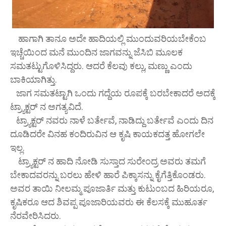
ಹಾಗಾಗಿ ತಾನೂ ಅದೇ ಹಾದಿಯಲ್ಲಿ ಮುಂದುವರಿಯಬೇಕೆಂಬ
ಇಚ್ಚೆಯಿಂದ ಮನೆ ಮುಂದಿನ ಜಾಗವನ್ನು ಜೆಸಿಬಿ ಮೂಲಕ
ಸಮತಟ್ಟುಗೊಳಿಸಿದ್ದರು. ಆದರೆ ಕೆಲವು ಕಲ್ಲು, ಮಣ್ಣು ಎಂದು
ಬಾಕಿಯಾಗಿತ್ತು.
ಜಾಗ ಸಮತಟ್ಟಾಗಿ ಒಂದು ಗದ್ದೆಯ ರೂಪಕ್ಕೆ ಬರಬೇಕಾದರೆ ಅದಕ್ಕೆ
ಟ್ರ್ಯಾಕ್ಟರ್ ನ ಅಗತ್ಯವಿದೆ.
ಟ್ರ್ಯಾಕ್ಟರ್ ನವರು ನಾಳೆ ಬರ್ತೇವೆ, ನಾಡಿದ್ದು ಬರ್ತೇವೆ ಎಂದು ದಿನ
ದೂಡಿದರೇ ವಿನಹ ಕಂದಿರುವಿನ ಆ ಕೃಷಿ ಕಾಯಕದತ್ತ ಹೋಗಲೇ
ಇಲ್ಲ.
ಟ್ರ್ಯಾಕ್ಟರ್ ನ ಹಾದಿ ನೋಡಿ ಸುಸ್ತಾದ ಸುರೇಂದ್ರ ಅವರು ತಮಗೆ
ಬೇಕಾದವರನ್ನು ಬರಲು ಹೇಳಿ ಹಾರೆ ಪಿಕ್ಕಾಸನ್ನು ಕೈಗೆತ್ತಿಕೊಂಡರು.
ಅವರ ತಾಯಿ ನೀಲಮ್ಮ ಪೂಜಾರ್ತಿ ಮತ್ತು ಕುಟುಂಬದ ಹಿರಿಯರೂ,
ಕೃಷಿಕರೂ ಆದ ಶಿವಪ್ಪ ಪೂಜಾರಿಯವರು ಈ ಕೆಲಸಕ್ಕೆ ಮುಹೂರ್ತ
ನೆರವೇರಿಸಿದರು.