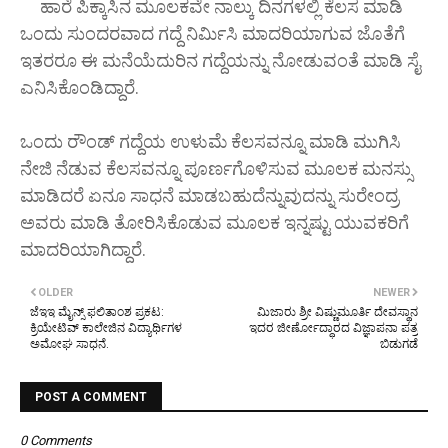
ಹಾರೆ ಪಿಕ್ಕಾಸಿನ ಮೂಲಕವೇ ನಾಲ್ಕು ದಿನಗಳಲ್ಲಿ ಕೆಲಸ ಮಾಡಿ
ಒಂದು ಸುಂದರವಾದ ಗದ್ದೆ ನಿರ್ಮಿಸಿ ಮಾದರಿಯಾಗುವ ಜೊತೆಗೆ
ಇತರರೂ ಈ ಮನೆಯೆದುರಿನ ಗದ್ದೆಯನ್ನು ನೋಡುವಂತೆ ಮಾಡಿ ಸೈ
ಎನಿಸಿಕೊಂಡಿದ್ದಾರೆ.
ಒಂದು ರೌಂಡ್ ಗದ್ದೆಯ ಉಳುಮೆ ಕೆಲಸವನ್ನೂ ಮಾಡಿ ಮುಗಿಸಿ
ನೇಜಿ ನೆಡುವ ಕೆಲಸವನ್ನೂ ಪೂರ್ಣಗೊಳಿಸುವ ಮೂಲಕ ಮನಸ್ಸು
ಮಾಡಿದರೆ ಏನೂ ಸಾಧನೆ ಮಾಡಬಹುದೆನ್ನುವುದನ್ನು ಸುರೇಂದ್ರ
ಅವರು ಮಾಡಿ ತೋರಿಸಿಕೊಡುವ ಮೂಲಕ ಇನ್ನಷ್ಟು ಯುವಕರಿಗೆ
ಮಾದರಿಯಾಗಿದ್ದಾರೆ.
OLDER
NEWER
ಜೆಇಇ ಮೈನ್ಸ್ ಫಲಿತಾಂಶ ಪ್ರಕಟ:
ಮಿಜಾರು ಶ್ರೀ ವಿಷ್ಣುಮೂರ್ತಿ ದೇವಸ್ಥಾನ
ಕ್ರಿಯೇಟಿವ್ ಕಾಲೇಜಿನ ವಿದ್ಯಾರ್ಥಿಗಳ
ಇದರ ಜೀರ್ಣೋದ್ಧಾರದ ವಿಜ್ಞಾಪನಾ ಪತ್ರ
ಅಮೋಘ ಸಾಧನೆ.
ಬಿಡುಗಡೆ
POST A COMMENT
0 Comments