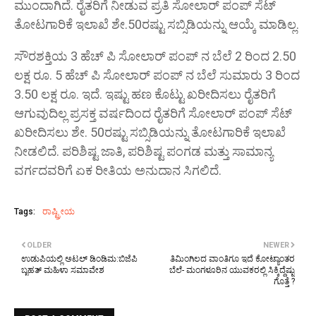
ಮುಂದಾಗಿದೆ. ರೈತರಿಗೆ ನೀಡುವ ಪ್ರತಿ ಸೋಲಾರ್ ಪಂಪ್ ಸೆಟ್
ತೋಟಗಾರಿಕೆ ಇಲಾಖೆ ಶೇ.50ರಷ್ಟು ಸಬ್ಸಿಡಿಯನ್ನು ಆಯ್ಕೆ ಮಾಡಿಲ್ಲ.
ಸೌರಶಕ್ತಿಯ 3 ಹೆಚ್ ಪಿ ಸೋಲಾರ್ ಪಂಪ್ ನ ಬೆಲೆ 2 ರಿಂದ 2.50
ಲಕ್ಷ ರೂ. 5 ಹೆಚ್ ಪಿ ಸೋಲಾರ್ ಪಂಪ್ ನ ಬೆಲೆ ಸುಮಾರು 3 ರಿಂದ
3.50 ಲಕ್ಷ ರೂ. ಇದೆ. ಇಷ್ಟು ಹಣ ಕೊಟ್ಟು ಖರೀದಿಸಲು ರೈತರಿಗೆ
ಆಗುವುದಿಲ್ಲ ಪ್ರಸಕ್ತ ವರ್ಷದಿಂದ ರೈತರಿಗೆ ಸೋಲಾರ್ ಪಂಪ್ ಸೆಟ್
ಖರೀದಿಸಲು ಶೇ. 50ರಷ್ಟು ಸಬ್ಸಿಡಿಯನ್ನು ತೋಟಗಾರಿಕೆ ಇಲಾಖೆ
ನೀಡಲಿದೆ. ಪರಿಶಿಷ್ಟ ಜಾತಿ, ಪರಿಶಿಷ್ಟ ಪಂಗಡ ಮತ್ತು ಸಾಮಾನ್ಯ
ವರ್ಗದವರಿಗೆ ಏಕ ರೀತಿಯ ಅನುದಾನ ಸಿಗಲಿದೆ.
Tags:
ರಾಷ್ಟ್ರೀಯ
OLDER
NEWER
ಉಡುಪಿಯಲ್ಲಿ ಅಟಲ್ ಡಿಂಡಿಮ:ಬಿಜೆಪಿ
ತಿಮಿಂಗಿಲದ ವಾಂತಿಗೂ ಇದೆ ಕೋಟ್ಯಾಂತರ
ಬೃಹತ್ ಮಹಿಳಾ ಸಮಾವೇಶ
ಬೆಲೆ- ಮಂಗಳೂರಿನ ಯುವಕರಲ್ಲಿ ಸಿಕ್ಕಿದ್ದೆಷ್ಟು
ಗೊತ್ತೆ ?