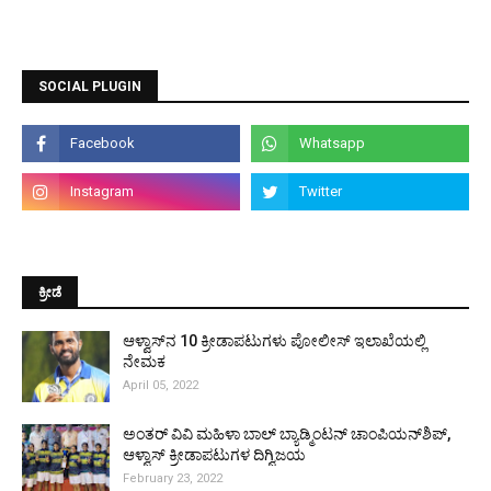
SOCIAL PLUGIN
ಕ್ರೀಡೆ
ಆಳ್ವಾಸ್‌ನ 10 ಕ್ರೀಡಾಪಟುಗಳು ಪೋಲೀಸ್ ಇಲಾಖೆಯಲ್ಲಿ
ನೇಮಕ
April 05, 2022
ಅಂತರ್ ವಿವಿ ಮಹಿಳಾ ಬಾಲ್ ಬ್ಯಾಡ್ಮಿಂಟನ್ ಚಾಂಪಿಯನ್‌ಶಿಪ್,
ಆಳ್ವಾಸ್ ಕ್ರೀಡಾಪಟುಗಳ ದಿಗ್ವಿಜಯ
February 23, 2022