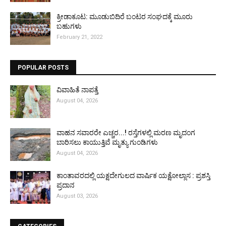
ಕ್ರೀಡಾಕೂಟ: ಮೂಡುಬಿದಿರೆ ಬಂಟರ ಸಂಘದಕ್ಕೆ ಮೂರು
ಬಹುಗಳು
February 21, 2022
POPULAR POSTS
ವಿವಾಹಿತೆ ನಾಪತ್ತೆ
August 04, 2026
ವಾಹನ ಸವಾರರೇ ಎಚ್ಚರ...! ರಸ್ತೆಗಳಲ್ಲಿ ಮರಣ ಮೃದಂಗ
ಬಾರಿಸಲು ಕಾಯುತ್ತಿವೆ ಮೃತ್ಯು ಗುಂಡಿಗಳು
August 04, 2026
ಕಾಂತಾವರದಲ್ಲಿ ಯಕ್ಷದೇಗುಲದ ವಾರ್ಷಿಕ ಯಕ್ಷೋಲ್ಲಾಸ : ಪ್ರಶಸ್ತಿ
ಪ್ರದಾನ
August 03, 2026