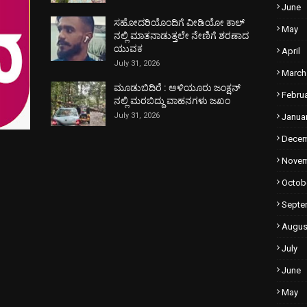
June
ಸಹೋದರಿಯೊಂದಿಗೆ ವೀಡಿಯೋ ಕಾಲ್
May
ನಲ್ಲಿ ಮಾತನಾಡುತ್ತಲೇ ನೇಣಿಗೆ ಶರಣಾದ
ಯುವಕ
April
July 31, 2026
March
ಮೂಡುಬಿದಿರೆ : ಅಳಿಯೂರು ಜಂಕ್ಷನ್
Febru
ನಲ್ಲಿ ಮರಬಿದ್ದು ವಾಹನಗಳು ಜಖಂ
July 31, 2026
Janua
Dece
Nove
Octob
Septe
Augus
July
June
May