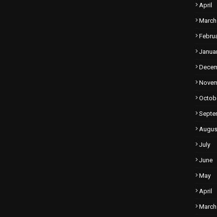
April
March
Febru
Janua
Dece
Nove
Octob
Septe
Augus
July
June
May
April
March