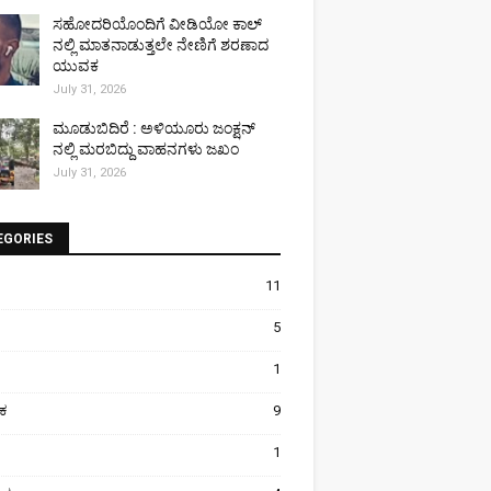
ಸಹೋದರಿಯೊಂದಿಗೆ ವೀಡಿಯೋ ಕಾಲ್
ನಲ್ಲಿ ಮಾತನಾಡುತ್ತಲೇ ನೇಣಿಗೆ ಶರಣಾದ
ಯುವಕ
July 31, 2026
ಮೂಡುಬಿದಿರೆ : ಅಳಿಯೂರು ಜಂಕ್ಷನ್
ನಲ್ಲಿ ಮರಬಿದ್ದು ವಾಹನಗಳು ಜಖಂ
July 31, 2026
EGORIES
11
5
1
ಿಕ
9
1