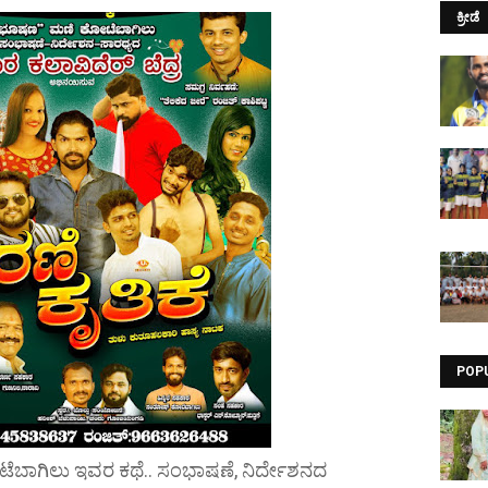
ಕ್ರೀಡೆ
POP
ಬಾಗಿಲು ಇವರ ಕಥೆ.. ಸಂಭಾಷಣೆ, ನಿರ್ದೇಶನದ