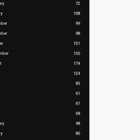
ary
72
ry
108
mber
99
mber
98
er
131
mber
130
t
174
124
85
61
61
68
ary
48
ry
80