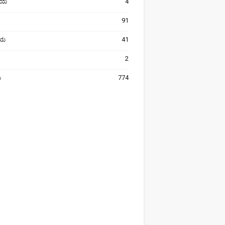
ೀಯ
4
91
ರೀಯ
41
2
ಯ
774