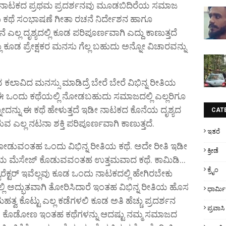
ಕೆ,, ನಾಟಕದ ಪ್ರಥಮ ಪ್ರದರ್ಶನವು ಮೂಡಬಿದಿರೆಯ ಸಮಾಜ
ು ಕಥೆ ಸಂಭಾಷಣೆ ಗೀತಾ ರಚನೆ ನಿರ್ದೇಶನ ಹಾಗೂ
ಎಲ್ಲ ದೃಶ್ಯದಲ್ಲಿ ಕೂಡ ಪರಿಪೂರ್ಣವಾಗಿ ಎದ್ದು ಕಾಣುತ್ತದೆ
 ಕೂಡ ಪ್ರೇಕ್ಷಕರ ಮನಸು ಗೆಲ್ಲ ಬಹುದು ಅನ್ನೋ ವಿಚಾರವನ್ನು
ಾವಿದ ಮನಸ್ಸು ಮಾಡಿದ್ರೆ ಬೇರೆ ಬೇರೆ ವಿಭಿನ್ನ ರೀತಿಯ
ೂಡ ಈ ಒಂದು ಕಥೆಯಲ್ಲಿ ನೋಡಬಹುದು ಸಮಾಜದಲ್ಲಿ ಎಲ್ಲರಿಗೂ
ೋದನ್ನು ಈ ಕಥೆ ಹೇಳುತ್ತದೆ ಇಡೀ ನಾಟಕದ ಕೊನೆಯ ದೃಶ್ಯದ
CAT
ವ ಎಲ್ಲ ನಟನಾ ಶಕ್ತಿ ಪರಿಪೂರ್ಣವಾಗಿ ಕಾಣುತ್ತದೆ.
ಇತರೆ
ನೋಡುವಂತಹ ಒಂದು ವಿಭಿನ್ನ ರೀತಿಯ ಕಥೆ. ಅದೇ ರೀತಿ ಇಡೀ
ಕ್ರೀಡೆ
ಳೆಯ ಮೆಸೇಜ್ ಕೊಡುವವಂತಹ ಉತ್ತಮವಾದ ಕಥೆ. ಕಾಮಿಡಿ...
ಕ್ರೈಂ
ಾರೆಕ್ಟರ್ ಇವೆಲ್ಲವು ಕೂಡ ಒಂದು ನಾಟಕದಲ್ಲಿ ಹೇಗಿರಬೇಕು
ಲ್ಲಿ ಅದ್ಭುತವಾಗಿ ತೋರಿಸಿದಾರೆ ಇಂತಹ ವಿಭಿನ್ನ ರೀತಿಯ ಹೊಸ
ಧಾರ್ಮ
ಹತ್ವ ಕೊಟ್ಟು ಎಲ್ಲ ಕಡೆಗಳಲಿ ಕೂಡ ಅತಿ ಹೆಚ್ಚು ಪ್ರದರ್ಶನ
ಪ್ರವಾಸಿ
ಿ ಕೊಡೋಣ ಇಂತಹ ಕಥೆಗಳನ್ನು ಆದಷ್ಟು ನಮ್ಮ ಸಮಾಜದ