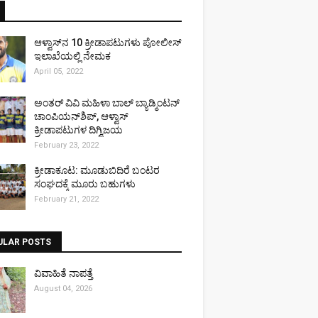
ಆಳ್ವಾಸ್‌ನ 10 ಕ್ರೀಡಾಪಟುಗಳು ಪೋಲೀಸ್
ಇಲಾಖೆಯಲ್ಲಿ ನೇಮಕ
April 05, 2022
ಅಂತರ್ ವಿವಿ ಮಹಿಳಾ ಬಾಲ್ ಬ್ಯಾಡ್ಮಿಂಟನ್
ಚಾಂಪಿಯನ್‌ಶಿಪ್, ಆಳ್ವಾಸ್
ಕ್ರೀಡಾಪಟುಗಳ ದಿಗ್ವಿಜಯ
February 23, 2022
ಕ್ರೀಡಾಕೂಟ: ಮೂಡುಬಿದಿರೆ ಬಂಟರ
ಸಂಘದಕ್ಕೆ ಮೂರು ಬಹುಗಳು
February 21, 2022
ULAR POSTS
ವಿವಾಹಿತೆ ನಾಪತ್ತೆ
August 04, 2026