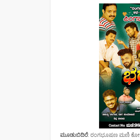
ಮೂಡುಬಿದಿರೆ
: ರಂಗಭೂಷಣ ಮಣಿ ಕೋಟೆ