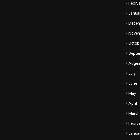
Febru
Janua
Dece
Nove
Octob
Septe
Augus
July
June
May
April
March
Febru
Janua