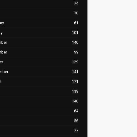
74
70
ary
61
ry
101
mber
140
mber
99
er
129
mber
141
t
171
119
140
64
56
77