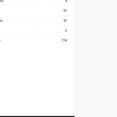
ೀಯ
4
91
ರೀಯ
41
2
ಯ
774