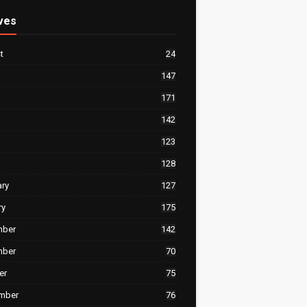
ves
t
24
147
171
142
123
128
ary
127
ry
175
mber
142
mber
70
er
75
mber
76