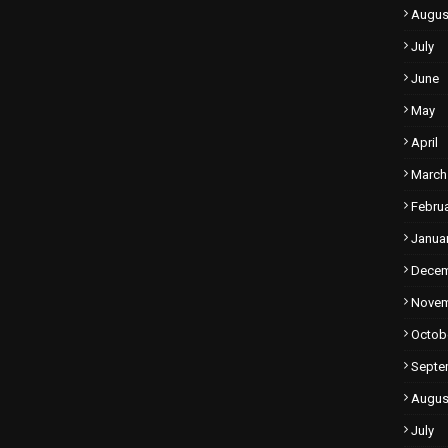
Augus
July
June
May
April
March
Febru
Janua
Dece
Nove
Octob
Septe
Augus
July