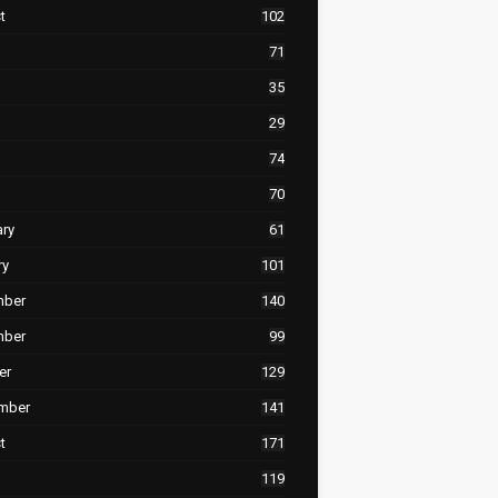
t
102
71
35
29
74
70
ary
61
ry
101
mber
140
mber
99
er
129
mber
141
t
171
119