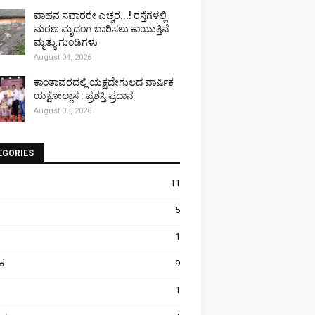
ವಾಹನ ಸವಾರರೇ ಎಚ್ಚರ...! ರಸ್ತೆಗಳಲ್ಲಿ
ಮರಣ ಮೃದಂಗ ಬಾರಿಸಲು ಕಾಯುತ್ತಿವೆ
ಮೃತ್ಯು ಗುಂಡಿಗಳು
August 04, 2026
ಕಾಂತಾವರದಲ್ಲಿ ಯಕ್ಷದೇಗುಲದ ವಾರ್ಷಿಕ
ಯಕ್ಷೋಲ್ಲಾಸ : ಪ್ರಶಸ್ತಿ ಪ್ರದಾನ
August 03, 2026
EGORIES
11
5
1
ಿಕ
9
1