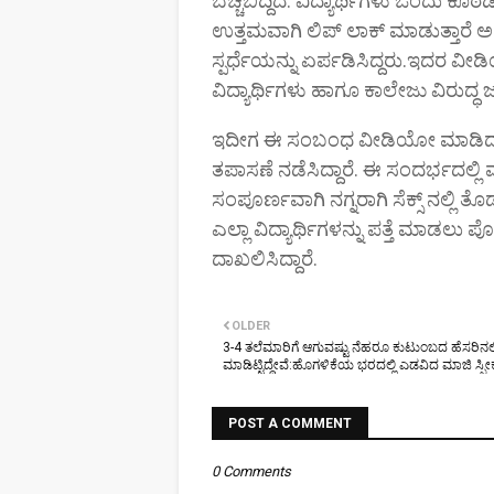
ಬೆಚ್ಚಿಬಿದ್ದಿದೆ. ವಿದ್ಯಾರ್ಥಿಗಳು ಒಂದು ಕೊ
ಉತ್ತಮವಾಗಿ ಲಿಪ್ ಲಾಕ್ ಮಾಡುತ್ತಾರೆ ಅ
ಸ್ಪರ್ಧೆಯನ್ನು ಏರ್ಪಡಿಸಿದ್ದರು.ಇದರ ವ
ವಿದ್ಯಾರ್ಥಿಗಳು ಹಾಗೂ ಕಾಲೇಜು ವಿರುದ್ಧ ಜನ
ಇದೀಗ ಈ ಸಂಬಂಧ ವೀಡಿಯೋ ಮಾಡಿದ 
ತಪಾಸಣೆ ನಡೆಸಿದ್ದಾರೆ. ಈ ಸಂದರ್ಭದಲ್ಲಿ ಮ
ಸಂಪೂರ್ಣವಾಗಿ ನಗ್ನರಾಗಿ ಸೆಕ್ಸ್ ನಲ್ಲ
ಎಲ್ಲಾ ವಿದ್ಯಾರ್ಥಿಗಳನ್ನು ಪತ್ತೆ ಮಾಡಲು
ದಾಖಲಿಸಿದ್ದಾರೆ.
OLDER
3-4 ತಲೆಮಾರಿಗೆ ಆಗುವಷ್ಟು ನೆಹರೂ ಕುಟುಂಬದ ಹೆಸರಿನಲ್ಲ
ಮಾಡಿಟ್ಟಿದ್ದೇವೆ:ಹೊಗಳಿಕೆಯ ಭರದಲ್ಲಿ ಎಡವಿದ ಮಾಜಿ ಸ್ಪೀ
POST A COMMENT
0 Comments