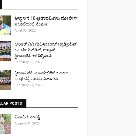
ಆಳ್ವಾಸ್‌ನ 10 ಕ್ರೀಡಾಪಟುಗಳು ಪೋಲೀಸ್
ಇಲಾಖೆಯಲ್ಲಿ ನೇಮಕ
April 05, 2022
ಅಂತರ್ ವಿವಿ ಮಹಿಳಾ ಬಾಲ್ ಬ್ಯಾಡ್ಮಿಂಟನ್
ಚಾಂಪಿಯನ್‌ಶಿಪ್, ಆಳ್ವಾಸ್
ಕ್ರೀಡಾಪಟುಗಳ ದಿಗ್ವಿಜಯ
February 23, 2022
ಕ್ರೀಡಾಕೂಟ: ಮೂಡುಬಿದಿರೆ ಬಂಟರ
ಸಂಘದಕ್ಕೆ ಮೂರು ಬಹುಗಳು
February 21, 2022
ULAR POSTS
ವಿವಾಹಿತೆ ನಾಪತ್ತೆ
August 04, 2026