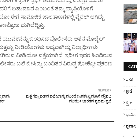
ಠಡಿ ಒಳಗೆ ಕಿಸ್ಸಿಂಗ್ ಸ್ಪರ್ಧೆ ಆಯೋಜಿಸಿದ್ದು ಪರಸ್ಪರ ಯಾರು
ವರಿಗೆ ಬಹುಮಾನ ಎಂಬಂತೆ ತಮ್ಮ ವ್ಯಾಪ್ತಿಯೊಳಗೆ
ೀಡಿಯೋ ಈಗ ಸಾಮಾಜಿಕ ಜಾಲತಾಣಗಳಲ್ಲಿ ವೈರಲ್ ಆಗಿದ್ದು
ಾಕ್ರೋಶ ಭುಗಿಲೆದ್ದಿತ್ತು.
ಯುವಕನನ್ನು ಬಂಧಿಸಿದ ಪೊಲೀಸರು ಆತನ ಮೊಬೈಲ್
ತ್ತಷ್ಟು ವೀಡಿಯೋಗಳು ಲಭ್ಯವಾಗಿದ್ದು ವಿದ್ಯಾರ್ಥಿಗಳು
ಿ ತೊಡಗಿರುವ ವೀಡಿಯೋ ಪತ್ತೆಯಾಗಿದೆ. ಇದೀಗ ಇದರ ಹಿಂದಿರುವ
 ಪೊಲೀಸರು ಬಲೆ ಬೀಸಿದ್ದು ಬಂಧಿತರ ವಿರುದ್ಧ ಪೋಕ್ಸೋ ಪ್ರಕರಣ
CAT
ಇತರೆ
NEWER
ಕ್ರೀಡೆ
ಿ ನಾವು
ಮತ್ತೆ ಗೆದ್ದು ಬೀಗಿದ ಬಿಜೆಪಿ:ಇನ್ನು ಮುಂದೆ ಬುಡಕಟ್ಟು ಮಹಿಳೆ ದ್ರೌಪದಿ
ಕರ್
ಮುರ್ಮು ಭಾರತದ ಪ್ರಥಮ ಪ್ರಜೆ
ಕ್ರೈಂ
ಧಾರ್ಮ
ಪ್ರವಾಸಿ