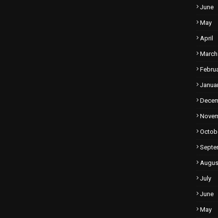
June
May
April
March
Febru
Janua
Dece
Nove
Octob
Septe
Augus
July
June
May