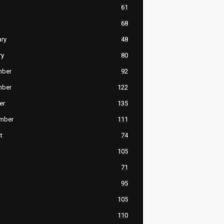
61
68
ary
48
ry
80
mber
92
mber
122
er
135
mber
111
t
74
105
71
95
105
110