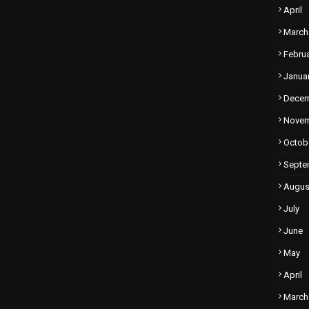
April
March
Febru
Janua
Dece
Nove
Octob
Septe
Augus
July
June
May
April
March