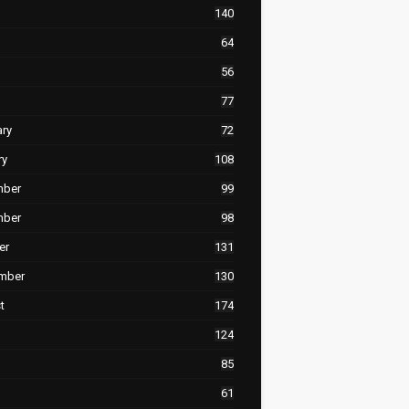
140
64
56
77
ary
72
ry
108
mber
99
mber
98
er
131
mber
130
t
174
124
85
61