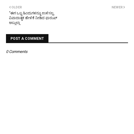
OLDER
NEWER
“ಈಗ ಒಬ್ಬ ಹಿಂದುಗಳನ್ನೂ ಉಳಿಸಲ್ಲ,
ವಿವಾದಾತ್ಮಕ ಹೇಳಿಕೆ ನೀಡಿದ ಫಾರುಖ್
ಅಬ್ದುಲ್ಲಾ
POST A COMMENT
0 Comments