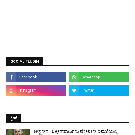
SOCIAL PLUGIN
ಕ್ರೀಡೆ
ಆಳ್ವಾಸ್‌ನ 10 ಕ್ರೀಡಾಪಟುಗಳು ಪೋಲೀಸ್ ಇಲಾಖೆಯಲ್ಲಿ