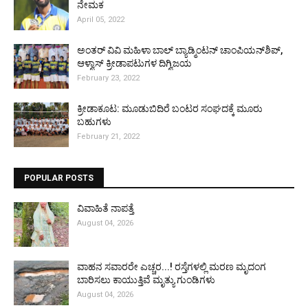
ನೇಮಕ
April 05, 2022
ಅಂತರ್ ವಿವಿ ಮಹಿಳಾ ಬಾಲ್ ಬ್ಯಾಡ್ಮಿಂಟನ್ ಚಾಂಪಿಯನ್‌ಶಿಪ್,
ಆಳ್ವಾಸ್ ಕ್ರೀಡಾಪಟುಗಳ ದಿಗ್ವಿಜಯ
February 23, 2022
ಕ್ರೀಡಾಕೂಟ: ಮೂಡುಬಿದಿರೆ ಬಂಟರ ಸಂಘದಕ್ಕೆ ಮೂರು
ಬಹುಗಳು
February 21, 2022
POPULAR POSTS
ವಿವಾಹಿತೆ ನಾಪತ್ತೆ
August 04, 2026
ವಾಹನ ಸವಾರರೇ ಎಚ್ಚರ...! ರಸ್ತೆಗಳಲ್ಲಿ ಮರಣ ಮೃದಂಗ
ಬಾರಿಸಲು ಕಾಯುತ್ತಿವೆ ಮೃತ್ಯು ಗುಂಡಿಗಳು
August 04, 2026