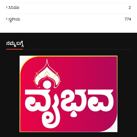
ಸಿನಿಮಾ
2
ಸ್ಥಳೀಯ
774
ನಮ್ಮ ಬಗ್ಗೆ