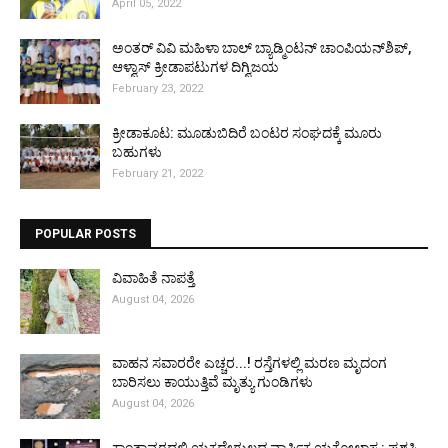
April 05, 2022
ಅಂತರ್ ವಿವಿ ಮಹಿಳಾ ಬಾಲ್ ಬ್ಯಾಡ್ಮಿಂಟನ್ ಚಾಂಪಿಯನ್‌ಶಿಪ್,
ಆಳ್ವಾಸ್ ಕ್ರೀಡಾಪಟುಗಳ ದಿಗ್ವಿಜಯ
February 23, 2022
ಕ್ರೀಡಾಕೂಟ: ಮೂಡುಬಿದಿರೆ ಬಂಟರ ಸಂಘದಕ್ಕೆ ಮೂರು
ಬಹುಗಳು
February 21, 2022
POPULAR POSTS
ವಿವಾಹಿತೆ ನಾಪತ್ತೆ
August 04, 2026
ವಾಹನ ಸವಾರರೇ ಎಚ್ಚರ...! ರಸ್ತೆಗಳಲ್ಲಿ ಮರಣ ಮೃದಂಗ
ಬಾರಿಸಲು ಕಾಯುತ್ತಿವೆ ಮೃತ್ಯು ಗುಂಡಿಗಳು
August 04, 2026