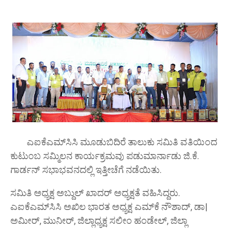
ಎಐಕೆಎಮ್‌ಸಿಸಿ ಮೂಡುಬಿದಿರೆ ತಾಲುಕು ಸಮಿತಿ ವತಿಯಿಂದ
ಕುಟುಂಬ ಸಮ್ಮಿಲನ ಕಾರ್ಯಕ್ರಮವು ಪಡುಮಾರ್ನಾಡು ಜಿ.ಕೆ.
ಗಾರ್ಡನ್ ಸಭಾಭವನದಲ್ಲಿ ಇತ್ತೀಚೆಗೆ ನಡೆಯಿತು.
ಸಮಿತಿ ಅಧ್ಯಕ್ಷ ಅಬ್ದುಲ್ ಖಾದರ್ ಅಧ್ಯಕ್ಷತೆ ವಹಿಸಿದ್ದರು.
ಎಐಕೆಎಮ್‌ಸಿಸಿ ಅಖಿಲ ಭಾರತ ಅಧ್ಯಕ್ಷ ಎಮ್‌ಕೆ ನೌಶಾದ್, ಡಾ|
ಅಮೀರ್, ಮುನೀರ್, ಜಿಲ್ಲಾಧ್ಯಕ್ಷ ಸಲೀಂ ಹಂಡೇಲ್, ಜಿಲ್ಲಾ