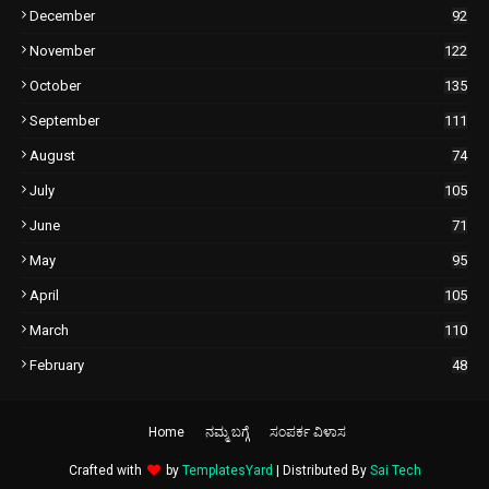
December
92
November
122
October
135
September
111
August
74
July
105
June
71
May
95
April
105
March
110
February
48
Home
ನಮ್ಮ ಬಗ್ಗೆ
ಸಂಪರ್ಕ ವಿಳಾಸ
Crafted with
by
TemplatesYard
| Distributed By
Sai Tech