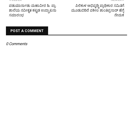
ಪಡುಮಾರ್ನಾಡು ಮಹಾವೀರ ಹಿ. ಪ್ರಾ.
ಪಿಲಿಕುಳ ಅಭಿವೃದ್ಧಿ ಪ್ರಾಧಿಕಾರ ಸಮಿತಿಗೆ
ಶಾಲೆಯ ನವೀಕೃತ ಕಟ್ಟಡ ಉದ್ಘಾಟನಾ
ಮೂಡುಬಿದಿರೆ ವಕೀಲ ಶಾಂತಿಪ್ರಸಾದ್ ಹೆಗ್ಡೆ
ಸಮಾರಂಭ
ನೇಮಕ
POST A COMMENT
0 Comments