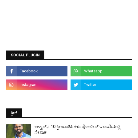
SOCIAL PLUGIN
ಕ್ರೀಡೆ
ಆಳ್ವಾಸ್‌ನ 10 ಕ್ರೀಡಾಪಟುಗಳು ಪೋಲೀಸ್ ಇಲಾಖೆಯಲ್ಲಿ
ನೇಮಕ