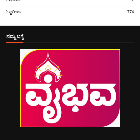
ಸ್ಥಳೀಯ
774
ನಮ್ಮ ಬಗ್ಗೆ