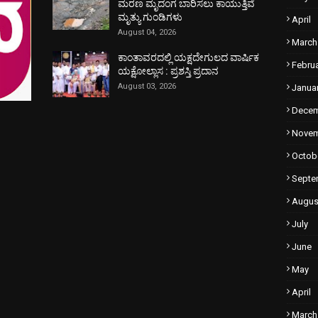
ಮರಣ ಮೃದಂಗ ಬಾರಿಸಲು ಕಾಯುತ್ತಿವೆ
ಮೃತ್ಯು ಗುಂಡಿಗಳು
April
August 04, 2026
March
ಕಾಂತಾವರದಲ್ಲಿ ಯಕ್ಷದೇಗುಲದ ವಾರ್ಷಿಕ
Febru
ಯಕ್ಷೋಲ್ಲಾಸ : ಪ್ರಶಸ್ತಿ ಪ್ರದಾನ
August 03, 2026
Janua
Dece
Nove
Octob
Septe
Augus
July
June
May
April
March