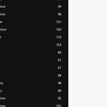
mber
99
mber
98
er
131
mber
130
t
174
124
85
61
61
68
ary
48
ry
80
mber
92
mber
122