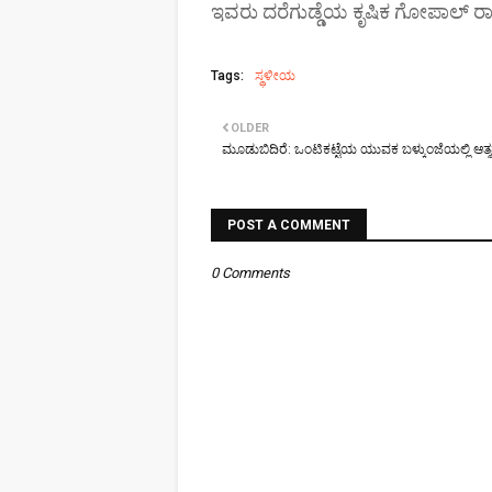
ಇವರು ದರೆಗುಡ್ಡೆಯ ಕೃಷಿಕ ಗೋಪಾಲ್ ರ
Tags:
ಸ್ಥಳೀಯ
OLDER
ಮೂಡುಬಿದಿರೆ: ಒಂಟಿಕಟ್ಟೆಯ ಯುವಕ ಬಳ್ಕುಂಜೆಯಲ್ಲಿ ಆತ್ಮಹ
POST A COMMENT
0 Comments