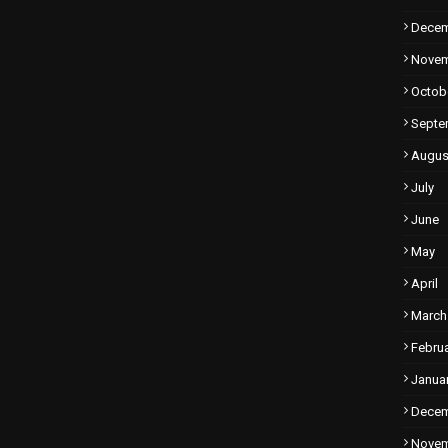
Dece
Nove
Octob
Septe
Augus
July
June
May
April
March
Febru
Janua
Dece
Nove