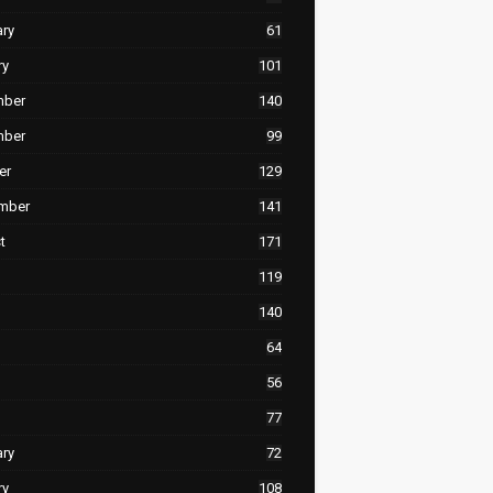
ary
61
ry
101
mber
140
mber
99
er
129
mber
141
t
171
119
140
64
56
77
ary
72
ry
108