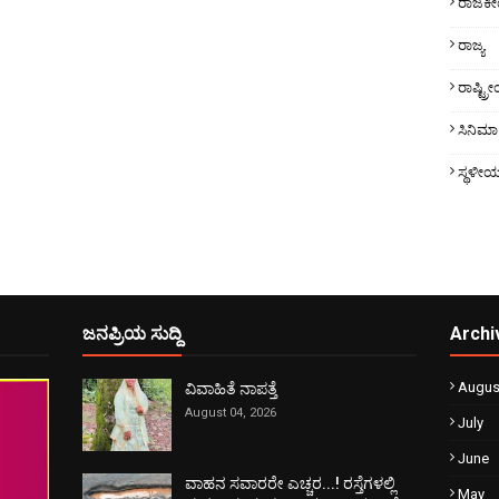
ರಾಜಕ
ರಾಜ್ಯ
ರಾಷ್ಟ್
ಸಿನಿಮಾ
ಸ್ಥಳೀ
ಜನಪ್ರಿಯ ಸುದ್ದಿ
Archi
Augus
ವಿವಾಹಿತೆ ನಾಪತ್ತೆ
August 04, 2026
July
June
ವಾಹನ ಸವಾರರೇ ಎಚ್ಚರ...! ರಸ್ತೆಗಳಲ್ಲಿ
May