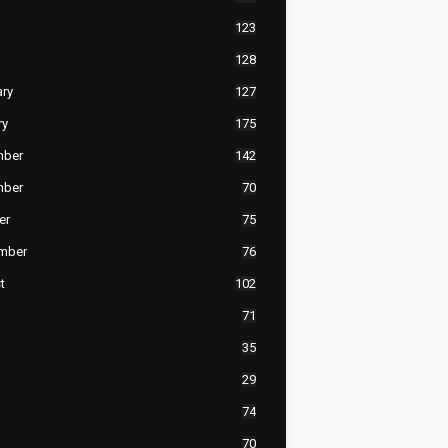
123
128
ary
127
ry
175
mber
142
mber
70
er
75
mber
76
t
102
71
35
29
74
70