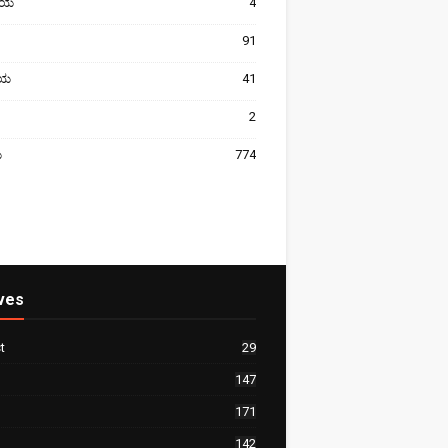
ೀಯ
4
91
ರೀಯ
41
2
ಯ
774
ves
t
29
147
171
142