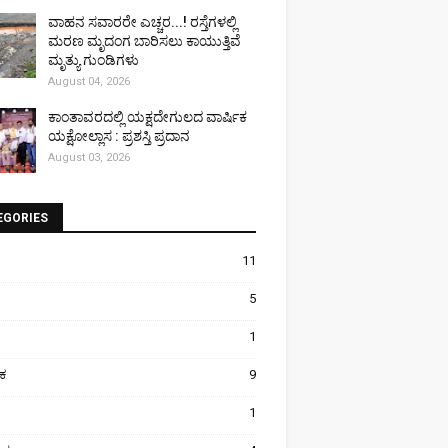
ವಾಹನ ಸವಾರರೇ ಎಚ್ಚರ...! ರಸ್ತೆಗಳಲ್ಲಿ
ಮರಣ ಮೃದಂಗ ಬಾರಿಸಲು ಕಾಯುತ್ತಿವೆ
ಮೃತ್ಯು ಗುಂಡಿಗಳು
August 04, 2026
ಕಾಂತಾವರದಲ್ಲಿ ಯಕ್ಷದೇಗುಲದ ವಾರ್ಷಿಕ
ಯಕ್ಷೋಲ್ಲಾಸ : ಪ್ರಶಸ್ತಿ ಪ್ರದಾನ
August 03, 2026
EGORIES
11
5
1
ಿಕ
9
1