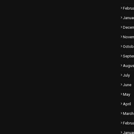
Febru
Janua
Dece
Nove
Octob
Septe
Augus
July
June
May
April
March
Febru
Janua