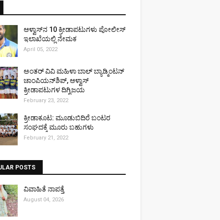
ಆಳ್ವಾಸ್‌ನ 10 ಕ್ರೀಡಾಪಟುಗಳು ಪೋಲೀಸ್
ಇಲಾಖೆಯಲ್ಲಿ ನೇಮಕ
April 05, 2022
ಅಂತರ್ ವಿವಿ ಮಹಿಳಾ ಬಾಲ್ ಬ್ಯಾಡ್ಮಿಂಟನ್
ಚಾಂಪಿಯನ್‌ಶಿಪ್, ಆಳ್ವಾಸ್
ಕ್ರೀಡಾಪಟುಗಳ ದಿಗ್ವಿಜಯ
February 23, 2022
ಕ್ರೀಡಾಕೂಟ: ಮೂಡುಬಿದಿರೆ ಬಂಟರ
ಸಂಘದಕ್ಕೆ ಮೂರು ಬಹುಗಳು
February 21, 2022
ULAR POSTS
ವಿವಾಹಿತೆ ನಾಪತ್ತೆ
August 04, 2026