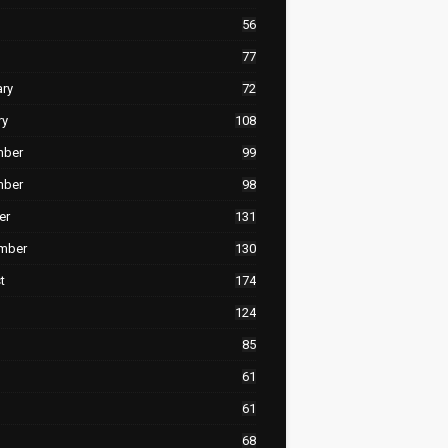
56
77
ary
72
ry
108
mber
99
mber
98
er
131
mber
130
t
174
124
85
61
61
68