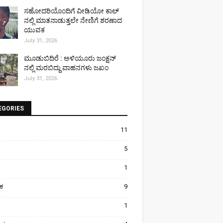
ಸಹೋದರಿಯೊಂದಿಗೆ ವೀಡಿಯೋ ಕಾಲ್
ನಲ್ಲಿ ಮಾತನಾಡುತ್ತಲೇ ನೇಣಿಗೆ ಶರಣಾದ
ಯುವಕ
July 31, 2026
ಮೂಡುಬಿದಿರೆ : ಅಳಿಯೂರು ಜಂಕ್ಷನ್
ನಲ್ಲಿ ಮರಬಿದ್ದು ವಾಹನಗಳು ಜಖಂ
July 31, 2026
EGORIES
11
5
1
ಿಕ
9
1