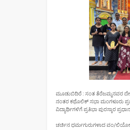
ಮೂಡುಬಿದಿರೆ : ಸಂತ ತೆರೆಜಮ್ಮನವರ ದ
ನಂತರ ಕಥೊಲಿಕ್ ಸಭಾ ಮಂಗಳೂರು ಪ್ರದೇಶ (
ವಿದ್ಯಾರ್ಥಿಗಳಿಗೆ ಪ್ರತಿಭಾ ಪುರಸ್ಕಾರ ಪ
ಚರ್ಚಿನ ಧರ್ಮಗುರುಗಳಾದ ವಂ/ಲಿಯೋ 