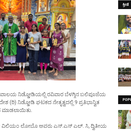
ಕ್ರೀಡೆ
ೇವಾಲಯ ನಿಡ್ಡೋಡಿಯಲ್ಲಿ ರವಿವಾರ ಬೆಳಗ್ಗಿನ ಬಲಿಪೂಜೆಯ
POP
ರಿ) ನಿಡ್ಡೋಡಿ ಘಟಕದ ನೇತೃತ್ವದಲ್ಲಿ 9 ಪ್ರತಿಭಾನ್ವಿತ
್ರಧಾನ ಮಾಡಲಾಯಿತು.
ವಿಲಿಯಂ ಲೋಬೊ ಅವರು ಎಸ್.ಎಸ್ ಎಲ್. ಸಿ, ದ್ವಿತೀಯ