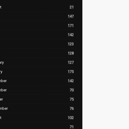
t
21
147
171
142
123
128
ary
127
ry
175
mber
142
mber
70
er
75
mber
76
t
102
71