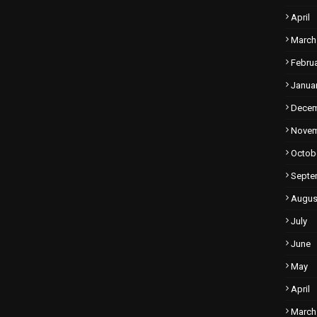
April
March
Febru
Janua
Dece
Nove
Octob
Septe
Augus
July
June
May
April
March