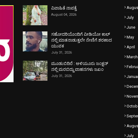
Augus
ವಿವಾಹಿತೆ ನಾಪತ್ತೆ
August 04, 2026
July
June
ಸಹೋದರಿಯೊಂದಿಗೆ ವೀಡಿಯೋ ಕಾಲ್
May
ನಲ್ಲಿ ಮಾತನಾಡುತ್ತಲೇ ನೇಣಿಗೆ ಶರಣಾದ
ಯುವಕ
April
July 31, 2026
March
ಮೂಡುಬಿದಿರೆ : ಅಳಿಯೂರು ಜಂಕ್ಷನ್
Febru
ನಲ್ಲಿ ಮರಬಿದ್ದು ವಾಹನಗಳು ಜಖಂ
July 31, 2026
Janua
Dece
Nove
Octob
Septe
Augus
July