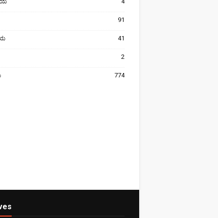
ೀಯ
4
91
ರೀಯ
41
2
ಯ
774
ves