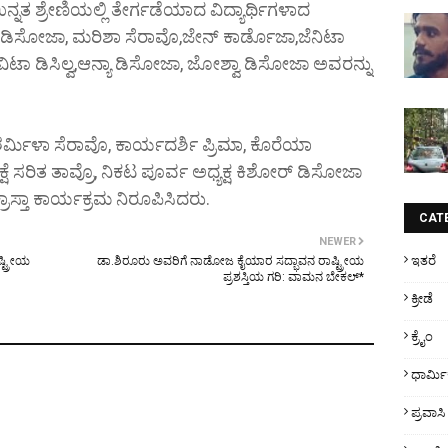
ನ್ನತ ಶ್ರೇಣಿಯಲ್ಲಿ ತೇರ್ಗಡೆಯಾದ ವಿದ್ಯಾರ್ಥಿಗಳಾದ
ಿಸೋಜಾ, ಮರಿಶಾ ಸೆರಾವೊ,ಜೇನ್ ಕಾರ್ಡೊಜಾ,ಜೆನಿಟಾ
ಟಾ ಡಿಸಿಲ್ವ,ಆನ್ಯಾ ಡಿಸೋಜಾ, ಜೋಶ್ವಾ ಡಿಸೋಜಾ ಅವರನ್ನು
್ಮಿಳಾ ಸೆರಾವೊ, ಕಾರ್ಯದರ್ಶಿ ಪ್ರಿಮಾ, ಕೊರೆಯಾ
ೆ ಸರಿತ ತಾವ್ರೊ, ನಿಕಟ ಪೂರ್ವ ಅಧ್ಯಕ್ಷ ಕಿಶೋರ್ ಡಿಸೋಜಾ
ರಾಸ್ತಾ ಕಾರ್ಯಕ್ರಮ ನಿರೂಪಿಸಿದರು.
CAT
NEWER
ಇತರೆ
ಷ್ಟ್ರೀಯ
ಡಾ.ಶಿರೂರು ಅವರಿಗೆ ನಾಡೋಜ ಕೈಯಾರ ಸದ್ಭಾವನ ರಾಷ್ಟ್ರೀಯ
ಪ್ರಶಸ್ತಿಯ ಗರಿ: ವಾಮನ ಬೇಕಲ್*
ಕ್ರೀಡೆ
ಕ್ರೈಂ
ಧಾರ್ಮ
ಪ್ರವಾಸಿ