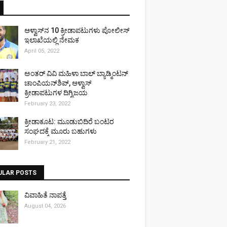
ಆಳ್ವಾಸ್‌ನ 10 ಕ್ರೀಡಾಪಟುಗಳು ಪೋಲೀಸ್
ಇಲಾಖೆಯಲ್ಲಿ ನೇಮಕ
April 05, 2022
ಅಂತರ್ ವಿವಿ ಮಹಿಳಾ ಬಾಲ್ ಬ್ಯಾಡ್ಮಿಂಟನ್
ಚಾಂಪಿಯನ್‌ಶಿಪ್, ಆಳ್ವಾಸ್
ಕ್ರೀಡಾಪಟುಗಳ ದಿಗ್ವಿಜಯ
February 23, 2022
ಕ್ರೀಡಾಕೂಟ: ಮೂಡುಬಿದಿರೆ ಬಂಟರ
ಸಂಘದಕ್ಕೆ ಮೂರು ಬಹುಗಳು
February 21, 2022
ULAR POSTS
ವಿವಾಹಿತೆ ನಾಪತ್ತೆ
August 04, 2026