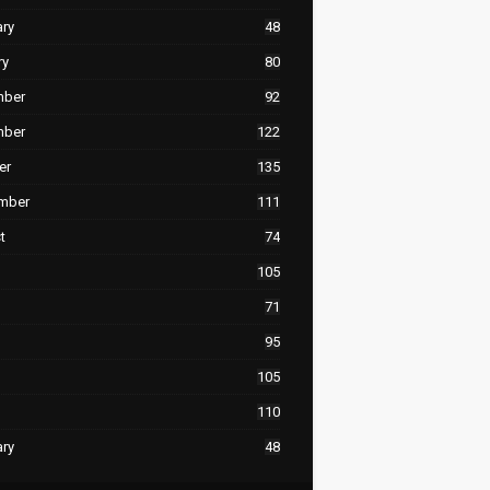
ary
48
ry
80
mber
92
mber
122
er
135
mber
111
t
74
105
71
95
105
110
ary
48