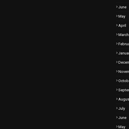
June
May
April
March
Febru
Janua
Dece
Nove
Octob
Septe
Augus
July
June
May