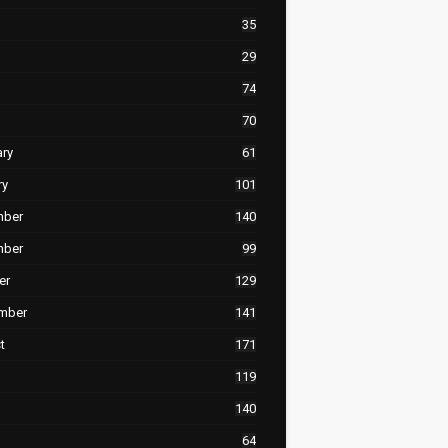
35
29
74
70
ary
61
ry
101
mber
140
mber
99
er
129
mber
141
t
171
119
140
64