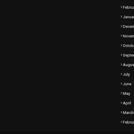
Febru
Janua
Dece
Nove
Octob
Septe
Augus
July
June
May
April
March
Febru