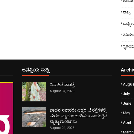
ರಾಜಕ
ರಾಜ್ಯ
ರಾಷ್ಟ್
ಸಿನಿಮಾ
ಸ್ಥಳೀ
ಜನಪ್ರಿಯ ಸುದ್ದಿ
Archi
Augus
ವಿವಾಹಿತೆ ನಾಪತ್ತೆ
August 04, 2026
July
June
ವಾಹನ ಸವಾರರೇ ಎಚ್ಚರ...! ರಸ್ತೆಗಳಲ್ಲಿ
May
ಮರಣ ಮೃದಂಗ ಬಾರಿಸಲು ಕಾಯುತ್ತಿವೆ
ಮೃತ್ಯು ಗುಂಡಿಗಳು
April
August 04, 2026
March