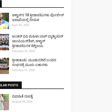
ಆಳ್ವಾಸ್‌ನ 10 ಕ್ರೀಡಾಪಟುಗಳು ಪೋಲೀಸ್
ಇಲಾಖೆಯಲ್ಲಿ ನೇಮಕ
April 05, 2022
ಅಂತರ್ ವಿವಿ ಮಹಿಳಾ ಬಾಲ್ ಬ್ಯಾಡ್ಮಿಂಟನ್
ಚಾಂಪಿಯನ್‌ಶಿಪ್, ಆಳ್ವಾಸ್
ಕ್ರೀಡಾಪಟುಗಳ ದಿಗ್ವಿಜಯ
February 23, 2022
ಕ್ರೀಡಾಕೂಟ: ಮೂಡುಬಿದಿರೆ ಬಂಟರ
ಸಂಘದಕ್ಕೆ ಮೂರು ಬಹುಗಳು
February 21, 2022
ULAR POSTS
ವಿವಾಹಿತೆ ನಾಪತ್ತೆ
August 04, 2026