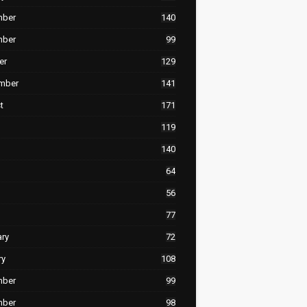
mber
140
mber
99
er
129
mber
141
t
171
119
140
64
56
77
ary
72
ry
108
mber
99
mber
98