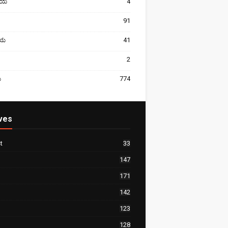
ೀಯ
4
91
ರೀಯ
41
2
ಯ
774
ves
t
33
147
171
142
123
128