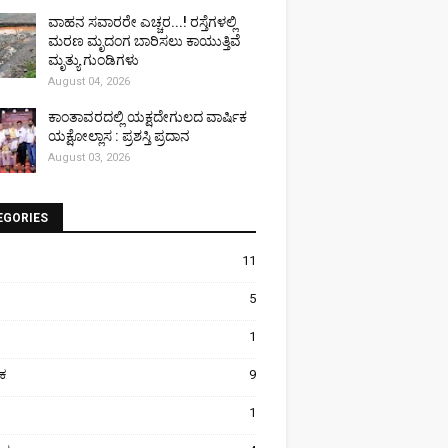
ವಾಹನ ಸವಾರರೇ ಎಚ್ಚರ...! ರಸ್ತೆಗಳಲ್ಲಿ
ಮರಣ ಮೃದಂಗ ಬಾರಿಸಲು ಕಾಯುತ್ತಿವೆ
ಮೃತ್ಯು ಗುಂಡಿಗಳು
August 04, 2026
ಕಾಂತಾವರದಲ್ಲಿ ಯಕ್ಷದೇಗುಲದ ವಾರ್ಷಿಕ
ಯಕ್ಷೋಲ್ಲಾಸ : ಪ್ರಶಸ್ತಿ ಪ್ರದಾನ
August 03, 2026
EGORIES
11
5
1
ಿಕ
9
1