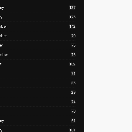
ary
127
ry
175
mber
142
mber
70
er
75
mber
76
t
102
71
35
29
74
70
ary
61
ry
101