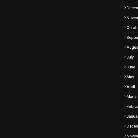
Dece
Nove
Octob
Septe
Augus
July
June
May
April
March
Febru
Janua
Dece
Nove