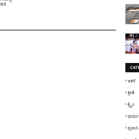
ದಿರೆ
CAT
ಇತರೆ
ಕ್ರೀಡೆ
ಕ್ರೈಂ
ಧಾರ್ಮ
ಪ್ರವಾಸಿ