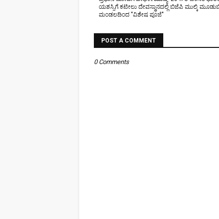
ಯಶಸ್ಸಿಗೆ ಕಟೀಲು ದೇವಸ್ಥಾನದಲ್ಲಿ ಬಿಜೆಪಿ ಮುಲ್ಕಿ ಮೂಡುಬಿ
ಮಂಡಲದಿಂದ "ವಿಶೇಷ ಪೂಜೆ"
POST A COMMENT
0 Comments