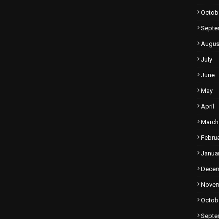
Octob
Septe
Augus
July
June
May
April
March
Febru
Janua
Dece
Nove
Octob
Septe