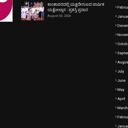
ಕಾಂತಾವರದಲ್ಲಿ ಯಕ್ಷದೇಗುಲದ ವಾರ್ಷಿಕ
Febru
ಯಕ್ಷೋಲ್ಲಾಸ : ಪ್ರಶಸ್ತಿ ಪ್ರದಾನ
August 03, 2026
Janua
Dece
Nove
Octob
Septe
Augus
July
June
May
April
March
Febru
Janua