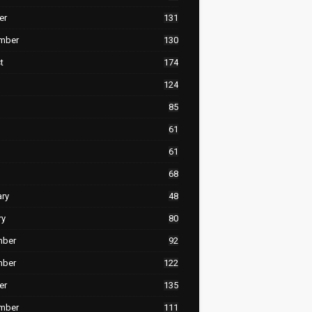
er
131
mber
130
t
174
124
85
61
61
68
ary
48
ry
80
mber
92
mber
122
er
135
mber
111