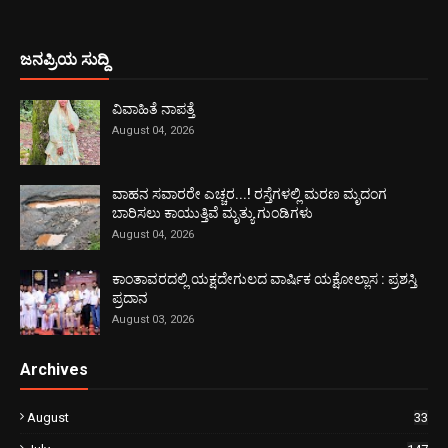
ಜನಪ್ರಿಯ ಸುದ್ದಿ
ವಿವಾಹಿತೆ ನಾಪತ್ತೆ
August 04, 2026
ವಾಹನ ಸವಾರರೇ ಎಚ್ಚರ...! ರಸ್ತೆಗಳಲ್ಲಿ ಮರಣ ಮೃದಂಗ
ಬಾರಿಸಲು ಕಾಯುತ್ತಿವೆ ಮೃತ್ಯು ಗುಂಡಿಗಳು
August 04, 2026
ಕಾಂತಾವರದಲ್ಲಿ ಯಕ್ಷದೇಗುಲದ ವಾರ್ಷಿಕ ಯಕ್ಷೋಲ್ಲಾಸ : ಪ್ರಶಸ್ತಿ
ಪ್ರದಾನ
August 03, 2026
Archives
August
33