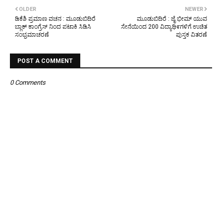
OLDER
NEWER
ಡಿಕೆಶಿ ಪ್ರಮಾಣ ವಚನ : ಮೂಡುಬಿದಿರೆ
ಮೂಡುಬಿದಿರೆ : ಜೈ ಭೀಮ್ ಯುವ
ಬ್ಲಾಕ್ ಕಾಂಗ್ರೆಸ್ ನಿಂದ ಪಟಾಕಿ ಸಿಡಿಸಿ
ಸೇನೆಯಿಂದ 200 ವಿದ್ಯಾಥಿ೯ಗಳಿಗೆ ಉಚಿತ
ಸಂಭ್ರಮಾಚರಣೆ
ಪುಸ್ತಕ ವಿತರಣೆ
POST A COMMENT
0 Comments