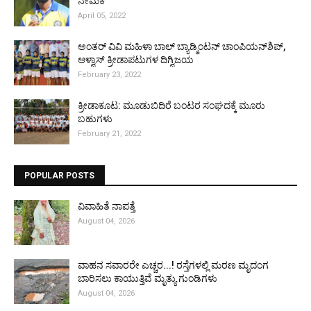
ನೇಮಕ
April 05, 2022
ಅಂತರ್ ವಿವಿ ಮಹಿಳಾ ಬಾಲ್ ಬ್ಯಾಡ್ಮಿಂಟನ್ ಚಾಂಪಿಯನ್‌ಶಿಪ್,
ಆಳ್ವಾಸ್ ಕ್ರೀಡಾಪಟುಗಳ ದಿಗ್ವಿಜಯ
February 23, 2022
ಕ್ರೀಡಾಕೂಟ: ಮೂಡುಬಿದಿರೆ ಬಂಟರ ಸಂಘದಕ್ಕೆ ಮೂರು
ಬಹುಗಳು
February 21, 2022
POPULAR POSTS
ವಿವಾಹಿತೆ ನಾಪತ್ತೆ
August 04, 2026
ವಾಹನ ಸವಾರರೇ ಎಚ್ಚರ...! ರಸ್ತೆಗಳಲ್ಲಿ ಮರಣ ಮೃದಂಗ
ಬಾರಿಸಲು ಕಾಯುತ್ತಿವೆ ಮೃತ್ಯು ಗುಂಡಿಗಳು
August 04, 2026