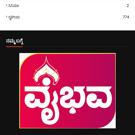
ಸಿನಿಮಾ
2
ಸ್ಥಳೀಯ
774
ನಮ್ಮ ಬಗ್ಗೆ