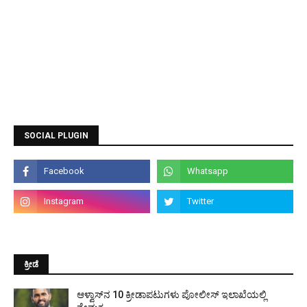
SOCIAL PLUGIN
ಕ್ರೀಡೆ
ಆಳ್ವಾಸ್‌ನ 10 ಕ್ರೀಡಾಪಟುಗಳು ಪೋಲೀಸ್ ಇಲಾಖೆಯಲ್ಲಿ