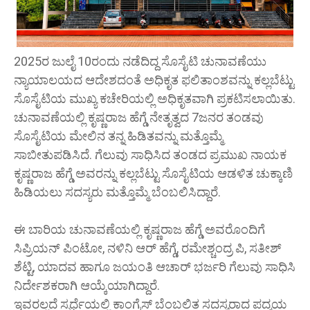
2025ರ ಜುಲೈ 10ರಂದು ನಡೆದಿದ್ದ ಸೊಸೈಟಿ ಚುನಾವಣೆಯು
ನ್ಯಾಯಾಲಯದ ಆದೇಶದಂತೆ ಅಧಿಕೃತ ಫಲಿತಾಂಶವನ್ನು ಕಲ್ಲಬೆಟ್ಟು
ಸೊಸೈಟಿಯ ಮುಖ್ಯ ಕಚೇರಿಯಲ್ಲಿ ಅಧಿಕೃತವಾಗಿ ಪ್ರಕಟಿಸಲಾಯಿತು.
ಚುನಾವಣೆಯಲ್ಲಿ ಕೃಷ್ಣರಾಜ ಹೆಗ್ಡೆ ನೇತೃತ್ವದ 7ಜನರ ತಂಡವು
ಸೊಸೈಟಿಯ ಮೇಲಿನ ತನ್ನ ಹಿಡಿತವನ್ನು ಮತ್ತೊಮ್ಮೆ
ಸಾಬೀತುಪಡಿಸಿದೆ. ಗೆಲುವು ಸಾಧಿಸಿದ ತಂಡದ ಪ್ರಮುಖ ನಾಯಕ
ಕೃಷ್ಣರಾಜ ಹೆಗ್ಡೆ ಅವರನ್ನು ಕಲ್ಲಬೆಟ್ಟು ಸೊಸೈಟಿಯ ಆಡಳಿತ ಚುಕ್ಕಾಣಿ
ಹಿಡಿಯಲು ಸದಸ್ಯರು ಮತ್ತೊಮ್ಮೆ ಬೆಂಬಲಿಸಿದ್ದಾರೆ.
ಈ ಬಾರಿಯ ಚುನಾವಣೆಯಲ್ಲಿ ಕೃಷ್ಣರಾಜ ಹೆಗ್ಡೆ ಅವರೊಂದಿಗೆ
ಸಿಪ್ರಿಯನ್ ಪಿಂಟೋ, ನಳಿನಿ ಆರ್ ಹೆಗ್ಡೆ, ರಮೇಶ್ಚಂದ್ರ ಪಿ, ಸತೀಶ್
ಶೆಟ್ಟಿ, ಯಾದವ ಹಾಗೂ ಜಯಂತಿ ಆಚಾರ್ ಭರ್ಜರಿ ಗೆಲುವು ಸಾಧಿಸಿ
ನಿರ್ದೇಶಕರಾಗಿ ಆಯ್ಕೆಯಾಗಿದ್ದಾರೆ.
ಇವರಲ್ಲದೆ ಸ್ಪರ್ಧೆಯಲ್ಲಿ ಕಾಂಗ್ರೆಸ್ ಬೆಂಬಲಿತ ಸದಸ್ಯರಾದ ಪದ್ಮಯ