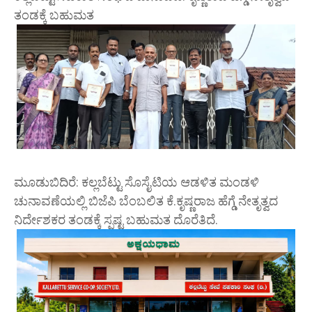
ತಂಡಕ್ಕೆ ಬಹುಮತ
ಮೂಡುಬಿದಿರೆ: ಕಲ್ಲಬೆಟ್ಟು ಸೊಸೈಟಿಯ ಆಡಳಿತ ಮಂಡಳಿ
ಚುನಾವಣೆಯಲ್ಲಿ ಬಿಜೆಪಿ ಬೆಂಬಲಿತ ಕೆ.ಕೃಷ್ಣರಾಜ ಹೆಗ್ಡೆ ನೇತೃತ್ವದ
ನಿರ್ದೇಶಕರ ತಂಡಕ್ಕೆ ಸ್ಪಷ್ಟ ಬಹುಮತ ದೊರೆತಿದೆ.