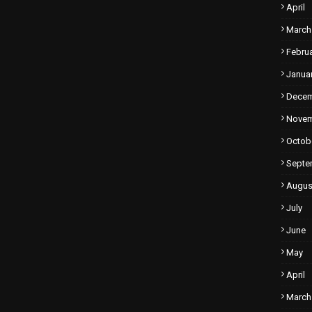
April
March
Febru
Janua
Dece
Nove
Octob
Septe
Augus
July
June
May
April
March