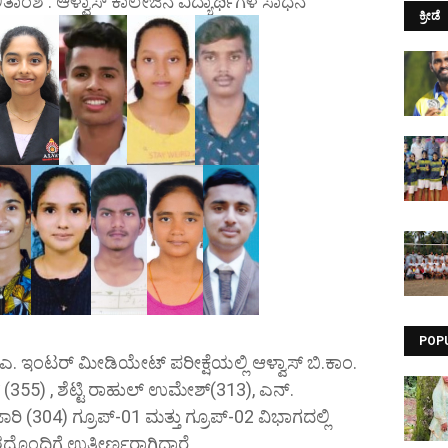
ಾಂಶ : ಆಳ್ವಾಸ್ ಕಾಲೇಜಿನ ವಿದ್ಯಾರ್ಥಿಗಳ ಸಾಧನೆ
ಕ್ರೀಡೆ
POP
.ಎ. ಇಂಟರ್ ಮೀಡಿಯೇಟ್ ಪರೀಕ್ಷೆಯಲ್ಲಿ ಆಳ್ವಾಸ್ ಬಿ.ಕಾಂ.
ಸ್ (355) , ಶೆಟ್ಟಿ ರಾಹುಲ್ ಉಮೇಶ್(313), ಎನ್.
(304) ಗ್ರೂಪ್-01 ಮತ್ತು ಗ್ರೂಪ್-02 ವಿಭಾಗದಲ್ಲಿ
ಂದಿಗೆ ಉತ್ತೀರ್ಣರಾಗಿದ್ದಾರೆ.