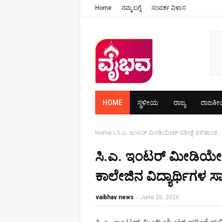
Home
ನಮ್ಮ ಬಗ್ಗೆ
ಸಂಪರ್ಕ ವಿಳಾಸ
HOME
ಸ್ಥಳೀಯ
ರಾಜ್ಯ
ರಾಜಕ
Home
ಸಿ.ಎ. ಇಂಟರ್ ಮೀಡಿಯೇಟ್ ಪರೀಕ್ಷೆ ಫಲಿತಾಂಶ : ಆ
ಸಿ.ಎ. ಇಂಟರ್ ಮೀಡಿಯೇಟ್ 
ಕಾಲೇಜಿನ ವಿದ್ಯಾರ್ಥಿಗಳ ಸ
vaibhav news
-
June 26, 2026