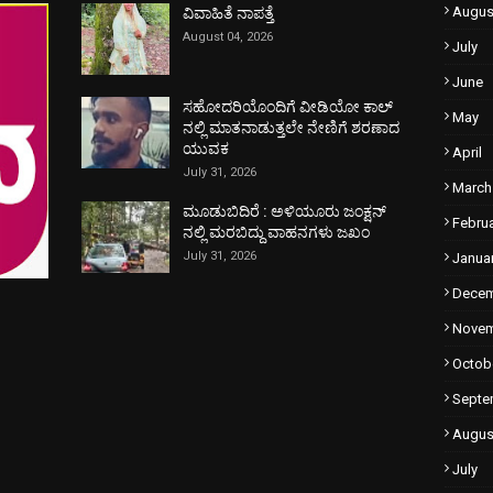
Augus
ವಿವಾಹಿತೆ ನಾಪತ್ತೆ
August 04, 2026
July
June
ಸಹೋದರಿಯೊಂದಿಗೆ ವೀಡಿಯೋ ಕಾಲ್
May
ನಲ್ಲಿ ಮಾತನಾಡುತ್ತಲೇ ನೇಣಿಗೆ ಶರಣಾದ
ಯುವಕ
April
July 31, 2026
March
ಮೂಡುಬಿದಿರೆ : ಅಳಿಯೂರು ಜಂಕ್ಷನ್
Febru
ನಲ್ಲಿ ಮರಬಿದ್ದು ವಾಹನಗಳು ಜಖಂ
July 31, 2026
Janua
Dece
Nove
Octob
Septe
Augus
July