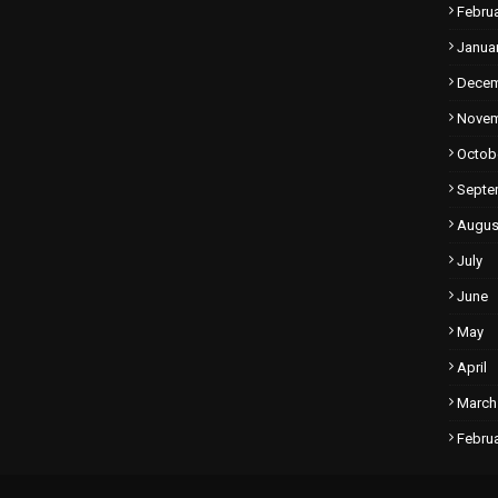
Febru
Janua
Dece
Nove
Octob
Septe
Augus
July
June
May
April
March
Febru