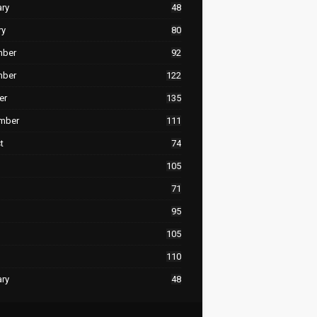
ary
48
ry
80
mber
92
mber
122
er
135
mber
111
t
74
105
71
95
105
110
ary
48