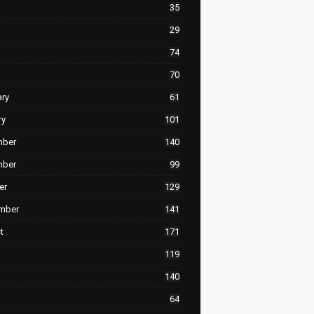
35
29
74
70
ary
61
ry
101
mber
140
mber
99
er
129
mber
141
t
171
119
140
64