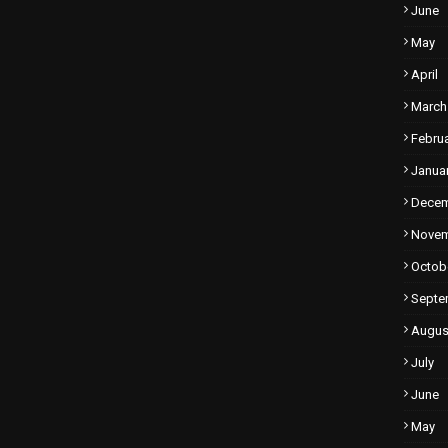
June
May
April
March
Febru
Janua
Dece
Nove
Octob
Septe
Augus
July
June
May