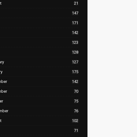
t
21
147
171
142
123
128
ary
127
ry
175
mber
142
mber
70
er
75
mber
76
t
102
71