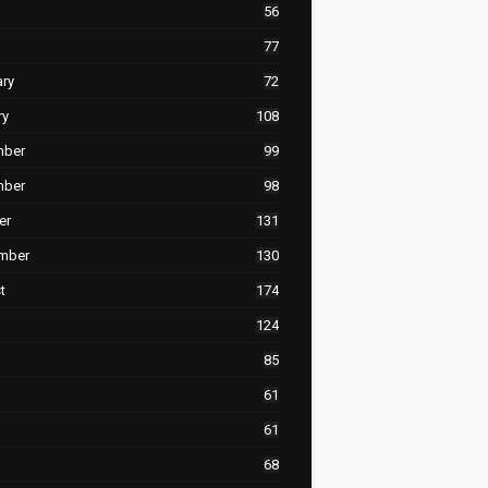
56
77
ary
72
ry
108
mber
99
mber
98
er
131
mber
130
t
174
124
85
61
61
68