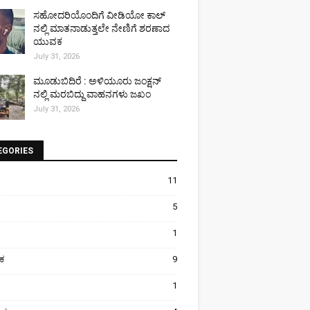
ಸಹೋದರಿಯೊಂದಿಗೆ ವೀಡಿಯೋ ಕಾಲ್
ನಲ್ಲಿ ಮಾತನಾಡುತ್ತಲೇ ನೇಣಿಗೆ ಶರಣಾದ
ಯುವಕ
July 31, 2026
ಮೂಡುಬಿದಿರೆ : ಅಳಿಯೂರು ಜಂಕ್ಷನ್
ನಲ್ಲಿ ಮರಬಿದ್ದು ವಾಹನಗಳು ಜಖಂ
July 31, 2026
EGORIES
11
5
1
ಿಕ
9
1