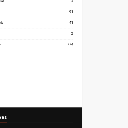
ೀಯ
4
91
ರೀಯ
41
2
ಯ
774
ves