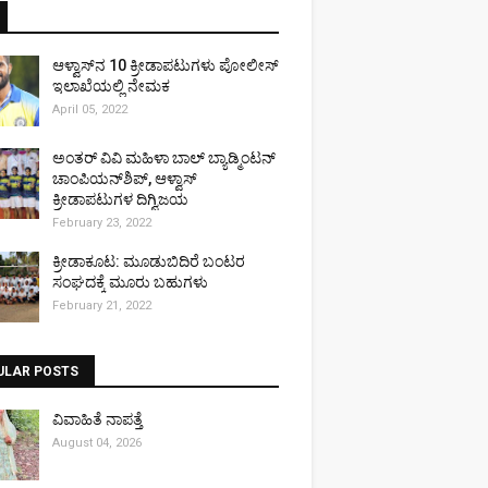
ಆಳ್ವಾಸ್‌ನ 10 ಕ್ರೀಡಾಪಟುಗಳು ಪೋಲೀಸ್
ಇಲಾಖೆಯಲ್ಲಿ ನೇಮಕ
April 05, 2022
ಅಂತರ್ ವಿವಿ ಮಹಿಳಾ ಬಾಲ್ ಬ್ಯಾಡ್ಮಿಂಟನ್
ಚಾಂಪಿಯನ್‌ಶಿಪ್, ಆಳ್ವಾಸ್
ಕ್ರೀಡಾಪಟುಗಳ ದಿಗ್ವಿಜಯ
February 23, 2022
ಕ್ರೀಡಾಕೂಟ: ಮೂಡುಬಿದಿರೆ ಬಂಟರ
ಸಂಘದಕ್ಕೆ ಮೂರು ಬಹುಗಳು
February 21, 2022
ULAR POSTS
ವಿವಾಹಿತೆ ನಾಪತ್ತೆ
August 04, 2026