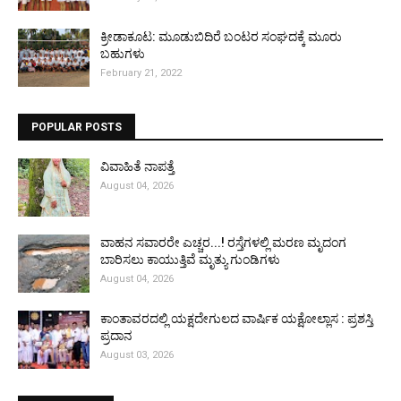
ಕ್ರೀಡಾಕೂಟ: ಮೂಡುಬಿದಿರೆ ಬಂಟರ ಸಂಘದಕ್ಕೆ ಮೂರು
ಬಹುಗಳು
February 21, 2022
POPULAR POSTS
ವಿವಾಹಿತೆ ನಾಪತ್ತೆ
August 04, 2026
ವಾಹನ ಸವಾರರೇ ಎಚ್ಚರ...! ರಸ್ತೆಗಳಲ್ಲಿ ಮರಣ ಮೃದಂಗ
ಬಾರಿಸಲು ಕಾಯುತ್ತಿವೆ ಮೃತ್ಯು ಗುಂಡಿಗಳು
August 04, 2026
ಕಾಂತಾವರದಲ್ಲಿ ಯಕ್ಷದೇಗುಲದ ವಾರ್ಷಿಕ ಯಕ್ಷೋಲ್ಲಾಸ : ಪ್ರಶಸ್ತಿ
ಪ್ರದಾನ
August 03, 2026