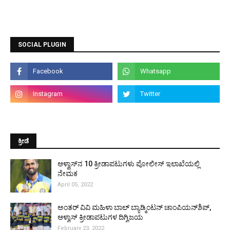
SOCIAL PLUGIN
ಕ್ರೀಡೆ
ಆಳ್ವಾಸ್‌ನ 10 ಕ್ರೀಡಾಪಟುಗಳು ಪೋಲೀಸ್ ಇಲಾಖೆಯಲ್ಲಿ
ನೇಮಕ
April 05, 2022
ಅಂತರ್ ವಿವಿ ಮಹಿಳಾ ಬಾಲ್ ಬ್ಯಾಡ್ಮಿಂಟನ್ ಚಾಂಪಿಯನ್‌ಶಿಪ್,
ಆಳ್ವಾಸ್ ಕ್ರೀಡಾಪಟುಗಳ ದಿಗ್ವಿಜಯ
February 23, 2022