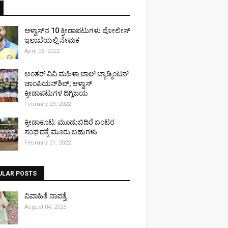
ಆಳ್ವಾಸ್‌ನ 10 ಕ್ರೀಡಾಪಟುಗಳು ಪೋಲೀಸ್
ಇಲಾಖೆಯಲ್ಲಿ ನೇಮಕ
April 05, 2022
ಅಂತರ್ ವಿವಿ ಮಹಿಳಾ ಬಾಲ್ ಬ್ಯಾಡ್ಮಿಂಟನ್
ಚಾಂಪಿಯನ್‌ಶಿಪ್, ಆಳ್ವಾಸ್
ಕ್ರೀಡಾಪಟುಗಳ ದಿಗ್ವಿಜಯ
February 23, 2022
ಕ್ರೀಡಾಕೂಟ: ಮೂಡುಬಿದಿರೆ ಬಂಟರ
ಸಂಘದಕ್ಕೆ ಮೂರು ಬಹುಗಳು
February 21, 2022
ULAR POSTS
ವಿವಾಹಿತೆ ನಾಪತ್ತೆ
August 04, 2026