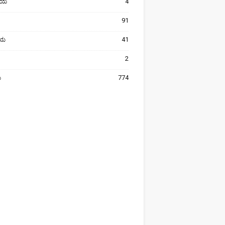
ೀಯ
4
91
ರೀಯ
41
2
ಯ
774