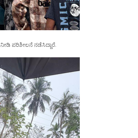
ೀಡಿ ಪರಿಶೀಲನೆ ನಡೆಸಿದ್ದಾರೆ.