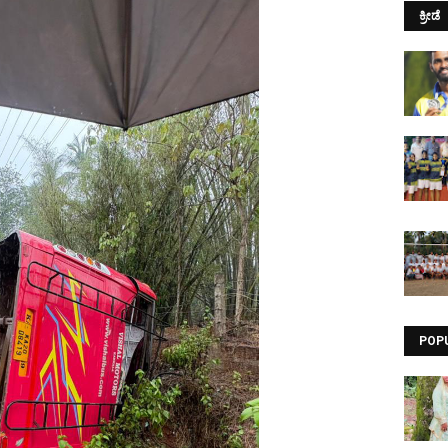
ಕ್ರೀಡೆ
POP