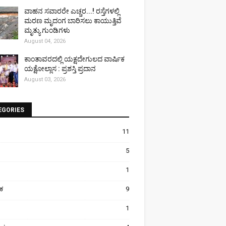
ವಾಹನ ಸವಾರರೇ ಎಚ್ಚರ...! ರಸ್ತೆಗಳಲ್ಲಿ
ಮರಣ ಮೃದಂಗ ಬಾರಿಸಲು ಕಾಯುತ್ತಿವೆ
ಮೃತ್ಯು ಗುಂಡಿಗಳು
August 04, 2026
ಕಾಂತಾವರದಲ್ಲಿ ಯಕ್ಷದೇಗುಲದ ವಾರ್ಷಿಕ
ಯಕ್ಷೋಲ್ಲಾಸ : ಪ್ರಶಸ್ತಿ ಪ್ರದಾನ
August 03, 2026
EGORIES
11
5
1
ಿಕ
9
1