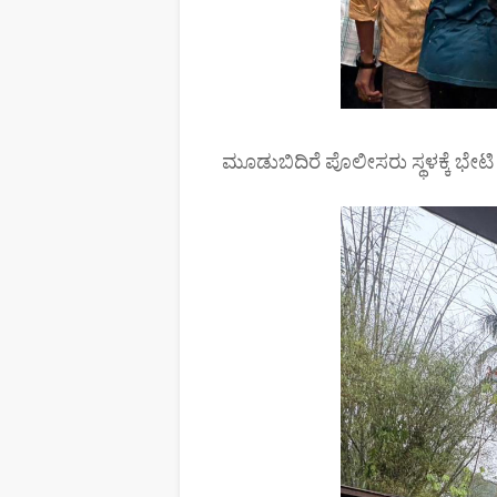
ಮೂಡುಬಿದಿರೆ ಪೊಲೀಸರು ಸ್ಥಳಕ್ಕೆ ಭೇಟಿ ನ