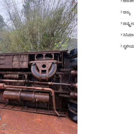
ರಾಜಕ
ರಾಜ್ಯ
ರಾಷ್ಟ್
ಸಿನಿಮಾ
ಸ್ಥಳೀ