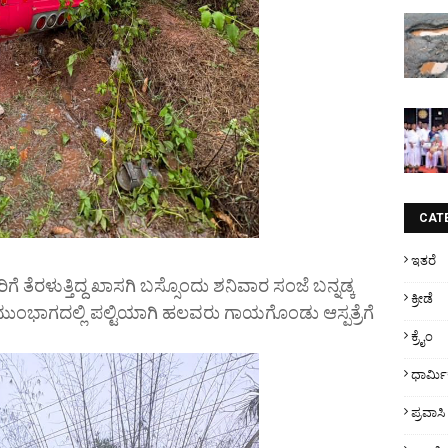
CAT
ಇತರೆ
 ತೆರಳುತ್ತಿದ್ದ ಖಾಸಗಿ ಬಸ್ಸೊಂದು ಶನಿವಾರ ಸಂಜೆ ಬನ್ನಡ್ಕ
ಕ್ರೀಡೆ
ಮುಂಭಾಗದಲ್ಲಿ ಪಲ್ಟಿಯಾಗಿ ಹಲವರು ಗಾಯಗೊಂಡು ಆಸ್ಪತ್ರೆಗೆ
ಕ್ರೈಂ
ಧಾರ್ಮ
ಪ್ರವಾಸಿ