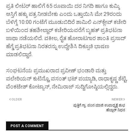
ಪ್ರತಿ ಲೀಟರ್ ಹಾಲಿಗೆ 65 ರೂಪಾಯಿ ದರ ನಿಗದಿ ಹಾಗೂ ಕುಮ್ಕಿ
ಆಸ್ತಿಗೆ ಹಕ್ಕು ಪತ್ರ ನೀಡಬೇಕು ಎಂದು ಒತ್ತಾಯಿಸಿ ಮೇ 29ರಂದು
ಬೆಳಿಗ್ಗೆ 10:00 ಗಂಟೆಗೆ ಮೂಡುಬಿದಿರೆ ಶಾಮಿಲಿ ಎನ್‌ಕ್ಲೇವ್ ಕಚೇರಿ
ಬಳಿಯಿಂದ ತಹಶೀಲ್ದಾರ್ ಕಚೇರಿಯವರೆಗೆ ಬೃಹತ್ ಪ್ರತಿಭಟನಾ
ಜಾಥಾ ನಡೆಯಲಿದೆ. ವಕೀಲ, ರೈತ ಹೋರಾಟಗಾರ ಶಾಂತಿ ಪ್ರಸಾದ್
ಹೆಗ್ಡೆ ಪ್ರತಿಭಟನಾ ನಿರತರನ್ನು ಉದ್ದೇಶಿಸಿ ದಿಕ್ಸೂಚಿ ಭಾಷಣ
ಮಾಡಲಿದ್ದಾರೆ.
ಸಂಘಟನೆಯ ಪ್ರಮುಖರಾದ ಪ್ರವೀಣ್ ಭಂಡಾರಿ ಮತ್ತು
ವಲೇರಿಯನ್ ಕುಟಿನ್ಹೊ, ವಸಂತ್ ಭಟ್ ಪಯ್ಯಾಡಿ, ರಾಧಾಕೃಷ್ಣ ಶೆಟ್ಟಿ,
ವೆಂಕಟೇಶ್ ಕೋಟ್ಯಾನ್, ನೇಮಿರಾಜ್ ಸುದ್ದಿಗೋಷ್ಠಿಯಲ್ಲಿದ್ದರು.
OLDER
NEWER
ಪುತ್ತಿಗೆ ಗ್ರಾ. ಪಂನ ಮಾಜಿ ಉಪಾಧ್ಯಕ್ಷೆ ಶುಭ
ಹೆಬ್ಬಾರ್ ನಿಧನ
POST A COMMENT