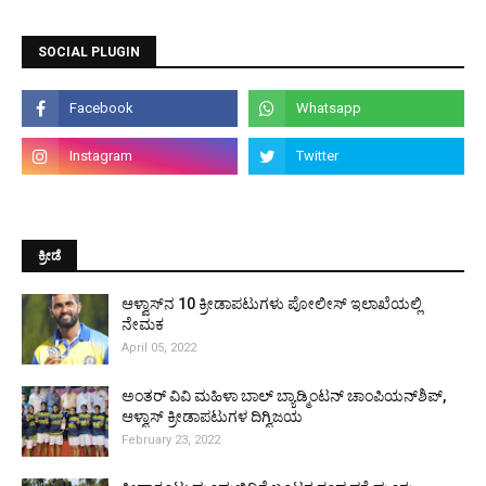
SOCIAL PLUGIN
ಕ್ರೀಡೆ
ಆಳ್ವಾಸ್‌ನ 10 ಕ್ರೀಡಾಪಟುಗಳು ಪೋಲೀಸ್ ಇಲಾಖೆಯಲ್ಲಿ
ನೇಮಕ
April 05, 2022
ಅಂತರ್ ವಿವಿ ಮಹಿಳಾ ಬಾಲ್ ಬ್ಯಾಡ್ಮಿಂಟನ್ ಚಾಂಪಿಯನ್‌ಶಿಪ್,
ಆಳ್ವಾಸ್ ಕ್ರೀಡಾಪಟುಗಳ ದಿಗ್ವಿಜಯ
February 23, 2022