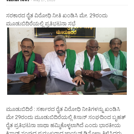
vaibhav news
-
May 27, 2026
ಸರಕಾರದ ರೈತ ವಿರೋಧಿ ನೀತಿ ಖಂಡಿಸಿ ಮೇ. 29ರಂದು
ಮೂಡುಬಿದಿರೆಯಲ್ಲಿ ಪ್ರತಿಭಟನಾ ಸಭೆ
ಮೂಡುಬಿದಿರೆ : ಸರ್ಕಾರದ ರೈತ ವಿರೋಧಿ ನೀತಿಗಳನ್ನು ಖಂಡಿಸಿ
ಮೇ 29ರಂದು ಮೂಡುಬಿದಿರೆಯಲ್ಲಿ ಕಿಸಾನ್ ಸಂಘದಿಂದ ಬೃಹತ್
ರೈತ ಪ್ರತಿಭಟನಾ ಜಾಥಾ ಹಮ್ಮಿಕೊಳ್ಳಲಾಗಿದೆ ಎಂದು ಭಾರತೀಯ
ಕಿಸಾನ್ ಸಂಘದ ಪ್ರಮುಖರಾದ ಜಾಯ್ಲಸ್ ಡಿಸೋಜ ತಿಳಿಸಿದರು.