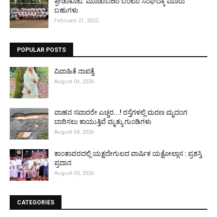
ಕ್ರೀಡಾಕೂಟ: ಮೂಡುಬಿದಿರೆ ಬಂಟರ ಸಂಘದಕ್ಕೆ ಮೂರು
ಬಹುಗಳು
February 21, 2022
POPULAR POSTS
ವಿವಾಹಿತೆ ನಾಪತ್ತೆ
August 04, 2026
ವಾಹನ ಸವಾರರೇ ಎಚ್ಚರ...! ರಸ್ತೆಗಳಲ್ಲಿ ಮರಣ ಮೃದಂಗ
ಬಾರಿಸಲು ಕಾಯುತ್ತಿವೆ ಮೃತ್ಯು ಗುಂಡಿಗಳು
August 04, 2026
ಕಾಂತಾವರದಲ್ಲಿ ಯಕ್ಷದೇಗುಲದ ವಾರ್ಷಿಕ ಯಕ್ಷೋಲ್ಲಾಸ : ಪ್ರಶಸ್ತಿ
ಪ್ರದಾನ
August 03, 2026
CATEGORIES