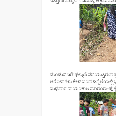
ನೆತ್ತೋಡಿ ಫಲ್ಗುಣಿ ನದಿಯಲ್ಲಿ ಅಕ್ರಮ 
ಮೂಡುಬಿದಿರೆ: ಫಲ್ಗುಣಿ ನದಿಯುತ್ತಿರುವ ಪ್
ಆರೋಪಗಳು ಕೇಳಿ ಬಂದ ಹಿನ್ನೆಲೆಯಲ್ಲಿ
ಬುಧವಾರ ಸಾಯಂಕಾಲ ಮಾರೂರು-ಪುಚ್ಚೆಮೊ