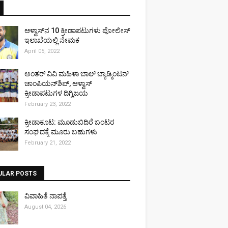
ಆಳ್ವಾಸ್‌ನ 10 ಕ್ರೀಡಾಪಟುಗಳು ಪೋಲೀಸ್
ಇಲಾಖೆಯಲ್ಲಿ ನೇಮಕ
April 05, 2022
ಅಂತರ್ ವಿವಿ ಮಹಿಳಾ ಬಾಲ್ ಬ್ಯಾಡ್ಮಿಂಟನ್
ಚಾಂಪಿಯನ್‌ಶಿಪ್, ಆಳ್ವಾಸ್
ಕ್ರೀಡಾಪಟುಗಳ ದಿಗ್ವಿಜಯ
February 23, 2022
ಕ್ರೀಡಾಕೂಟ: ಮೂಡುಬಿದಿರೆ ಬಂಟರ
ಸಂಘದಕ್ಕೆ ಮೂರು ಬಹುಗಳು
February 21, 2022
ULAR POSTS
ವಿವಾಹಿತೆ ನಾಪತ್ತೆ
August 04, 2026