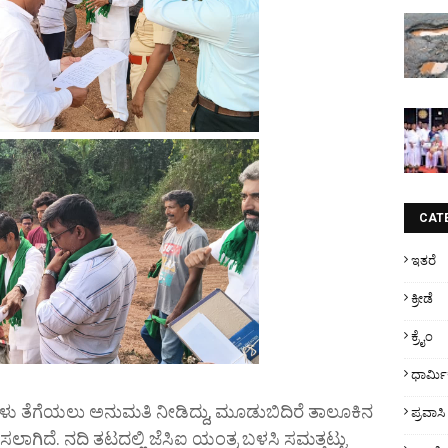
CAT
ಇತರೆ
ಕ್ರೀಡೆ
ಕ್ರೈಂ
ಧಾರ್ಮ
ರಳು ತೆಗೆಯಲು ಅನುಮತಿ ನೀಡಿದ್ದು, ಮೂಡುಬಿದಿರೆ ತಾಲೂಕಿನ
ಪ್ರವಾಸಿ
ಸಲಾಗಿದೆ. ನದಿ ತಟದಲ್ಲಿ ಜೆಸಿಐ ಯಂತ್ರ ಬಳಸಿ ಸಮತ್ತಟ್ಟು