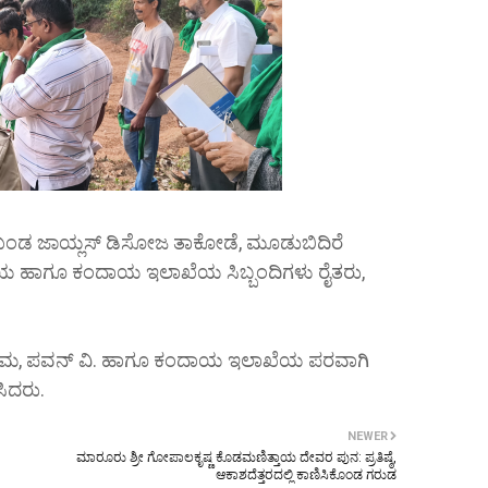
ಡ ಜಾಯ್ಲಸ್ ಡಿಸೋಜ ತಾಕೋಡೆ, ಮೂಡುಬಿದಿರೆ
ದಾಯ ಹಾಗೂ ಕಂದಾಯ ಇಲಾಖೆಯ ಸಿಬ್ಬಂದಿಗಳು ರೈತರು,
ಭಾಮ, ಪವನ್ ವಿ. ಹಾಗೂ ಕಂದಾಯ ಇಲಾಖೆಯ ಪರವಾಗಿ
ಸಿದರು.
NEWER
ಮಾರೂರು ಶ್ರೀ ಗೋಪಾಲಕೃಷ್ಣ ಕೊಡಮಣಿತ್ತಾಯ ದೇವರ ಪುನ: ಪ್ರತಿಷ್ಠೆ,
ಆಕಾಶದೆತ್ತರದಲ್ಲಿ ಕಾಣಿಸಿಕೊಂಡ ಗರುಡ