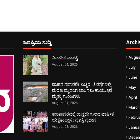
ಜನಪ್ರಿಯ ಸುದ್ದಿ
Archi
Augus
ವಿವಾಹಿತೆ ನಾಪತ್ತೆ
August 04, 2026
July
June
ವಾಹನ ಸವಾರರೇ ಎಚ್ಚರ...! ರಸ್ತೆಗಳಲ್ಲಿ
May
ಮರಣ ಮೃದಂಗ ಬಾರಿಸಲು ಕಾಯುತ್ತಿವೆ
ಮೃತ್ಯು ಗುಂಡಿಗಳು
April
August 04, 2026
March
ಕಾಂತಾವರದಲ್ಲಿ ಯಕ್ಷದೇಗುಲದ ವಾರ್ಷಿಕ
Febru
ಯಕ್ಷೋಲ್ಲಾಸ : ಪ್ರಶಸ್ತಿ ಪ್ರದಾನ
August 03, 2026
Janua
Dece