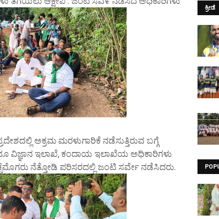
ಮರಳು ತೆಗೆಯಲು ಆಕ್ಷೇಪ : ಜಂಟಿ ಸವೆ೯ ನಡೆಸಿದ ಅಧಿಕಾರಿಗಳು
ಕ್ರೀಡೆ
ರದೇಶದಲ್ಲಿ ಅಕ್ರಮ ಮರಳುಗಾರಿಕೆ ನಡೆಸುತ್ತಿರುವ ಬಗ್ಗೆ
 ಭೂ ವಿಜ್ಞಾನ ಇಲಾಖೆ, ಕಂದಾಯ ಇಲಾಖೆಯ ಅಧಿಕಾರಿಗಳು
ಗರು ನೆತ್ತೋಡಿ ಪರಿಸರದಲ್ಲಿ ಜಂಟಿ ಸರ್ವೇ ನಡೆಸಿದರು.
POP