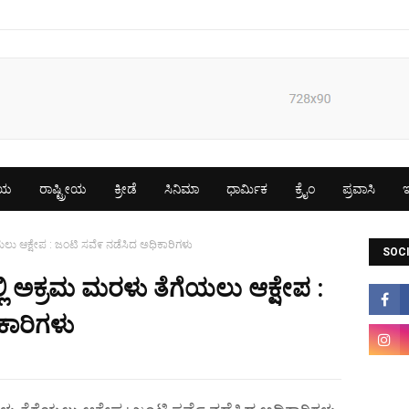
ೀಯ
ರಾಷ್ಟ್ರೀಯ
ಕ್ರೀಡೆ
ಸಿನಿಮಾ
ಧಾರ್ಮಿಕ
ಕ್ರೈಂ
ಪ್ರವಾಸಿ
ಇ
ೆಯಲು ಆಕ್ಷೇಪ : ಜಂಟಿ ಸವೆ೯ ನಡೆಸಿದ ಅಧಿಕಾರಿಗಳು
SOCI
್ಲಿ ಅಕ್ರಮ ಮರಳು ತೆಗೆಯಲು ಆಕ್ಷೇಪ :
ಕಾರಿಗಳು