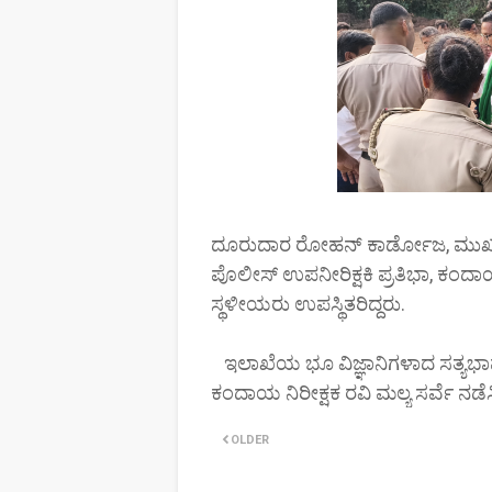
ದೂರುದಾರ ರೋಹನ್ ಕಾರ್ಡೋಜ, ಮುಖಂ
ಪೊಲೀಸ್ ಉಪನೀರಿಕ್ಷಕಿ ಪ್ರತಿಭಾ, ಕಂ
ಸ್ಥಳೀಯರು ಉಪಸ್ಥಿತರಿದ್ದರು.
ಇಲಾಖೆಯ ಭೂ ವಿಜ್ಞಾನಿಗಳಾದ ಸತ್ಯ
ಕಂದಾಯ ನಿರೀಕ್ಷಕ ರವಿ ಮಲ್ಯ ಸರ್ವೆ ನಡೆ
OLDER