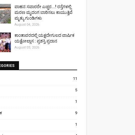
ವಾಹನ ಸವಾರರೇ ಎಚ್ಚರ...! ರಸ್ತೆಗಳಲ್ಲಿ
ಮರಣ ಮೃದಂಗ ಬಾರಿಸಲು ಕಾಯುತ್ತಿವೆ
ಮೃತ್ಯು ಗುಂಡಿಗಳು
August 04, 2026
ಕಾಂತಾವರದಲ್ಲಿ ಯಕ್ಷದೇಗುಲದ ವಾರ್ಷಿಕ
ಯಕ್ಷೋಲ್ಲಾಸ : ಪ್ರಶಸ್ತಿ ಪ್ರದಾನ
August 03, 2026
EGORIES
11
5
1
ಿಕ
9
1