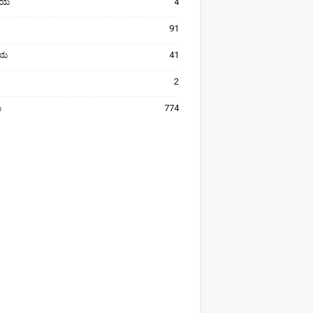
ೀಯ
4
91
ರೀಯ
41
2
ಯ
774