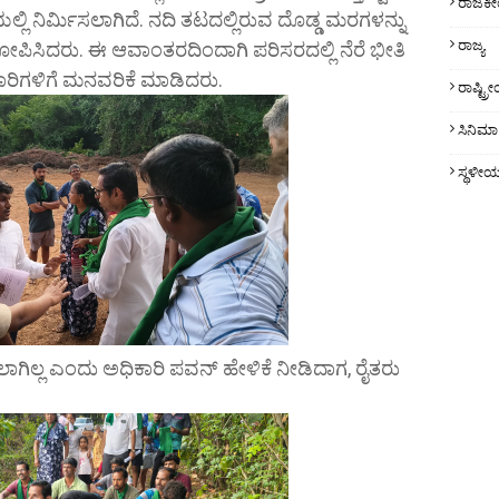
ರಾಜಕ
ಲ್ಲಿ ನಿರ್ಮಿಸಲಾಗಿದೆ. ನದಿ ತಟದಲ್ಲಿರುವ ದೊಡ್ಡ ಮರಗಳನ್ನು
ರಾಜ್ಯ
ೋಪಿಸಿದರು. ಈ ಆವಾಂತರದಿಂದಾಗಿ ಪರಿಸರದಲ್ಲಿ ನೆರೆ ಭೀತಿ
ಿಗಳಿಗೆ ಮನವರಿಕೆ ಮಾಡಿದರು.
ರಾಷ್ಟ್
ಸಿನಿಮಾ
ಸ್ಥಳೀ
ಲಾಗಿಲ್ಲ ಎಂದು ಅಧಿಕಾರಿ ಪವನ್ ಹೇಳಿಕೆ ನೀಡಿದಾಗ, ರೈತರು