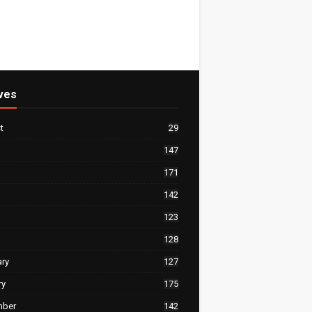
ves
t
29
147
171
142
123
128
ary
127
ry
175
mber
142