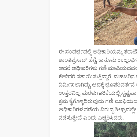
ಈ ಸಂದರ್ಭದಲ್ಲಿ ಅಧಿಕಾರಿಯನ್ನು ತರಾ
ಶಾಂತಿಪ್ರಸಾದ್ ಹೆಗ್ಡೆ, ಕಾನೂನು ಉಲ್ಲಂಘಿಸ
ಆದರೆ ಅಧಿಕಾರಿಗಳು ಗಣಿ ಮಾಫಿಯದವರ ಜೊ
ಕೇಳಿದರೆ ಸತಾಯಿಸುತ್ತಿದ್ದಾರೆ. ಮಹಜರಿನ 
ನಿರ್ಮಿಸಲಾಗಿದ್ದು, ಅದಕ್ಕೆ ಭೂಪರಿವರ್ತ
ಉತ್ತರವಿಲ್ಲ. ಮರಳುಗಾರಿಕೆಯಲ್ಲಿ ಸ್ಪಷ್ಟ
ಕ್ರಮ ಕೈಗೊಳ್ಳದಿರುವುದು ಗಣಿ ಮಾಫಿಯದ
ಅಧಿಕಾರಿಗಳ ನಡೆಯ ವಿರುದ್ಧ ಶೀಘ್ರದಲ್ಲೇ ಜ
ನಡೆಸುತ್ತೇವೆ ಎಂದು ಎಚ್ಚರಿಸಿದರು.