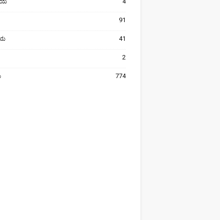
ೀಯ
4
91
ರೀಯ
41
2
ಯ
774