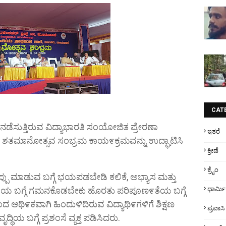
CAT
 ನಡೆಸುತ್ತಿರುವ ವಿದ್ಯಾಭಾರತಿ ಸಂಯೋಜಿತ ಪ್ರೇರಣಾ
ಇತರೆ
 ಶತಮಾನೋತ್ಸವ ಸಂಭ್ರಮ ಕಾಯ೯ಕ್ರಮವನ್ನು ಉದ್ಘಾಟಿಸಿ
ಕ್ರೀಡೆ
ಕ್ರೈಂ
ಂದ ತಪ್ಪು ಮಾಡುವ ಬಗ್ಗೆ ಭಯಪಡಬೇಡಿ ಕಲಿಕೆ, ಅಭ್ಯಾಸ ಮತ್ತು
ಗತಿಯ ಬಗ್ಗೆ ಗಮನಕೊಡಬೇಕು ಹೊರತು ಪರಿಪೂಣ೯ತೆಯ ಬಗ್ಗೆ
ಧಾರ್ಮ
ಆಥಿ೯ಕವಾಗಿ ಹಿಂದುಳಿದಿರುವ ವಿದ್ಯಾಥಿ೯ಗಳಿಗೆ ಶಿಕ್ಷಣ
ಪ್ರವಾಸಿ
್ಧಿಯ ಬಗ್ಗೆ ಪ್ರಶಂಸೆ ವ್ಯಕ್ತ ಪಡಿಸಿದರು.