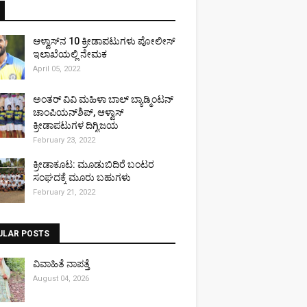
ಆಳ್ವಾಸ್‌ನ 10 ಕ್ರೀಡಾಪಟುಗಳು ಪೋಲೀಸ್
ಇಲಾಖೆಯಲ್ಲಿ ನೇಮಕ
April 05, 2022
ಅಂತರ್ ವಿವಿ ಮಹಿಳಾ ಬಾಲ್ ಬ್ಯಾಡ್ಮಿಂಟನ್
ಚಾಂಪಿಯನ್‌ಶಿಪ್, ಆಳ್ವಾಸ್
ಕ್ರೀಡಾಪಟುಗಳ ದಿಗ್ವಿಜಯ
February 23, 2022
ಕ್ರೀಡಾಕೂಟ: ಮೂಡುಬಿದಿರೆ ಬಂಟರ
ಸಂಘದಕ್ಕೆ ಮೂರು ಬಹುಗಳು
February 21, 2022
ULAR POSTS
ವಿವಾಹಿತೆ ನಾಪತ್ತೆ
August 04, 2026