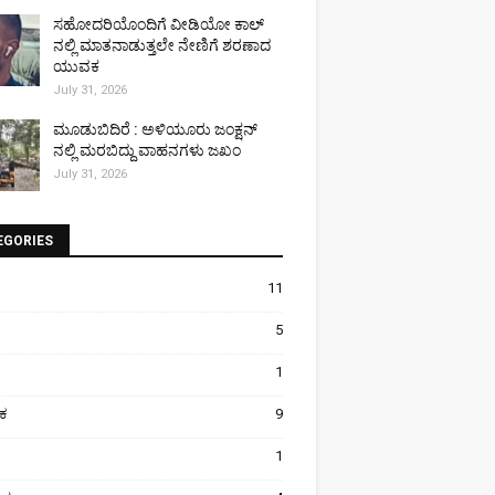
ಸಹೋದರಿಯೊಂದಿಗೆ ವೀಡಿಯೋ ಕಾಲ್
ನಲ್ಲಿ ಮಾತನಾಡುತ್ತಲೇ ನೇಣಿಗೆ ಶರಣಾದ
ಯುವಕ
July 31, 2026
ಮೂಡುಬಿದಿರೆ : ಅಳಿಯೂರು ಜಂಕ್ಷನ್
ನಲ್ಲಿ ಮರಬಿದ್ದು ವಾಹನಗಳು ಜಖಂ
July 31, 2026
EGORIES
11
5
1
ಿಕ
9
1