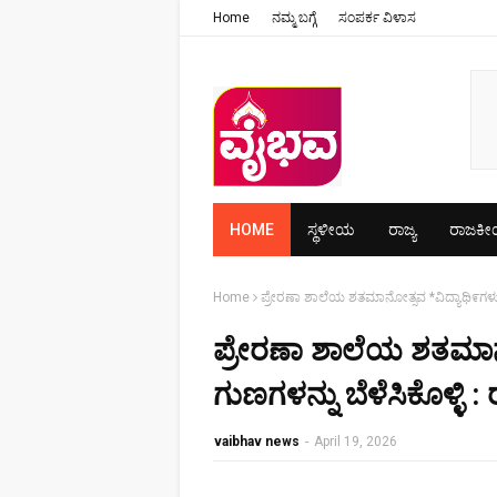
Home
ನಮ್ಮ ಬಗ್ಗೆ
ಸಂಪರ್ಕ ವಿಳಾಸ
HOME
ಸ್ಥಳೀಯ
ರಾಜ್ಯ
ರಾಜಕ
Home
ಪ್ರೇರಣಾ ಶಾಲೆಯ ಶತಮಾನೋತ್ಸವ *ವಿದ್ಯಾಥಿ೯ಗಳು ಪ್
ಪ್ರೇರಣಾ ಶಾಲೆಯ ಶತಮಾನೋತ
ಗುಣಗಳನ್ನು ಬೆಳೆಸಿಕೊಳ್ಳಿ
vaibhav news
-
April 19, 2026