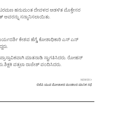
ೀ ವೆಂಕಟರಮಣ ಹನುಮಂತ ದೇವಳದ ಆಡಳಿತ ಮೊಕ್ತೇಸರ
 ಅವರನ್ನು ಸನ್ಮಾನಿಸಲಾಯಿತು.
ಯದರ್ಶಿ ಕೇಶವ ಹೆಗ್ಡೆ, ಕೋಶಾಧಿಕಾರಿ ಎಸ್ ಎನ್
ದರು.
ಾ ಪ್ರಾಸ್ತಾವಿಕವಾಗಿ ಮಾತನಾಡಿ ಸ್ವಾಗತಿಸಿದರು. ರೋಹನ್
.ಶಿಕ್ಷಕಿ ವತ್ಸಲಾ ರಾಜೇಶ್ ವಂದಿಸಿದರು.
NEWER
ಬಿಜೆಪಿ ಯುವ ಮೋಚಾ೯ದ ಮಂಡಲದ ಮಾಸಿಕ ಸಭೆ