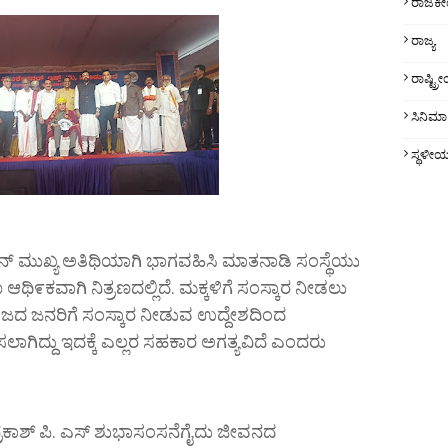
ರಾಜಕ
ರಾಜ್ಯ
ರಾಷ್ಟ್
ಸಿನಿಮಾ
ಸ್ಥಳೀ
ನ್ ಮುಖ್ಯ ಅತಿಥಿಯಾಗಿ ಭಾಗವಹಿಸಿ ಮಾತನಾಡಿ ಸಂಸ್ಥೆಯು
ಥಿ೯ಕವಾಗಿ ನಿತ್ರಣದಲ್ಲಿದೆ. ಮಕ್ಕಳಿಗೆ ಸಂಸ್ಕಾರ ನೀಡಲು
ಸಮಾಜದ ಜನರಿಗೆ ಸಂಸ್ಕಾರ ನೀಡುವ ಉದ್ದೇಶದಿಂದ
ಗಿದ್ದು ಇದಕ್ಕೆ ಎಲ್ಲರ ಸಹಕಾರ ಅಗತ್ಯವಿದೆ ಎಂದರು
ಪ್ರಕಾಶ್ ಪಿ. ಎಸ್ ಶುಭಾಸಂಸನೆಗೈದು ಜೀವನದ