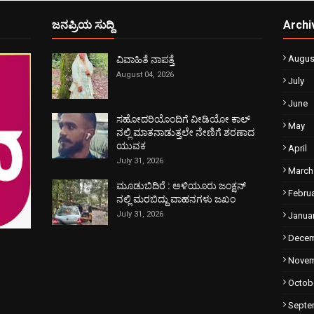
ಜನಪ್ರಿಯ ಸುದ್ದಿ
Archi
Augus
ವಿವಾಹಿತೆ ನಾಪತ್ತೆ
August 04, 2026
July
June
ಸಹೋದರಿಯೊಂದಿಗೆ ವೀಡಿಯೋ ಕಾಲ್
May
ನಲ್ಲಿ ಮಾತನಾಡುತ್ತಲೇ ನೇಣಿಗೆ ಶರಣಾದ
ಯುವಕ
April
July 31, 2026
March
ಮೂಡುಬಿದಿರೆ : ಅಳಿಯೂರು ಜಂಕ್ಷನ್
Febru
ನಲ್ಲಿ ಮರಬಿದ್ದು ವಾಹನಗಳು ಜಖಂ
July 31, 2026
Janua
Dece
Nove
Octob
Septe