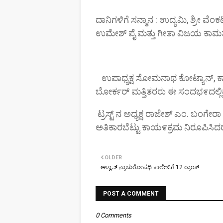
ದಾನಿಗಳಿಗೆ ಸನ್ಮಾನ : ಉದ್ಯಮಿ, ಶ್ರ
ಉಮೇಶ್ ಪೈ ಮತ್ತು ಗೀತಾ ವಿಜಯ ಕಾಮತ್
ಉಪಾಧ್ಯಕ್ಷ ಸೋಮನಾಥ ಕೋಟ್ಯಾನ್, ಕಾರ್
ಬೋರ್ಕರ್ ಮತ್ತಿತರರು ಈ ಸಂದಭ೯ದಲ್ಲಿದ್
ಟ್ರಸ್ಟ್ ನ ಅಧ್ಯಕ್ಷ ರಾಜೇಶ್ ಎಂ. ಬಂಗೇರ
ಅತಿಕಾರಬೆಟ್ಟು ಕಾಯ೯ಕ್ರಮ ನಿರೂಪಿಸಿದರು
OLDER
ಆಳ್ವಾಸ್ ನ್ಯಾಚುರೋಪಥಿ ಕಾಲೇಜಿಗೆ 12 ರ‍್ಯಾಂಕ್
POST A COMMENT
0 Comments