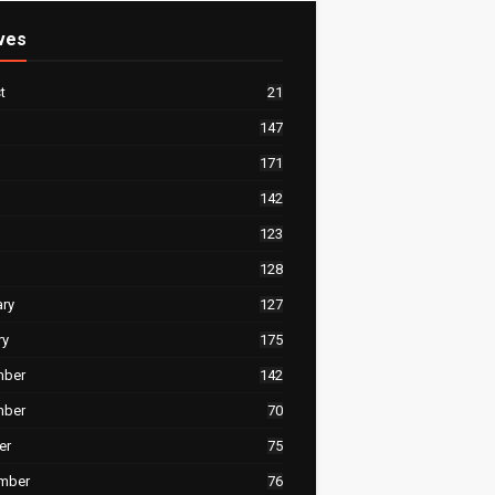
ves
t
21
147
171
142
123
128
ary
127
ry
175
mber
142
mber
70
er
75
mber
76