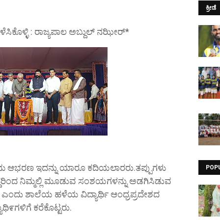
ಕ್ರೀಡೆ
ೆಳೆಸಿಕೊಳ್ಳಿ : ರಾಜ್ಯಪಾಲ ಅಬ್ದುಲ್ ನಝೀರ್*
ಯುತ್ತಮ ಆಭರಣ ಇದನ್ನು ಯಾರೂ ಕದಿಯಲಾರರು.ತಪ್ಪುಗಳು
POP
 ಆದ್ದರಿಂದ ನಿಮ್ಮಲ್ಲಿ ಮೂಡುವ ಸಂಶಯಗಳನ್ನು ಅಡಗಿಸಿಡುವ
ಳ್ಳಿ ಎಂದು ಶಾಲೆಯ ಹಳೆಯ ವಿದ್ಯಾರ್ಥಿ ಆಂಧ್ರಪ್ರದೇಶದ
ಾಥಿ೯ಗಳಿಗೆ ಕರೆಕೊಟ್ಟರು.