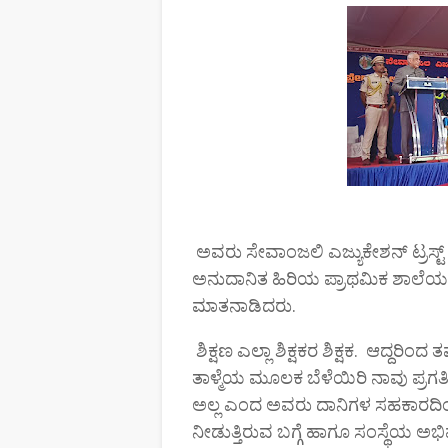
ಅವರು ಸೇವಾಂಜಲಿ ಎಜ್ಯುಕೇಶನ್ ಟ್ರಸ್ಟ್
ಅನುದಾನಿತ ಹಿರಿಯ ಪ್ರಾಥಮಿಕ ಶಾಲೆಯ
ಮಾತನಾಡಿದರು.
ಶಿಕ್ಷಣ ಎಲ್ಲಾ ಶಿಕ್ಷಕರ ಶಿಕ್ಷಕ. ಆದ್ದರಿ
ತಾಳ್ಮೆಯ ಮೂಲಕ ಬೆಳೆಯಿರಿ ನಾವು ಪ್ರ
ಅಲ್ಲ ಎಂದ ಅವರು ದಾನಿಗಳ ಸಹಕಾರದಿಂದ 
ನೀಡುತ್ತಿರುವ ಬಗ್ಗೆ ಹಾಗೂ ಸಂಸ್ಥೆಯ ಅಭಿವೃದ