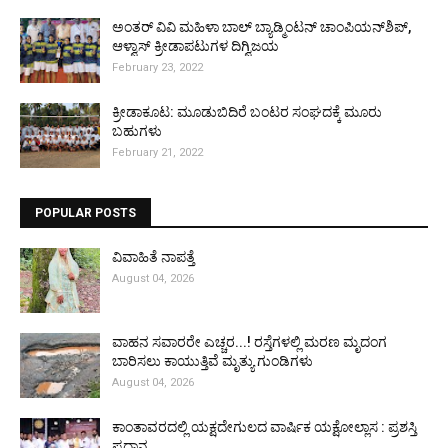
ಅಂತರ್ ವಿವಿ ಮಹಿಳಾ ಬಾಲ್ ಬ್ಯಾಡ್ಮಿಂಟನ್ ಚಾಂಪಿಯನ್‌ಶಿಪ್,
ಆಳ್ವಾಸ್ ಕ್ರೀಡಾಪಟುಗಳ ದಿಗ್ವಿಜಯ
February 23, 2022
ಕ್ರೀಡಾಕೂಟ: ಮೂಡುಬಿದಿರೆ ಬಂಟರ ಸಂಘದಕ್ಕೆ ಮೂರು
ಬಹುಗಳು
February 21, 2022
POPULAR POSTS
ವಿವಾಹಿತೆ ನಾಪತ್ತೆ
August 04, 2026
ವಾಹನ ಸವಾರರೇ ಎಚ್ಚರ...! ರಸ್ತೆಗಳಲ್ಲಿ ಮರಣ ಮೃದಂಗ
ಬಾರಿಸಲು ಕಾಯುತ್ತಿವೆ ಮೃತ್ಯು ಗುಂಡಿಗಳು
August 04, 2026
ಕಾಂತಾವರದಲ್ಲಿ ಯಕ್ಷದೇಗುಲದ ವಾರ್ಷಿಕ ಯಕ್ಷೋಲ್ಲಾಸ : ಪ್ರಶಸ್ತಿ
ಪ್ರದಾನ