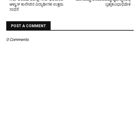
ಆಳ್ವಾಸ್ ಕಾಲೇಜಿನ ವಿದ್ಯಾರ್ಥಿಗಳ ಉತ್ತಮ
ಬ್ರಹ್ಮಕುಂಭಾಭಿಷೇಕ
ಸಾಧನೆ
POST A COMMENT
0 Comments