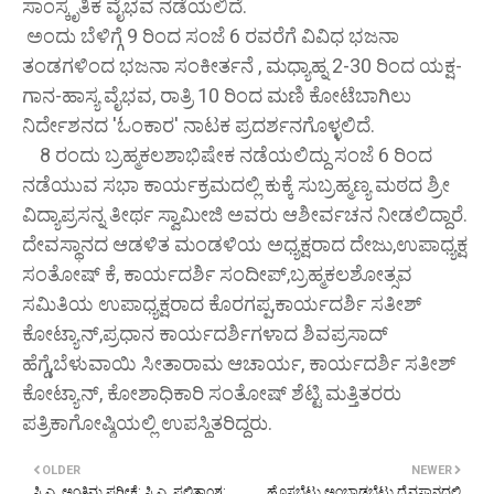
ಸಾಂಸ್ಕೃತಿಕ ವೈಭವ ನಡೆಯಲಿದೆ.
‌ ಅಂದು ಬೆಳಿಗ್ಗೆ 9 ರಿಂದ ಸಂಜೆ 6 ರವರೆಗೆ ವಿವಿಧ ಭಜನಾ
ತಂಡಗಳಿಂದ ಭಜನಾ ಸಂಕೀರ್ತನೆ , ಮಧ್ಯಾಹ್ನ 2-30 ರಿಂದ ಯಕ್ಷ-
ಗಾನ-ಹಾಸ್ಯ ವೈಭವ, ರಾತ್ರಿ 10 ರಿಂದ ಮಣಿ ಕೋಟೆಬಾಗಿಲು
ನಿರ್ದೇಶನದ 'ಓಂಕಾರ' ನಾಟಕ ಪ್ರದರ್ಶನಗೊಳ್ಳಲಿದೆ.
8 ರಂದು ಬ್ರಹ್ಮಕಲಶಾಭಿಷೇಕ ನಡೆಯಲಿದ್ದು ಸಂಜೆ 6 ರಿಂದ
ನಡೆಯುವ ಸಭಾ ಕಾರ್ಯಕ್ರಮದಲ್ಲಿ ಕುಕ್ಕೆ ಸುಬ್ರಹ್ಮಣ್ಯ ಮಠದ ಶ್ರೀ
ವಿದ್ಯಾಪ್ರಸನ್ನ ತೀರ್ಥ ಸ್ವಾಮೀಜಿ ಅವರು ಆಶೀರ್ವಚನ ನೀಡಲಿದ್ದಾರೆ.
ದೇವಸ್ಥಾನದ ಆಡಳಿತ ಮಂಡಳಿಯ ಅಧ್ಯಕ್ಷರಾದ ದೇಜು,ಉಪಾಧ್ಯಕ್ಷ
ಸಂತೋಷ್ ಕೆ, ಕಾರ್ಯದರ್ಶಿ ಸಂದೀಪ್,ಬ್ರಹ್ಮಕಲಶೋತ್ಸವ
ಸಮಿತಿಯ ಉಪಾಧ್ಯಕ್ಷರಾದ ಕೊರಗಪ್ಪ,ಕಾರ್ಯದರ್ಶಿ ಸತೀಶ್
ಕೋಟ್ಯಾನ್,ಪ್ರಧಾನ ಕಾರ್ಯದರ್ಶಿಗಳಾದ ಶಿವಪ್ರಸಾದ್
ಹೆಗ್ಡೆ,ಬೆಳುವಾಯಿ ಸೀತಾರಾಮ ಆಚಾರ್ಯ, ಕಾರ್ಯದರ್ಶಿ ಸತೀಶ್
ಕೋಟ್ಯಾನ್, ಕೋಶಾಧಿಕಾರಿ ಸಂತೋಷ್ ಶೆಟ್ಟಿ ಮತ್ತಿತರರು
ಪತ್ರಿಕಾಗೋಷ್ಠಿಯಲ್ಲಿ ಉಪಸ್ಥಿತರಿದ್ದರು.
OLDER
NEWER
ಸಿ.ಎ. ಅಂತಿಮ ಪರೀಕ್ಷೆ: ಸಿ.ಎ. ಫಲಿತಾಂಶ:
ಹೊಸಬೆಟ್ಟು ಅಂಬಾಡಬೆಟ್ಟು ದೈವಸ್ಥಾನದಲ್ಲಿ