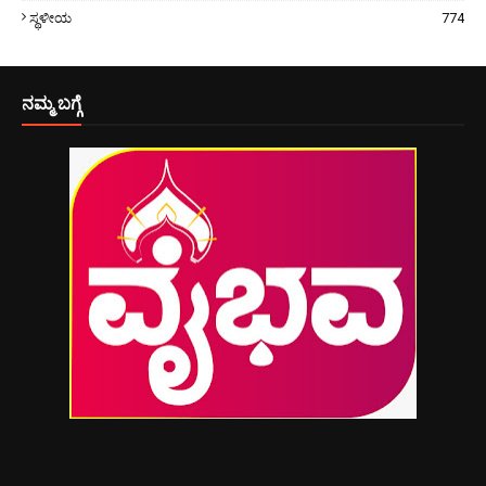
ಸ್ಥಳೀಯ
774
ನಮ್ಮ ಬಗ್ಗೆ