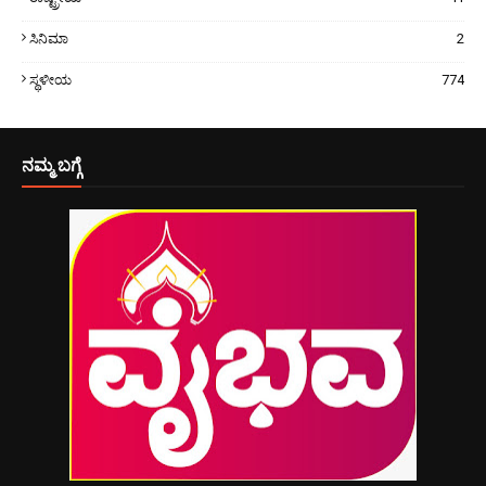
ಸಿನಿಮಾ
2
ಸ್ಥಳೀಯ
774
ನಮ್ಮ ಬಗ್ಗೆ