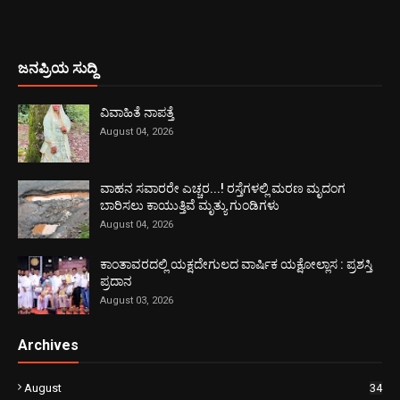
ಜನಪ್ರಿಯ ಸುದ್ದಿ
ವಿವಾಹಿತೆ ನಾಪತ್ತೆ
August 04, 2026
ವಾಹನ ಸವಾರರೇ ಎಚ್ಚರ...! ರಸ್ತೆಗಳಲ್ಲಿ ಮರಣ ಮೃದಂಗ
ಬಾರಿಸಲು ಕಾಯುತ್ತಿವೆ ಮೃತ್ಯು ಗುಂಡಿಗಳು
August 04, 2026
ಕಾಂತಾವರದಲ್ಲಿ ಯಕ್ಷದೇಗುಲದ ವಾರ್ಷಿಕ ಯಕ್ಷೋಲ್ಲಾಸ : ಪ್ರಶಸ್ತಿ
ಪ್ರದಾನ
August 03, 2026
Archives
August
34