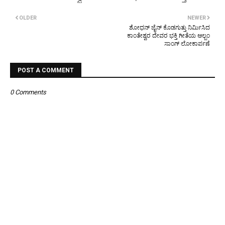
OLDER
NEWER
ಶೋಧನ್ ಜೈನ್ ಕೊಡಗುತ್ತು ನಿರ್ಮಿಸಿದ
ಕಾಂತೇಶ್ವರ ದೇವರ ಭಕ್ತಿ ಗೀತೆಯ ಆಲ್ಬಂ
ಸಾಂಗ್ ಲೋಕಾರ್ಪಣೆ
POST A COMMENT
0 Comments