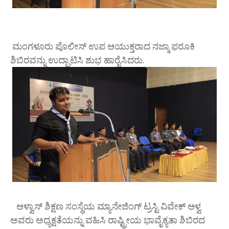
ಮಂಗಳೂರು ಪೊಲೀಸ್ ಉಪ ಆಯುಕ್ತರಾದ ನಜ್ಮಾ ಫರೂಕಿ
ಶಿಬಿರವನ್ನು ಉದ್ಘಾಟಿಸಿ ಶುಭ ಹಾರೈಸಿದರು.
ಆಳ್ವಾಸ್ ಶಿಕ್ಷಣ ಸಂಸ್ಥೆಯ ಮ್ಯಾನೇಜಿಂಗ್ ಟ್ರಸ್ಟಿ ವಿವೇಕ್ ಆಳ್ವ
ಅವರು ಅಧ್ಯಕ್ಷತೆಯನ್ನು ವಹಿಸಿ ರಾಷ್ಟ್ರೀಯ ಭಾವೈಕ್ಯತಾ ಶಿಬಿರದ