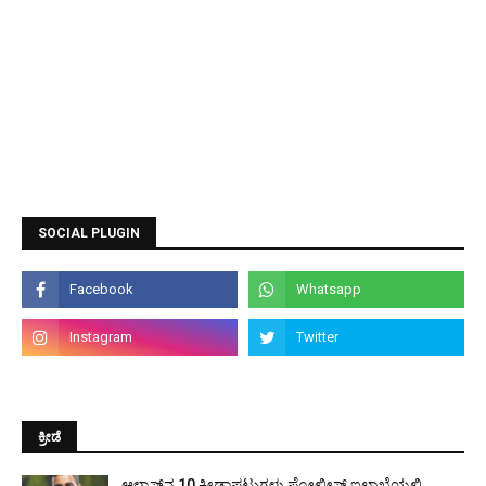
SOCIAL PLUGIN
ಕ್ರೀಡೆ
ಆಳ್ವಾಸ್‌ನ 10 ಕ್ರೀಡಾಪಟುಗಳು ಪೋಲೀಸ್ ಇಲಾಖೆಯಲ್ಲಿ