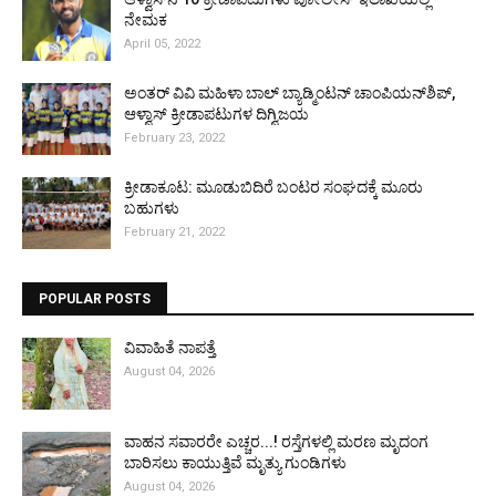
ನೇಮಕ
April 05, 2022
ಅಂತರ್ ವಿವಿ ಮಹಿಳಾ ಬಾಲ್ ಬ್ಯಾಡ್ಮಿಂಟನ್ ಚಾಂಪಿಯನ್‌ಶಿಪ್,
ಆಳ್ವಾಸ್ ಕ್ರೀಡಾಪಟುಗಳ ದಿಗ್ವಿಜಯ
February 23, 2022
ಕ್ರೀಡಾಕೂಟ: ಮೂಡುಬಿದಿರೆ ಬಂಟರ ಸಂಘದಕ್ಕೆ ಮೂರು
ಬಹುಗಳು
February 21, 2022
POPULAR POSTS
ವಿವಾಹಿತೆ ನಾಪತ್ತೆ
August 04, 2026
ವಾಹನ ಸವಾರರೇ ಎಚ್ಚರ...! ರಸ್ತೆಗಳಲ್ಲಿ ಮರಣ ಮೃದಂಗ
ಬಾರಿಸಲು ಕಾಯುತ್ತಿವೆ ಮೃತ್ಯು ಗುಂಡಿಗಳು
August 04, 2026