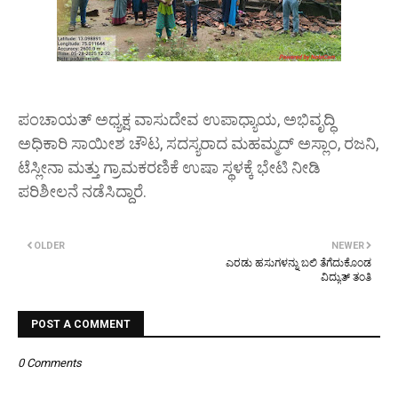
ಪಂಚಾಯತ್ ಅಧ್ಯಕ್ಷ ವಾಸುದೇವ ಉಪಾಧ್ಯಾಯ, ಅಭಿವೃದ್ಧಿ
ಅಧಿಕಾರಿ ಸಾಯೀಶ ಚೌಟ, ಸದಸ್ಯರಾದ ಮಹಮ್ಮದ್ ಅಸ್ಲಾಂ, ರಜನಿ,
ಟೆಸ್ಲೀನಾ ಮತ್ತು ಗ್ರಾಮಕರಣಿಕೆ ಉಷಾ ಸ್ಥಳಕ್ಕೆ ಭೇಟಿ ನೀಡಿ
ಪರಿಶೀಲನೆ ನಡೆಸಿದ್ದಾರೆ.
OLDER
NEWER
ಎರಡು ಹಸುಗಳನ್ನು ಬಲಿ ತೆಗೆದುಕೊಂಡ
ವಿದ್ಯುತ್ ತಂತಿ
POST A COMMENT
0 Comments