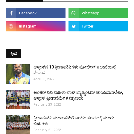
ಕ್ರೀಡೆ
ಆಳ್ವಾಸ್‌ನ 10 ಕ್ರೀಡಾಪಟುಗಳು ಪೋಲೀಸ್ ಇಲಾಖೆಯಲ್ಲಿ
ನೇಮಕ
April 05, 2022
ಅಂತರ್ ವಿವಿ ಮಹಿಳಾ ಬಾಲ್ ಬ್ಯಾಡ್ಮಿಂಟನ್ ಚಾಂಪಿಯನ್‌ಶಿಪ್,
ಆಳ್ವಾಸ್ ಕ್ರೀಡಾಪಟುಗಳ ದಿಗ್ವಿಜಯ
February 23, 2022
ಕ್ರೀಡಾಕೂಟ: ಮೂಡುಬಿದಿರೆ ಬಂಟರ ಸಂಘದಕ್ಕೆ ಮೂರು
ಬಹುಗಳು
February 21, 2022