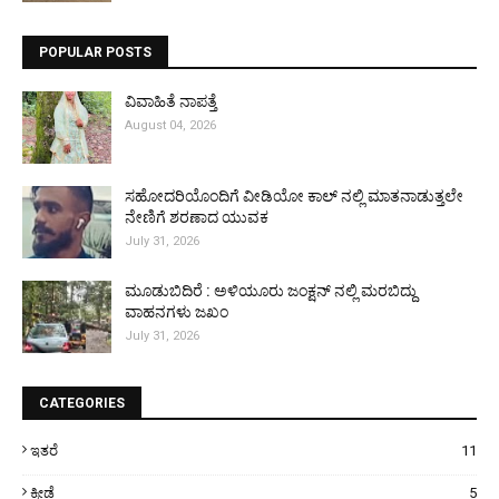
POPULAR POSTS
ವಿವಾಹಿತೆ ನಾಪತ್ತೆ
August 04, 2026
ಸಹೋದರಿಯೊಂದಿಗೆ ವೀಡಿಯೋ ಕಾಲ್ ನಲ್ಲಿ ಮಾತನಾಡುತ್ತಲೇ
ನೇಣಿಗೆ ಶರಣಾದ ಯುವಕ
July 31, 2026
ಮೂಡುಬಿದಿರೆ : ಅಳಿಯೂರು ಜಂಕ್ಷನ್ ನಲ್ಲಿ ಮರಬಿದ್ದು
ವಾಹನಗಳು ಜಖಂ
July 31, 2026
CATEGORIES
ಇತರೆ
11
ಕ್ರೀಡೆ
5