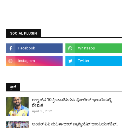
SOCIAL PLUGIN
ಕ್ರೀಡೆ
ಆಳ್ವಾಸ್‌ನ 10 ಕ್ರೀಡಾಪಟುಗಳು ಪೋಲೀಸ್ ಇಲಾಖೆಯಲ್ಲಿ
ನೇಮಕ
April 05, 2022
ಅಂತರ್ ವಿವಿ ಮಹಿಳಾ ಬಾಲ್ ಬ್ಯಾಡ್ಮಿಂಟನ್ ಚಾಂಪಿಯನ್‌ಶಿಪ್,