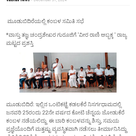
vaibhav news
-
December 31, 2024
ಮೂಡುಬಿದಿರೆಯಲ್ಲಿ ಕಂಬಳ ಸಮಿತಿ ಸಭೆ
*ವಾಸ್ತು ತಜ್ಞ ಚಂದ್ರಶೇಖರ ಗುರೂಜಿಗೆ 'ವೀರ ರಾಣಿ ಅಬ್ಬಕ್ಕ ' ರಾಜ್ಯ
ಮಟ್ಟದ ಪ್ರಶಸ್ತಿ
ಮೂಡುಬಿದಿರೆ: ಇಲ್ಲಿನ ಒಂಟಿಕಟ್ಟೆ ಕಡಲಕೆರೆ ನಿಸರ್ಗಧಾಮದಲ್ಲಿ
ಜನವರಿ 25ರಂದು 22ನೇ ವರ್ಷದ ಕೋಟಿ ಚೆನ್ನಯ ಜೋಡುಕೆರೆ
ಕಂಬಳ ನಡೆಯಲಿದ್ದು ಈ ಬಾರಿ ಕಂಬಳವನ್ನು ಶಿಸ್ತು, ಸಮಯ
ಪ್ರಜ್ಞೆಯೊಂದಿಗೆ ಮತ್ತಷ್ಟು ವ್ಯವಸ್ಥಿತವಾಗಿ ನಡೆಸಲು ತೀರ್ಮಾನಿಸಿದ್ದು