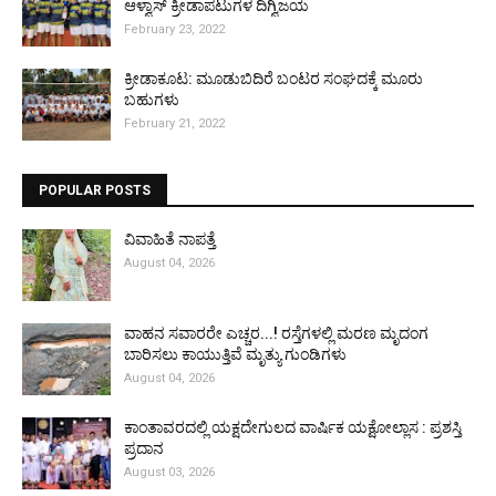
ಆಳ್ವಾಸ್ ಕ್ರೀಡಾಪಟುಗಳ ದಿಗ್ವಿಜಯ
February 23, 2022
ಕ್ರೀಡಾಕೂಟ: ಮೂಡುಬಿದಿರೆ ಬಂಟರ ಸಂಘದಕ್ಕೆ ಮೂರು
ಬಹುಗಳು
February 21, 2022
POPULAR POSTS
ವಿವಾಹಿತೆ ನಾಪತ್ತೆ
August 04, 2026
ವಾಹನ ಸವಾರರೇ ಎಚ್ಚರ...! ರಸ್ತೆಗಳಲ್ಲಿ ಮರಣ ಮೃದಂಗ
ಬಾರಿಸಲು ಕಾಯುತ್ತಿವೆ ಮೃತ್ಯು ಗುಂಡಿಗಳು
August 04, 2026
ಕಾಂತಾವರದಲ್ಲಿ ಯಕ್ಷದೇಗುಲದ ವಾರ್ಷಿಕ ಯಕ್ಷೋಲ್ಲಾಸ : ಪ್ರಶಸ್ತಿ
ಪ್ರದಾನ
August 03, 2026