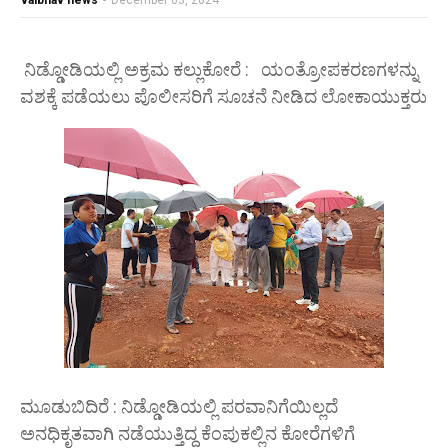
vaibhav news
-
December 03, 2024
ನಿಡ್ಡೋಡಿಯಲ್ಲಿ ಅಕ್ರಮ ಕಲ್ಲುಕೋರೆ : ಯಂತ್ರೋಪಕರಣಗಳನ್ನು
ವಶಕ್ಕೆ ಪಡೆಯಲು ಪೊಲೀಸರಿಗೆ ಸೂಚನೆ ನೀಡಿದ ಲೋಕಾಯುಕ್ತರು
ಮೂಡುಬಿದಿರೆ : ನಿಡ್ಡೋಡಿಯಲ್ಲಿ ಪರವಾನಿಗೆಯಿಲ್ಲದೆ
ಅನಧಿಕೃತವಾಗಿ ನಡೆಯುತ್ತಿದ್ದ ಕೆಂಪುಕಲ್ಲಿನ ಕೋರೆಗಳಿಗೆ