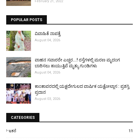
February 21, 2022
POPULAR POSTS
ವಿವಾಹಿತೆ ನಾಪತ್ತೆ
August 04, 2026
ವಾಹನ ಸವಾರರೇ ಎಚ್ಚರ...! ರಸ್ತೆಗಳಲ್ಲಿ ಮರಣ ಮೃದಂಗ
ಬಾರಿಸಲು ಕಾಯುತ್ತಿವೆ ಮೃತ್ಯು ಗುಂಡಿಗಳು
August 04, 2026
ಕಾಂತಾವರದಲ್ಲಿ ಯಕ್ಷದೇಗುಲದ ವಾರ್ಷಿಕ ಯಕ್ಷೋಲ್ಲಾಸ : ಪ್ರಶಸ್ತಿ
ಪ್ರದಾನ
August 03, 2026
CATEGORIES
ಇತರೆ
11