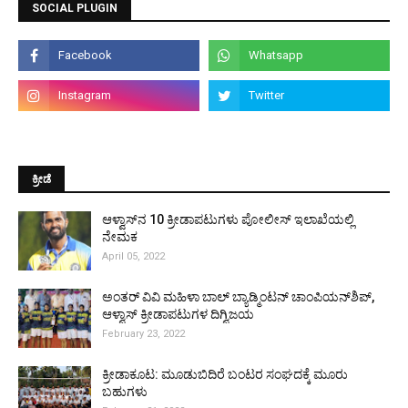
SOCIAL PLUGIN
ಕ್ರೀಡೆ
ಆಳ್ವಾಸ್‌ನ 10 ಕ್ರೀಡಾಪಟುಗಳು ಪೋಲೀಸ್ ಇಲಾಖೆಯಲ್ಲಿ
ನೇಮಕ
April 05, 2022
ಅಂತರ್ ವಿವಿ ಮಹಿಳಾ ಬಾಲ್ ಬ್ಯಾಡ್ಮಿಂಟನ್ ಚಾಂಪಿಯನ್‌ಶಿಪ್,
ಆಳ್ವಾಸ್ ಕ್ರೀಡಾಪಟುಗಳ ದಿಗ್ವಿಜಯ
February 23, 2022
ಕ್ರೀಡಾಕೂಟ: ಮೂಡುಬಿದಿರೆ ಬಂಟರ ಸಂಘದಕ್ಕೆ ಮೂರು
ಬಹುಗಳು