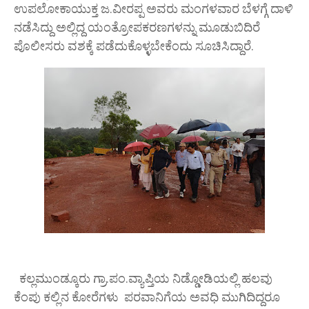
ಉಪಲೋಕಾಯುಕ್ತ ಜ.ವೀರಪ್ಪ ಅವರು ಮಂಗಳವಾರ ಬೆಳಗ್ಗೆ ದಾಳಿ
ನಡೆಸಿದ್ದು ಅಲ್ಲಿದ್ದ ಯಂತ್ರೋಪಕರಣಗಳನ್ನು ಮೂಡುಬಿದಿರೆ
ಪೊಲೀಸರು ವಶಕ್ಕೆ ಪಡೆದುಕೊಳ್ಳಬೇಕೆಂದು ಸೂಚಿಸಿದ್ದಾರೆ.
ಕಲ್ಲಮುಂಡ್ಕೂರು ಗ್ರಾ.ಪಂ.ವ್ಯಾಪ್ತಿಯ ನಿಡ್ಡೋಡಿಯಲ್ಲಿ ಹಲವು
ಕೆಂಪು ಕಲ್ಲಿನ ಕೋರೆಗಳು ಪರವಾನಿಗೆಯ ಅವಧಿ ಮುಗಿದಿದ್ದರೂ